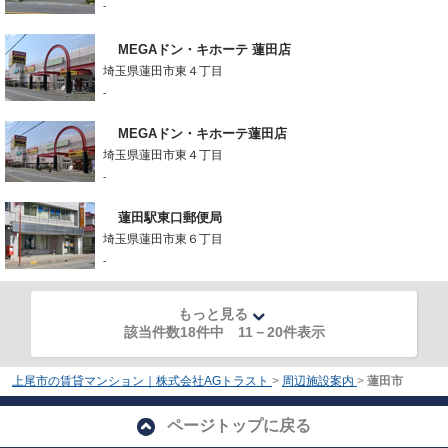
-
MEGAドン・キホーテ 蓮田店
埼玉県蓮田市東４丁目
-
MEGAドン・キホーテ蓮田店
埼玉県蓮田市東４丁目
-
蓮田駅東口郵便局
埼玉県蓮田市東６丁目
-
もっと見る
該当件数18件中
11
－
20
件表示
上尾市の賃貸マンション｜株式会社AGトラスト
>
周辺施設案内
>
蓮田市
ページトップに戻る