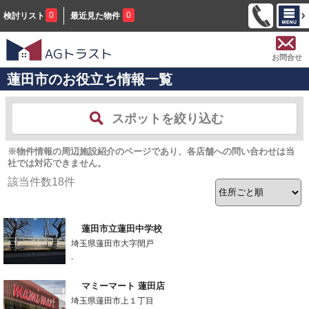
0
0
検討リスト
最近見た物件
お問合せ
蓮田市のお役立ち情報一覧
スポットを絞り込む
※物件情報の周辺施設紹介のページであり、各店舗への問い合わせは当
社では対応できません。
該当件数
18
件
蓮田市立蓮田中学校
埼玉県蓮田市大字閏戸
-
マミーマート 蓮田店
埼玉県蓮田市上１丁目