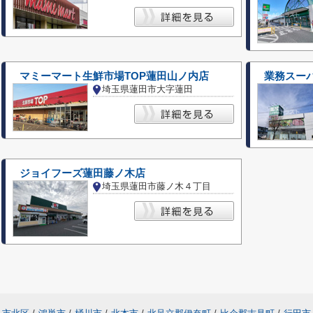
マミーマート生鮮市場TOP蓮田山ノ内店
業務スーパ
埼玉県蓮田市大字蓮田
ジョイフーズ蓮田藤ノ木店
埼玉県蓮田市藤ノ木４丁目