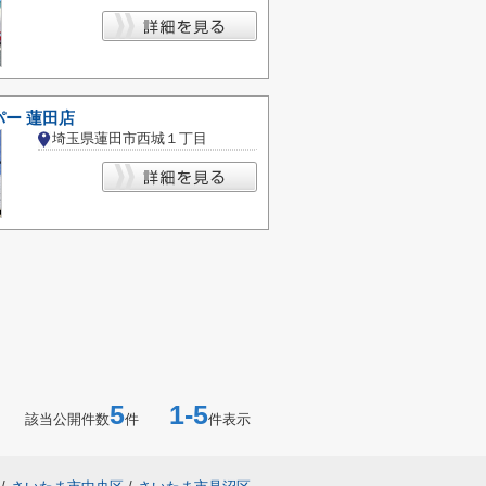
ー 蓮田店
埼玉県蓮田市西城１丁目
5
1-5
該当公開件数
件
件表示