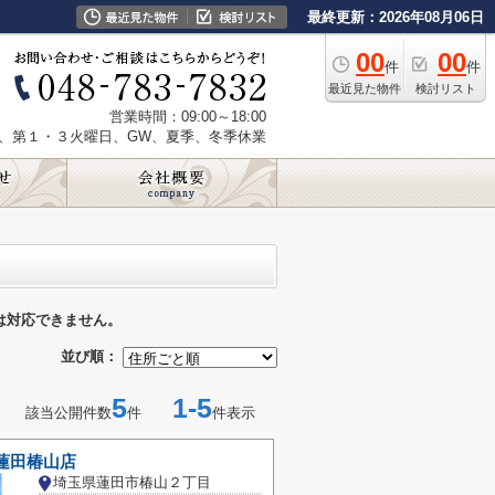
最終更新：2026年08月06日
00
00
件
件
最近見た物件
検討リスト
営業時間：09:00～18:00
、第１・３火曜日、GW、夏季、冬季休業
は対応できません。
並び順：
5
1-5
該当公開件数
件
件表示
蓮田椿山店
埼玉県蓮田市椿山２丁目