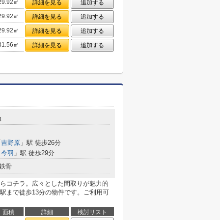
29.92㎡
詳細を見る
追加する
29.92㎡
詳細を見る
追加する
29.92㎡
詳細を見る
追加する
31.56㎡
詳細を見る
追加する
４
「
吉野原
」駅 徒歩26分
「
今羽
」駅 徒歩29分
鉄骨
らコチラ。広々とした間取りが魅力的
駅まで徒歩13分の物件です。ご利用可
面積
詳細
検討リスト