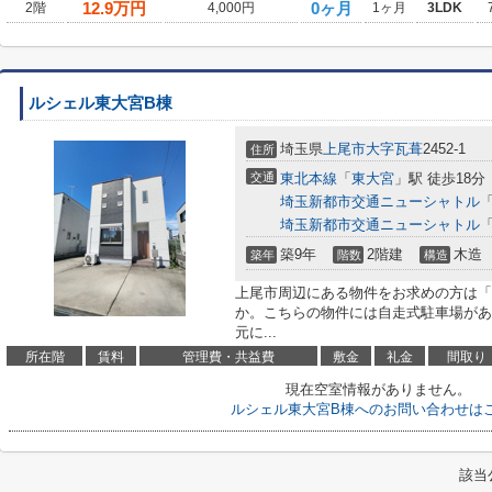
12.9
万円
0ヶ月
2階
4,000円
1ヶ月
3LDK
ルシェル東大宮B棟
埼玉県
上尾市
大字瓦葺
2452-1
住所
交通
東北本線
「
東大宮
」駅 徒歩18分
埼玉新都市交通ニューシャトル
埼玉新都市交通ニューシャトル
築9年
2階建
木造
築年
階数
構造
上尾市周辺にある物件をお求めの方は「
か。こちらの物件には自走式駐車場があ
元に...
所在階
賃料
管理費・共益費
敷金
礼金
間取り
現在空室情報がありません。
ルシェル東大宮B棟へのお問い合わせは
該当