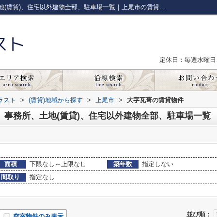
上尾市大字瓦葺の賃貸、店舗、事務所、土地(賃貸)、住宅以外建物全部、駐車場一覧｜上尾市の賃貸マンション｜株式会社AGトラスト
定休日：毎週水曜日
ラスト
>
(賃貸)地域から探す
>
上尾市
>
大字瓦葺の賃貸物件
、事務所、土地(賃貸)、住宅以外建物全部、駐車場一覧
面積
下限なし～上限なし
築年数
指定しない
間取り
指定なし
並び順：
空室物件のみ表示