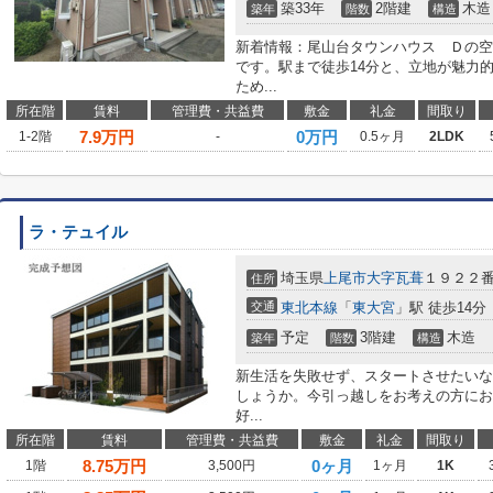
築33年
2階建
木造
築年
階数
構造
新着情報：尾山台タウンハウス Ｄの空
です。駅まで徒歩14分と、立地が魅力
ため...
所在階
賃料
管理費・共益費
敷金
礼金
間取り
7.9
万円
0万円
1-2階
-
0.5ヶ月
2LDK
ラ・テュイル
埼玉県
上尾市
大字瓦葺
１９２２
住所
交通
東北本線
「
東大宮
」駅 徒歩14分
予定
3階建
木造
築年
階数
構造
新生活を失敗せず、スタートさせたいな
しょうか。今引っ越しをお考えの方にお
好...
所在階
賃料
管理費・共益費
敷金
礼金
間取り
8.75
万円
0ヶ月
1階
3,500円
1ヶ月
1K