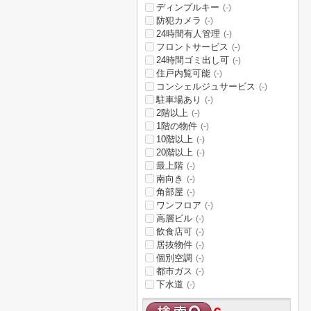
ディンプルキー
(-)
防犯カメラ
(-)
24時間有人管理
(-)
フロントサービス
(-)
24時間ゴミ出し可
(-)
住戸内覧可能
(-)
コンシェルジュサービス
(-)
駐車場あり
(-)
2階以上
(-)
1階の物件
(-)
10階以上
(-)
20階以上
(-)
最上階
(-)
南向き
(-)
角部屋
(-)
ワンフロア
(-)
高層ビル
(-)
飲食店可
(-)
居抜物件
(-)
個別空調
(-)
都市ガス
(-)
下水道
(-)