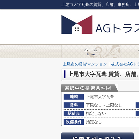
上尾市の賃貸マンション｜株式会社AGト
上尾市大字瓦葺 賃貸、店舗
地域
上尾市大字瓦葺
賃料
下限なし～上限なし
駅徒歩
指定しない
設備条件
指定なし