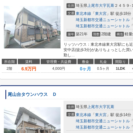
埼玉県
上尾市
大字瓦葺
２４５９-
住所
交通
東北本線
「
東大宮
」駅 徒歩18分
埼玉新都市交通ニューシャトル
埼玉新都市交通ニューシャトル
築21年
2階建
軽量
築年
階数
構造
リッツハウス：東北本線東大宮駅にも近
安中店(徒歩3分)がありちょっとした買
勤し...
所在階
賃料
管理費・共益費
敷金
礼金
間取り
6.9
万円
0ヶ月
2階
4,000円
0.5ヶ月
1LDK
尾山台タウンハウス Ｄ
埼玉県
上尾市
大字瓦葺
住所
交通
東北本線
「
東大宮
」駅 徒歩14分
埼玉新都市交通ニューシャトル
埼玉新都市交通ニューシャトル