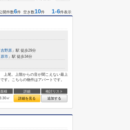
6
10
1-6
公開件数
件 空き数
件
件表示
「
吉野原
」駅 徒歩29分
「
原市
」駅 徒歩34分
 上尾。上階からの音が聞こえない最上
件です。こちらの物件はアパートです。
面積
詳細
検討リスト
3.30㎡
詳細を見る
追加する