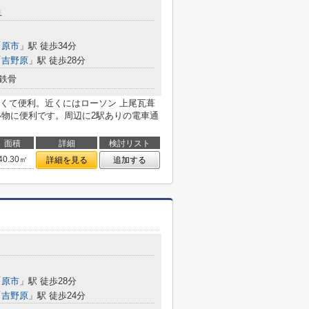
１
「
原市
」駅 徒歩34分
「
吉野原
」駅 徒歩28分
鉄骨
くて便利。近くにはローソン 上尾瓦葺
い物に便利です。周辺に2駅ありの電車通
面積
詳細
検討リスト
40.30㎡
詳細を見る
追加する
「
原市
」駅 徒歩28分
「
吉野原
」駅 徒歩24分