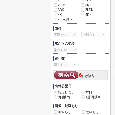
2K
2DK
2LDK
3K
3DK
3LDK
4K
4DK
4LDK以上
面積
～
駅からの徒歩
築年数
6
件が該当
情報公開日
指定しない
本日
3日以内
1週間以内
画像・動画あり
画像あり
動画あり