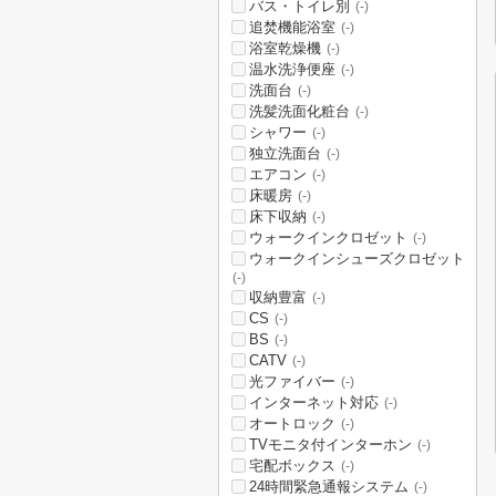
バス・トイレ別
(-)
追焚機能浴室
(-)
浴室乾燥機
(-)
温水洗浄便座
(-)
洗面台
(-)
洗髪洗面化粧台
(-)
シャワー
(-)
独立洗面台
(-)
エアコン
(-)
床暖房
(-)
床下収納
(-)
ウォークインクロゼット
(-)
ウォークインシューズクロゼット
(-)
収納豊富
(-)
CS
(-)
BS
(-)
CATV
(-)
光ファイバー
(-)
インターネット対応
(-)
オートロック
(-)
TVモニタ付インターホン
(-)
宅配ボックス
(-)
24時間緊急通報システム
(-)