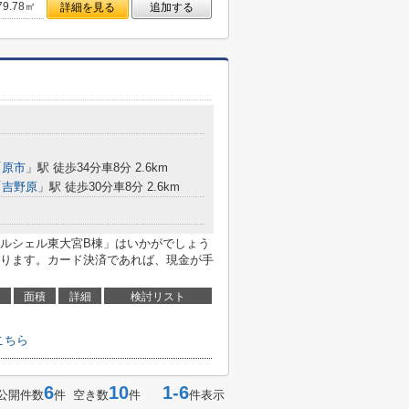
79.78㎡
詳細を見る
追加する
「
原市
」駅 徒歩34分車8分 2.6km
「
吉野原
」駅 徒歩30分車8分 2.6km
ルシェル東大宮B棟」はいかがでしょう
ります。カード決済であれば、現金が手
面積
詳細
検討リスト
こちら
6
10
1-6
公開件数
件 空き数
件
件表示