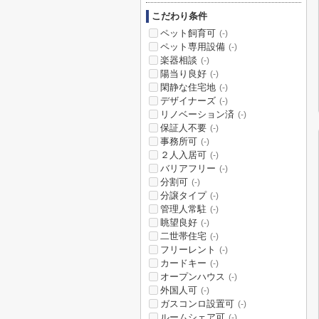
こだわり条件
ペット飼育可
(-)
ペット専用設備
(-)
楽器相談
(-)
陽当り良好
(-)
閑静な住宅地
(-)
デザイナーズ
(-)
リノベーション済
(-)
保証人不要
(-)
事務所可
(-)
２人入居可
(-)
バリアフリー
(-)
分割可
(-)
分譲タイプ
(-)
管理人常駐
(-)
眺望良好
(-)
二世帯住宅
(-)
フリーレント
(-)
カードキー
(-)
オープンハウス
(-)
外国人可
(-)
ガスコンロ設置可
(-)
ルームシェア可
(-)