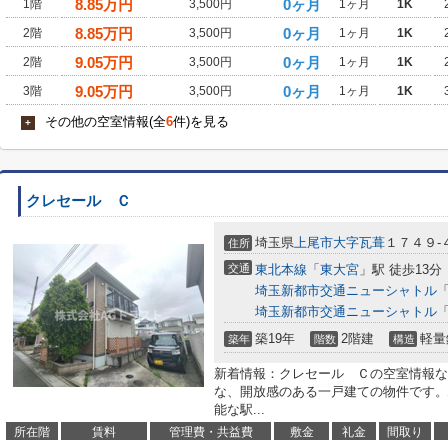
8.85
万円
0ヶ月
1階
3,500円
1ヶ月
1K
8.85
万円
0ヶ月
2階
3,500円
1ヶ月
1K
9.05
万円
0ヶ月
2階
3,500円
1ヶ月
1K
9.05
万円
0ヶ月
3階
3,500円
1ヶ月
1K
その他の空室情報(全
6
件)を見る
+
クレセール Ｃ
埼玉県
上尾市
大字瓦葺
１７４９-
住所
交通
東北本線
「
東大宮
」駅 徒歩13分
埼玉新都市交通ニューシャトル
埼玉新都市交通ニューシャトル
築19年
2階建
軽量
築年
階数
構造
新着情報：クレセール Ｃの空室情報な
な、開放感のある一戸建ての物件です。
能な駅...
所在階
賃料
管理費・共益費
敷金
礼金
間取り