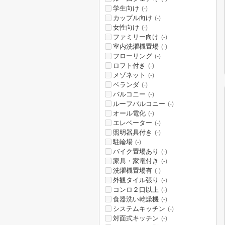
学生向け
(-)
カップル向け
(-)
女性向け
(-)
ファミリー向け
(-)
室内洗濯機置場
(-)
フローリング
(-)
ロフト付き
(-)
メゾネット
(-)
ベランダ
(-)
バルコニー
(-)
ルーフバルコニー
(-)
オール電化
(-)
エレベーター
(-)
照明器具付き
(-)
駐輪場
(-)
バイク置場あり
(-)
家具・家電付き
(-)
洗濯機置場有
(-)
外観タイル張り
(-)
コンロ２口以上
(-)
食器洗い乾燥機
(-)
システムキッチン
(-)
対面式キッチン
(-)