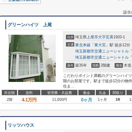
該当
グリーンハイツ 上尾
埼玉県
上尾市
大字瓦葺
1920-1
住所
交通
東北本線
「
東大宮
」駅 徒歩12分
埼玉新都市交通ニューシャトル
埼玉新都市交通ニューシャトル
築35年
2階建
木造
築年
階数
構造
こだわりポイント満載のグリーンハイツ
階のお部屋です。駅まで徒歩12分の物
住ま...
所在階
賃料
管理費・共益費
敷金
礼金
間取り
4.1
万円
0ヶ月
2階
11,000円
1ヶ月
1R
1
リッツハウス