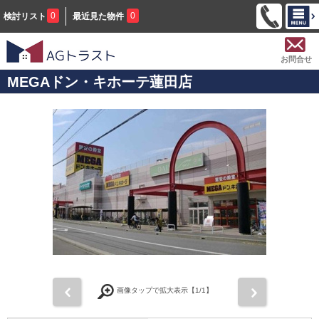
0
0
検討リスト
最近見た物件
お問合せ
MEGAドン・キホーテ蓮田店
前
次
画像タップで拡大表示【
1
/1】