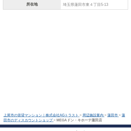
所在地
埼玉県蓮田市東４丁目5-13
上尾市の賃貸マンション｜株式会社AGトラスト
>
周辺施設案内
>
蓮田市
>
蓮
田市のディスカウントショップ
>
MEGAドン・キホーテ蓮田店