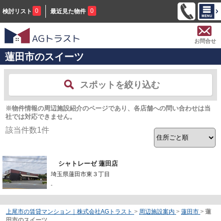
0
0
検討リスト
最近見た物件
お問合せ
蓮田市のスイーツ
スポットを絞り込む
※物件情報の周辺施設紹介のページであり、各店舗への問い合わせは当
社では対応できません。
該当件数
1
件
シャトレーゼ 蓮田店
埼玉県蓮田市東３丁目
-
上尾市の賃貸マンション｜株式会社AGトラスト
>
周辺施設案内
>
蓮田市
>
蓮
田市のスイーツ