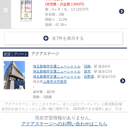
(管理費・共益費 2,800円)
敷：0ヶ月｜礼：13.125万円
所在階：2階
間取り：1LDK
面積：42.38㎡
全7件を表示する
アクアステージ
賃貸｜アパート
埼玉新都市交通ニューシャトル
「
沼南
」駅 徒歩8分
埼玉新都市交通ニューシャトル
「
原市
」駅 徒歩12分
埼玉新都市交通ニューシャトル
「
吉野原
」駅 徒歩23分
埼玉県
上尾市
大字原市
-
築年数：築2年
階数：3階建
「アクアステージ」のここがイチオシ。近くにはセブンイレブン 上尾沼南店(徒
歩3分)がありちょっとした買い物に便利です。2駅利用できる場所にあり、行き先
に合わせて使い分けができま...
現在空室情報がありません。
アクアステージへのお問い合わせはこちら