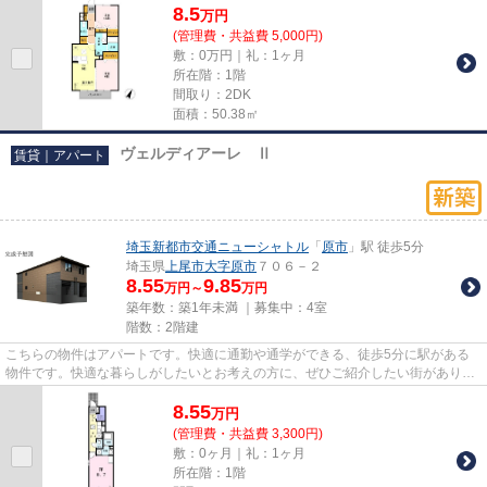
8.5
万
円
(管理費・共益費 5,000円)
敷：0万円｜礼：1ヶ月
所在階：1階
間取り：2DK
面積：50.38㎡
ヴェルディアーレ Ⅱ
賃貸｜アパート
埼玉新都市交通ニューシャトル
「
原市
」駅 徒歩5分
埼玉県
上尾市
大字原市
７０６－２
8.55
9.85
万円～
万円
築年数：築1年未満 ｜募集中：
4室
階数：2階建
こちらの物件はアパートです。快適に通勤や通学ができる、徒歩5分に駅がある
物件です。快適な暮らしがしたいとお考えの方に、ぜひご紹介したい街がありま
す。それは上尾市エリアです。...
8.55
万
円
(管理費・共益費 3,300円)
敷：0ヶ月｜礼：1ヶ月
所在階：1階