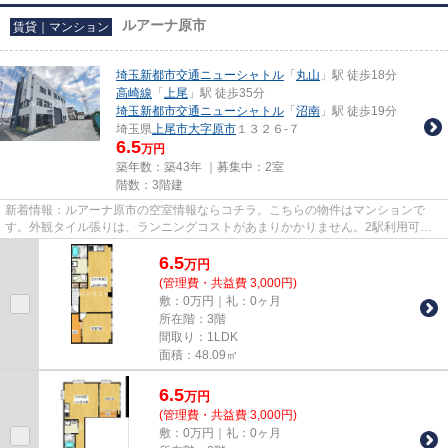
ルアーナ原市
賃貸｜マンション
埼玉新都市交通ニューシャトル
「
丸山
」駅 徒歩18分
高崎線
「
上尾
」駅 徒歩35分
埼玉新都市交通ニューシャトル
「
沼南
」駅 徒歩19分
埼玉県
上尾市
大字原市
１３２６-７
6.5
万円
築年数：築43年 ｜募集中：
2室
階数：3階建
新着情報：ルアーナ原市の空室情報ならコチラ。こちらの物件はマンションで
す。外観タイル張りは、ランニングコストがあまりかかりません。2駅利用可能
な利便性の高い物件です。当社ス...
6.5
万
円
(管理費・共益費 3,000円)
敷：0万円｜礼：0ヶ月
所在階：3階
間取り：1LDK
面積：48.09㎡
6.5
万
円
(管理費・共益費 3,000円)
敷：0万円｜礼：0ヶ月