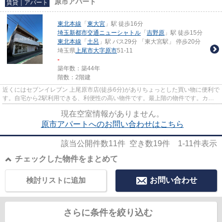
原市アパート
賃貸｜アパート
東北本線
「
東大宮
」駅 徒歩16分
埼玉新都市交通ニューシャトル
「
吉野原
」駅 徒歩15分
東北本線
「
土呂
」駅 バス29分 「東大宮駅」 停歩20分
埼玉県
上尾市
大字原市
51-11
-
築年数：築44年
階数：2階建
近くにはセブンイレブン 上尾原市店(徒歩6分)がありちょっとした買い物に便利で
す。自宅から2駅利用できる、利便性の高い物件です。最上階の物件です。カー
ド決済は、月々の家賃や初期...
現在空室情報がありません。
原市アパートへのお問い合わせはこちら
該当公開件数
11
件 空き数
19
件
1-11
件表示
チェックした物件をまとめて
検討リストに追加
お問い合わせ
さらに条件を絞り込む