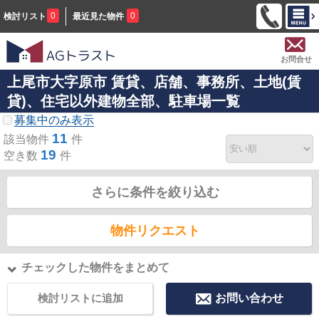
0
0
検討リスト
最近見た物件
お問合せ
上尾市大字原市 賃貸、店舗、事務所、土地(賃
貸)、住宅以外建物全部、駐車場一覧
募集中のみ表示
11
該当物件
件
19
空き数
件
さらに条件を絞り込む
物件リクエスト
チェックした物件をまとめて
検討リストに追加
お問い合わせ