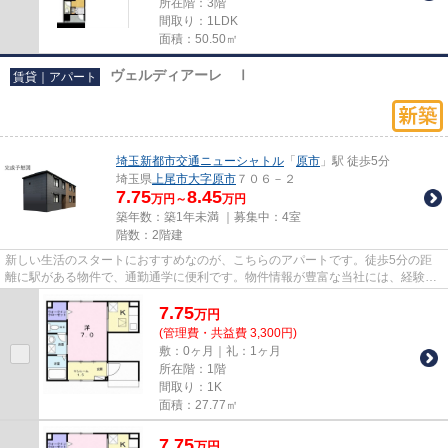
所在階：3階
間取り：1LDK
面積：50.50㎡
ヴェルディアーレ Ⅰ
賃貸｜アパート
埼玉新都市交通ニューシャトル
「
原市
」駅 徒歩5分
埼玉県
上尾市
大字原市
７０６－２
7.75
8.45
万円～
万円
築年数：築1年未満 ｜募集中：
4室
階数：2階建
新しい生活のスタートにおすすめなのが、こちらのアパートです。徒歩5分の距
離に駅がある物件で、通勤通学に便利です。物件情報が豊富な当社には、経験豊
かなスタッフが多数在籍してお...
7.75
万
円
(管理費・共益費 3,300円)
敷：0ヶ月｜礼：1ヶ月
所在階：1階
間取り：1K
面積：27.77㎡
7.75
万
円