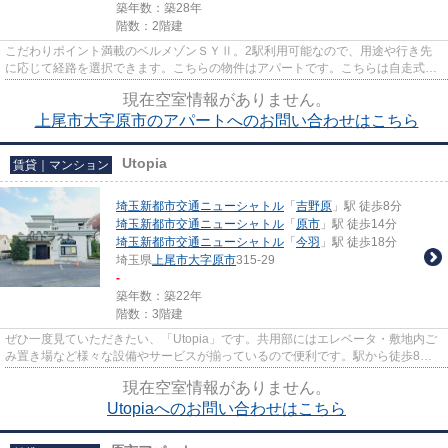
築年数：築28年
階数：2階建
こだわりポイント満載のベルメゾンＳＹⅡ。2駅利用可能なので、用途や行き先
に応じて経路を選択できます。こちらの物件はアパートです。こちらは自走式駐
車場付きのアパートです。上尾...
現在空室情報がありません。
上尾市大字原市のアパートへのお問い合わせはこちら
Utopia
賃貸｜マンション
埼玉新都市交通ニューシャトル
「
吉野原
」駅 徒歩8分
埼玉新都市交通ニューシャトル
「
原市
」駅 徒歩14分
埼玉新都市交通ニューシャトル
「
今羽
」駅 徒歩18分
埼玉県
上尾市
大字原市
315-29
-
築年数：築22年
階数：3階建
ぜひ一度見ていただきたい、「Utopia」です。共用部にはエレベータ・敷地内ご
み置き場など様々な設備やサービスが揃っているので便利です。駅から徒歩8分
の物件で、電車での通勤にも便...
現在空室情報がありません。
Utopiaへのお問い合わせはこちら