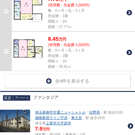
(管理費・共益費 3,300円)
敷：0ヶ月｜礼：1ヶ月
所在階：1階
間取り：1K
面積：27.77㎡
8.45
万
円
(管理費・共益費 3,300円)
敷：0ヶ月｜礼：1ヶ月
所在階：2階
間取り：1K
面積：35.91㎡
全4件を表示する
ファンタジア
賃貸｜アパート
埼玉新都市交通ニューシャトル
「
吉野原
」駅 徒歩18分
湘南新宿ライン宇須
「
東大宮
」駅 徒歩16分
埼玉県
上尾市
大字原市
7.9
万円
築年数：築10年 ｜募集中：
1室