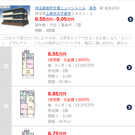
埼玉新都市交通ニューシャトル
「
原市
」駅 徒歩10分
埼玉県
上尾市
大字原市
３８２２－３
8.55
9.05
万円～
万円
築年数：予定 ｜募集中：
7室
階数：3階建
こだわりで選びたい方におすすめ。上尾市エリアで住まいをお探しなら「ユニゾ
ン アザレアⅡ」。こちらの物件はアパートです。幅広い層に好評な、駅から徒
歩10分に立地する物件です。快...
8.55
万
円
(管理費・共益費 2,800円)
敷：0ヶ月｜礼：12.825万円
所在階：1階
間取り：1LDK
面積：42.38㎡
8.85
万
円
(管理費・共益費 2,800円)
敷：0ヶ月｜礼：13.275万円
所在階：1階
間取り：1LDK
面積：42.51㎡
8.75
万
円