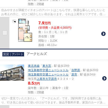
階数：2階建
住みやすさが満載でイチオシのアパートはこちらです。快適な暮らしがしたいと
お考えの方に、ぜひご紹介したい街があります。それは上尾市エリアです。住環
境が整っているので、不便さ...
7.9
万
円
(管理費・共益費 4,000円)
敷：1ヶ月｜礼：1ヶ月
所在階：1階
間取り：1LDK
面積：46.13㎡
アークヒルズ
賃貸｜アパート
東北本線
「
東大宮
」駅 徒歩19分
埼玉新都市交通ニューシャトル
「
吉野原
」駅 徒歩20分
埼玉新都市交通ニューシャトル
「
原市
」駅 徒歩24分
埼玉県
上尾市
大字原市
４２３４－２
8.5
万円
築年数：築11年 ｜募集中：
1室
階数：2階建
ぜひ一度見ていただきたい、「アークヒルズ」です。2駅利用できる場所にあ
り、行き先に合わせて使い分けができます。振込手数料不要。家賃のカード決済
が可能です。こちらの物件はアパ...