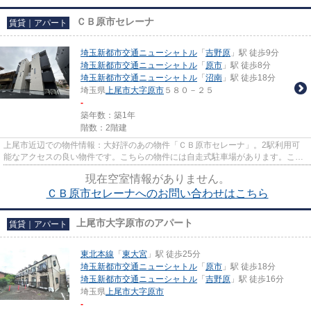
ＣＢ原市セレーナ
賃貸｜アパート
埼玉新都市交通ニューシャトル
「
吉野原
」駅 徒歩9分
埼玉新都市交通ニューシャトル
「
原市
」駅 徒歩8分
埼玉新都市交通ニューシャトル
「
沼南
」駅 徒歩18分
埼玉県
上尾市
大字原市
５８０－２５
-
築年数：築1年
階数：2階建
上尾市近辺での物件情報：大好評のあの物件「ＣＢ原市セレーナ」。2駅利用可
能なアクセスの良い物件です。こちらの物件には自走式駐車場があります。こち
らの物件はアパートです。あな...
現在空室情報がありません。
ＣＢ原市セレーナへのお問い合わせはこちら
上尾市大字原市のアパート
賃貸｜アパート
東北本線
「
東大宮
」駅 徒歩25分
埼玉新都市交通ニューシャトル
「
原市
」駅 徒歩18分
埼玉新都市交通ニューシャトル
「
吉野原
」駅 徒歩16分
埼玉県
上尾市
大字原市
-