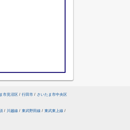
ま市見沼区
/
行田市
/
さいたま市中央区
須
/
川越線
/
東武野田線
/
東武東上線
/