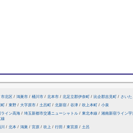
ま市北区
/
鴻巣市
/
桶川市
/
北本市
/
北足立郡伊奈町
/
比企郡吉見町
/
さいた
原町
/
東野
/
大字原市
/
土呂町
/
北新宿
/
谷津
/
吹上本町
/
小泉
宿ライン高海
/
埼玉新都市交通ニューシャトル
/
東北本線
/
湘南新宿ライン宇
京線
桶川
/
北本
/
鴻巣
/
宮原
/
吹上
/
行田
/
東宮原
/
土呂