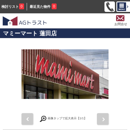
0
0
検討リスト
最近見た物件
お問合せ
マミーマート 蓮田店
前
次
画像タップで拡大表示【
1
/1】