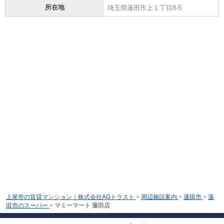
所在地
埼玉県蓮田市上１丁目8-5
上尾市の賃貸マンション｜株式会社AGトラスト
>
周辺施設案内
>
蓮田市
>
蓮
田市のスーパー
>
マミーマート 蓮田店