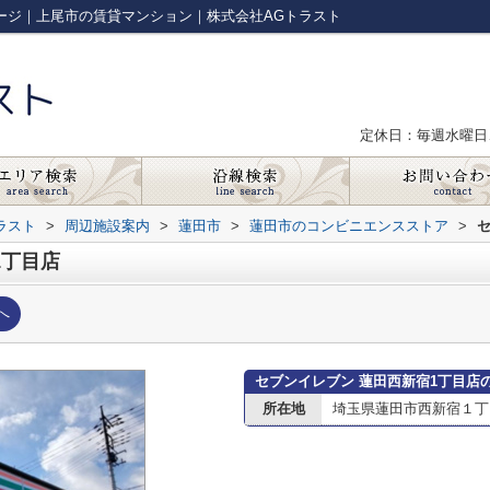
ージ｜上尾市の賃貸マンション｜株式会社AGトラスト
定休日：毎週水曜日
ラスト
>
周辺施設案内
>
蓮田市
>
蓮田市のコンビニエンスストア
>
1丁目店
へ
セブンイレブン 蓮田西新宿1丁目店
所在地
埼玉県蓮田市西新宿１丁