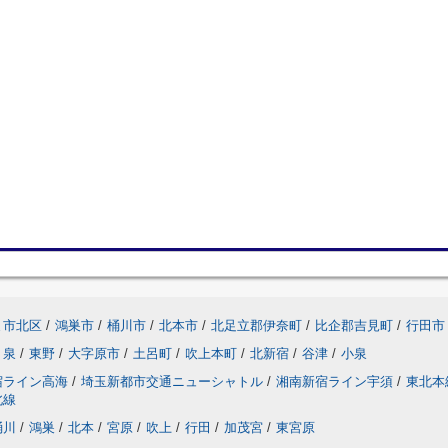
ま市北区
/
鴻巣市
/
桶川市
/
北本市
/
北足立郡伊奈町
/
比企郡吉見町
/
行田市
泉
/
東野
/
大字原市
/
土呂町
/
吹上本町
/
北新宿
/
谷津
/
小泉
宿ライン高海
/
埼玉新都市交通ニューシャトル
/
湘南新宿ライン宇須
/
東北本
北線
桶川
/
鴻巣
/
北本
/
宮原
/
吹上
/
行田
/
加茂宮
/
東宮原