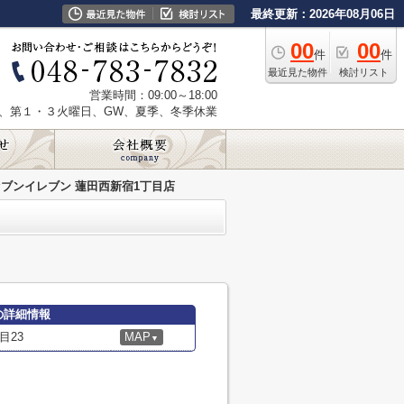
最終更新：2026年08月06日
00
00
件
件
最近見た物件
検討リスト
営業時間：09:00～18:00
、第１・３火曜日、GW、夏季、冬季休業
セブンイレブン 蓮田西新宿1丁目店
の詳細情報
目23
MAP
▼