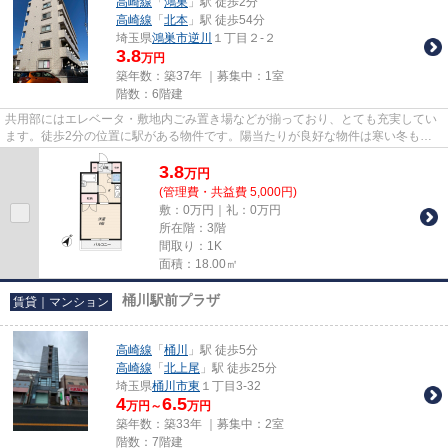
高崎線
「
鴻巣
」駅 徒歩2分
高崎線
「
北本
」駅 徒歩54分
埼玉県
鴻巣市
逆川
１丁目２-２
3.8
万円
築年数：築37年 ｜募集中：
1室
階数：6階建
共用部にはエレベータ・敷地内ごみ置き場などが揃っており、とても充実してい
ます。徒歩2分の位置に駅がある物件です。陽当たりが良好な物件は寒い冬も暖
かく過ごす事ができます。おし...
3.8
万
円
(管理費・共益費 5,000円)
敷：0万円｜礼：0万円
所在階：3階
間取り：1K
面積：18.00㎡
桶川駅前プラザ
賃貸｜マンション
高崎線
「
桶川
」駅 徒歩5分
高崎線
「
北上尾
」駅 徒歩25分
埼玉県
桶川市
東
１丁目3-32
4
6.5
万円～
万円
築年数：築33年 ｜募集中：
2室
階数：7階建