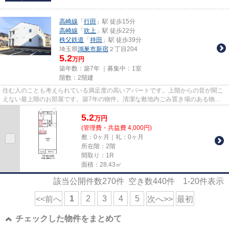
高崎線
「
行田
」駅 徒歩15分
高崎線
「
吹上
」駅 徒歩22分
秩父鉄道
「
持田
」駅 徒歩39分
埼玉県
鴻巣市
新宿
２丁目204
5.2
万円
築年数：築7年 ｜募集中：
1室
階数：2階建
住む人のことも考えられている満足度の高いアパートです。上階からの音が聞こ
えない最上階のお部屋です。築7年の物件。清潔な敷地内ごみ置き場のある物
件。鴻巣市へお引越を検討しませ...
5.2
万
円
(管理費・共益費 4,000円)
敷：0ヶ月｜礼：0ヶ月
所在階：2階
間取り：1R
面積：28.43㎡
該当公開件数
270
件 空き数
440
件
1-20
件表示
1
2
3
4
5
<<前へ
次へ>>
最初
チェックした物件をまとめて