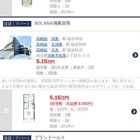
所在階：3階
間取り：1K
面積：20.56㎡
SOLANA鴻巣加美
賃貸｜アパート
高崎線
「
鴻巣
」駅 徒歩10分
高崎線
「
北鴻巣
」駅 徒歩50分
高崎線
「
北本
」駅 徒歩61分
埼玉県
鴻巣市
加美
１丁目５-５０
5.15
万円
築年数：築1年未満 ｜募集中：
1室
階数：3階建
歩いて475mの場所に、FOOD OFFストッカー鴻巣店があります。朝に慌てるこ
となく行動するために駅から徒歩10分の駅近物件はいかがでしょうか。ごみ捨て
の煩わしさを軽減するのが、敷地...
5.15
万
円
(管理費・共益費 4,000円)
敷：0万円｜礼：0万円
所在階：1階
間取り：1K
面積：20.24㎡
プランドールⅡ
賃貸｜アパート