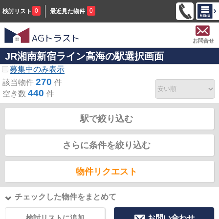
0
0
検討リスト
最近見た物件
お問合せ
JR湘南新宿ライン高海の駅選択画面
募集中のみ表示
270
該当物件
件
440
空き数
件
駅で絞り込む
さらに条件を絞り込む
物件リクエスト
チェックした物件をまとめて
検討リストに追加
お問い合わせ