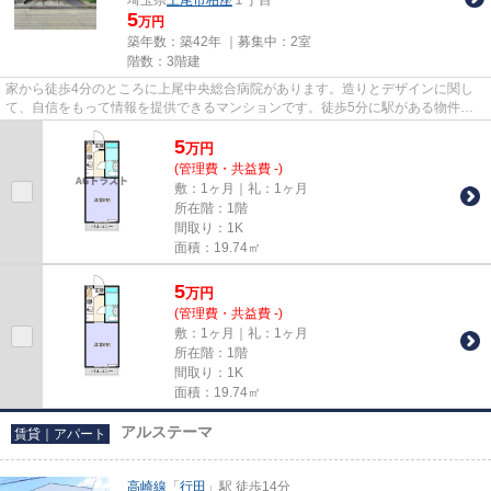
5
万円
築年数：築42年 ｜募集中：
2室
階数：3階建
家から徒歩4分のところに上尾中央総合病院があります。造りとデザインに関し
て、自信をもって情報を提供できるマンションです。徒歩5分に駅がある物件で
す。平坦な場所にあるマンショ...
5
万
円
(管理費・共益費 -)
敷：1ヶ月｜礼：1ヶ月
所在階：1階
間取り：1K
面積：19.74㎡
5
万
円
(管理費・共益費 -)
敷：1ヶ月｜礼：1ヶ月
所在階：1階
間取り：1K
面積：19.74㎡
アルステーマ
賃貸｜アパート
高崎線
「
行田
」駅 徒歩14分