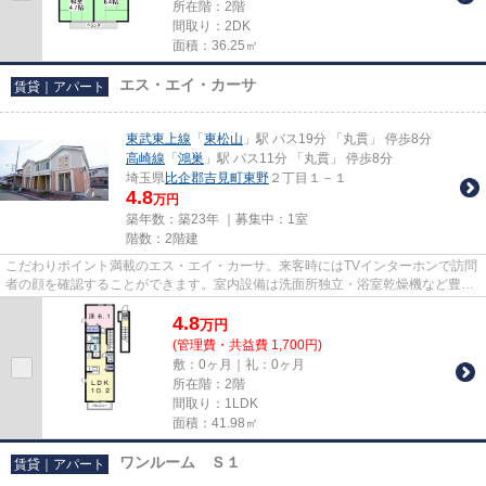
所在階：2階
間取り：2DK
面積：36.25㎡
エス・エイ・カーサ
賃貸｜アパート
東武東上線
「
東松山
」駅 バス19分 「丸貫」 停歩8分
高崎線
「
鴻巣
」駅 バス11分 「丸貫」 停歩8分
埼玉県
比企郡吉見町
東野
２丁目１－１
4.8
万円
築年数：築23年 ｜募集中：
1室
階数：2階建
こだわりポイント満載のエス・エイ・カーサ。来客時にはTVインターホンで訪問
者の顔を確認することができます。室内設備は洗面所独立・浴室乾燥機など豊富
に揃っており、過ごしやすい...
4.8
万
円
(管理費・共益費 1,700円)
敷：0ヶ月｜礼：0ヶ月
所在階：2階
間取り：1LDK
面積：41.98㎡
ワンルーム Ｓ１
賃貸｜アパート