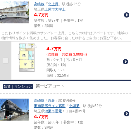
高崎線
「
北上尾
」駅 徒歩25分
埼玉県
上尾市
大字上
4.7
万円
築年数：築37年 ｜募集中：
1室
階数：2階建
こだわりポイント満載のサンバレー上尾。こちらの物件はアパートです。地域の
物件情報を数多く集めました。お客様に合った物件をご自由にお選び下さい。お
問い合わせもお気軽にご連絡...
4.7
万
円
(管理費・共益費 3,000円)
敷：0ヶ月｜礼：0ヶ月
所在階：1階
間取り：2K
面積：32.50㎡
第一ピアコート
賃貸｜マンション
高崎線
「
鴻巣
」駅 徒歩8分
湘南新宿ライン高海
「
北鴻巣
」駅 徒歩52分
埼玉県
鴻巣市
雷電
１丁目4番35号
4.7
万円
築年数：築38年 ｜募集中：
1室
階数：3階建