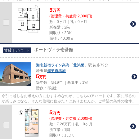
上尾から歩いてすぐの距離に住...
5
万
円
(管理費・共益費 2,000円)
敷：0ヶ月｜礼：0ヶ月
所在階：2階
間取り：2DK
面積：40.00㎡
ポートヴィラ壱番館
賃貸｜アパート
湘南新宿ライン高海
「
北鴻巣
」駅 徒歩79分
埼玉県
鴻巣市
赤城
5
万円
築年数：築19年 ｜募集中：
1室
階数：2階建
今引っ越しをお考えの方におすすめなのが、こちらのアパートです。家に帰るの
が楽しみになる。そんな住宅に住みたくはありませんか。ご希望の条件の物件を
ご提案致します。ぜひご活用...
5
万
円
(管理費・共益費 2,000円)
敷：7.26万円｜礼：0ヶ月
所在階：1階
間取り：1LDK