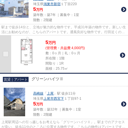
埼玉県
鴻巣市
新宿
１丁目220
5
万円
築年数：築7年 ｜募集中：
1室
階数：2階建
駅まで徒歩14分と、立地が魅力的な物件です。平成31年築の物件です。新しい生
活にお勧めなのが、こちらのアパートです。通風良好な物件です。行田近くの物
件で、気に入ったお住まいが...
5
万
円
(管理費・共益費 4,000円)
敷：0ヶ月｜礼：0ヶ月
所在階：1階
間取り：1R
面積：25.75㎡
グリーンハイツⅡ
賃貸｜アパート
高崎線
「
上尾
」駅 徒歩11分
埼玉県
上尾市
西宮下
１丁目97-1
5
万円
築年数：築32年 ｜募集中：
1室
階数：2階建
上尾駅周辺への引っ越しをお考えなら「グリーンハイツⅡ」。駅までのアクセス
が良い、徒歩11分のところに位置する物件です。こちらの物件はアパートです。