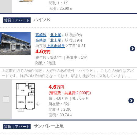
間取り：1K
面積：25.90㎡
ハイツＫ
賃貸｜アパート
高崎線
「
北上尾
」駅 徒歩9分
高崎線
「
北上尾
」駅 徒歩9分
埼玉県
上尾市
緑丘
２丁目10-31
4.6
万円
築年数：築37年 ｜募集中：
1室
階数：2階建
上尾市近辺での物件情報：大好評のあの物件「ハイツＫ」。こちらの物件はアパ
ートです。好評の駅近物件となっており、駅より徒歩9分に立地しています。生
活に欠かせない施設が揃う上尾...
4.6
万
円
(管理費・共益費 2,000円)
敷：4.6万円｜礼：0ヶ月
所在階：2階
間取り：2DK
面積：39.74㎡
サンバレー上尾
賃貸｜アパート