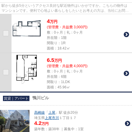
駅から徒歩5分というアクセス良好な駅近物件はいかがですか。こちらの物件は
マンションです。便利で心地よい暮らしをしたいとお考えの方は、当社にお問い
合わせ下さい。当社は豊富な物...
4
万
円
(管理費・共益費 3,000円)
敷：0ヶ月｜礼：0ヶ月
所在階：1階
間取り：1R
面積：18.42㎡
6.5
万
円
(管理費・共益費 4,000円)
敷：0ヶ月｜礼：0ヶ月
所在階：6階
間取り：1LDK
面積：45.96㎡
鴨川ビル
賃貸｜アパート
高崎線
「
上尾
」駅 徒歩20分
埼玉県
上尾市
川
１丁目１７
4.2
万円
築年数：築38年 ｜募集中：
1室