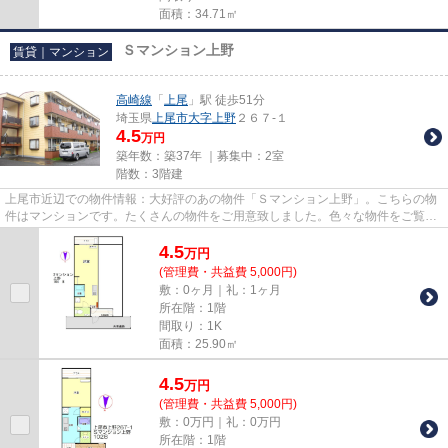
面積：34.71㎡
Ｓマンション上野
賃貸｜マンション
高崎線
「
上尾
」駅 徒歩51分
埼玉県
上尾市
大字上野
２６７-１
4.5
万円
築年数：築37年 ｜募集中：
2室
階数：3階建
上尾市近辺での物件情報：大好評のあの物件「Ｓマンション上野」。こちらの物
件はマンションです。たくさんの物件をご用意致しました。色々な物件をご覧に
なって、お気に入りの物件を...
4.5
万
円
(管理費・共益費 5,000円)
敷：0ヶ月｜礼：1ヶ月
所在階：1階
間取り：1K
面積：25.90㎡
4.5
万
円
(管理費・共益費 5,000円)
敷：0万円｜礼：0万円
所在階：1階