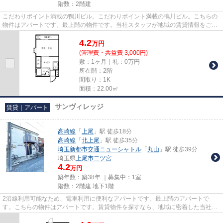
階数：2階建
こだわりポイント満載の鴨川ビル。こだわりポイント満載の鴨川ビル。こちらの
物件はアパートです。最上階の物件です。当社スタッフが地域の賃貸情報をご提
供いたします。お客様のこだ...
4.2
万
円
(管理費・共益費 3,000円)
敷：1ヶ月｜礼：0万円
所在階：2階
間取り：1K
面積：22.00㎡
サンヴィレッジ
賃貸｜アパート
高崎線
「
上尾
」駅 徒歩18分
高崎線
「
北上尾
」駅 徒歩35分
埼玉新都市交通ニューシャトル
「
丸山
」駅 徒歩39分
埼玉県
上尾市
二ツ宮
4.2
万円
築年数：築38年 ｜募集中：
1室
階数：2階建 地下1階
2沿線利用可能なため、電車利用に便利なアパートです。最上階のアパートで
す。こちらの物件はアパートです。賃貸物件を探すなら、地域に密着した当社に
お任せ下さい。お客様のこだわり...