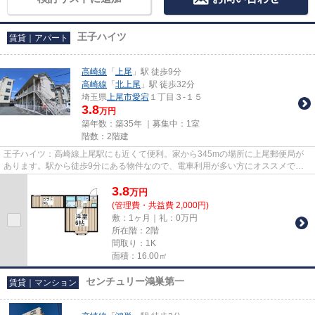
王子ハイツ
賃貸｜アパート
高崎線
「
上尾
」駅 徒歩9分
高崎線
「
北上尾
」駅 徒歩32分
埼玉県
上尾市
愛宕
１丁目３-１５
3.8
万円
築年数：築35年 ｜募集中：
1室
階数：2階建
王子ハイツ：高崎線上尾駅にも近くて便利。家から345mの場所に上尾郵便局が
あります。駅から徒歩9分にある物件なので、電車利用が多い方にオススメで
す。こちらの物件はアパートです。...
3.8
万
円
(管理費・共益費 2,000円)
敷：1ヶ月｜礼：0万円
所在階：2階
間取り：1K
面積：16.00㎡
センチュリー鴻巣第一
賃貸｜マンション