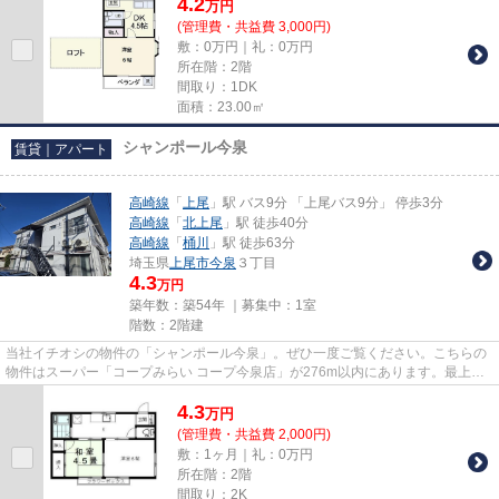
4.2
万
円
(管理費・共益費 3,000円)
敷：0万円｜礼：0万円
所在階：2階
間取り：1DK
面積：23.00㎡
シャンポール今泉
賃貸｜アパート
高崎線
「
上尾
」駅 バス9分 「上尾バス9分」 停歩3分
高崎線
「
北上尾
」駅 徒歩40分
高崎線
「
桶川
」駅 徒歩63分
埼玉県
上尾市
今泉
３丁目
4.3
万円
築年数：築54年 ｜募集中：
1室
階数：2階建
当社イチオシの物件の「シャンポール今泉」。ぜひ一度ご覧ください。こちらの
物件はスーパー「コープみらい コープ今泉店」が276m以内にあります。最上階
のアパートです。こちらの物件...
4.3
万
円
(管理費・共益費 2,000円)
敷：1ヶ月｜礼：0万円
所在階：2階
間取り：2K