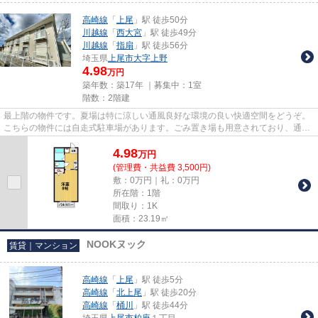
高崎線
「
上尾
」駅 徒歩50分
川越線
「
西大宮
」駅 徒歩49分
川越線
「
指扇
」駅 徒歩56分
埼玉県
上尾市
大字上野
4.98
万円
築年数：築17年 ｜募集中：
1室
階数：2階建
最上階の物件です。夏場は特に涼しい通風良好な環境の良い快適空間をどうぞ。
こちらの物件には自走式駐車場があります。ごみ置き場も用意されており、通勤
前などにごみ捨て可能です。...
4.98
万
円
(管理費・共益費 3,500円)
敷：0万円｜礼：0万円
所在階：1階
間取り：1K
面積：23.19㎡
NOOKヌック
賃貸｜マンション
高崎線
「
上尾
」駅 徒歩5分
高崎線
「
北上尾
」駅 徒歩20分
高崎線
「
桶川
」駅 徒歩44分
埼玉県
上尾市
柏座
１丁目