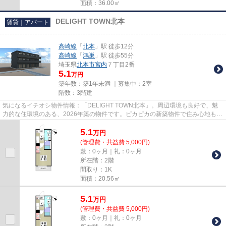
面積：36.00㎡
DELIGHT TOWN北本
賃貸｜アパート
高崎線
「
北本
」駅 徒歩12分
高崎線
「
鴻巣
」駅 徒歩55分
埼玉県
北本市
宮内
７丁目2番
5.1
万円
築年数：築1年未満 ｜募集中：
2室
階数：3階建
気になるイチオシ物件情報：「DELIGHT TOWN北本」。周辺環境も良好で、魅
力的な住環境のある、2026年築の物件です。ピカピカの新築物件で住み心地も良
い物件です。駅から徒歩12分のと...
5.1
万
円
(管理費・共益費 5,000円)
敷：0ヶ月｜礼：0ヶ月
所在階：2階
間取り：1K
面積：20.56㎡
5.1
万
円
(管理費・共益費 5,000円)
敷：0ヶ月｜礼：0ヶ月