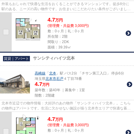
外装もおしゃれで快適な生活をおくることができるマンションです。徒歩8分に
駅のある、ニーズの高い物件です。お住まいにこだわりたい条件がございました
ら、ぜひ当社にご連絡下さい。...
4.7
万
円
(管理費・共益費 3,000円)
敷：0ヶ月｜礼：0ヶ月
所在階：2階
間取り：2DK
面積：39.39㎡
サンシティハイツ北本
賃貸｜アパート
高崎線
「
北本
」駅 バス2分 「チサン第三入口」 停歩6分
埼玉県
北本市
石戸
４丁目78番
4.7
万円
築年数：築40年 ｜募集中：
1室
階数：2階建
北本市近辺での物件情報：大好評のあの物件「サンシティハイツ北本」。こちら
の物件はアパートです。生活に欠かせない施設が揃う北本市エリアで快適な暮ら
しをしませんか？当社は様々...
4.7
万
円
(管理費・共益費 3,000円)
敷：0ヶ月｜礼：0ヶ月