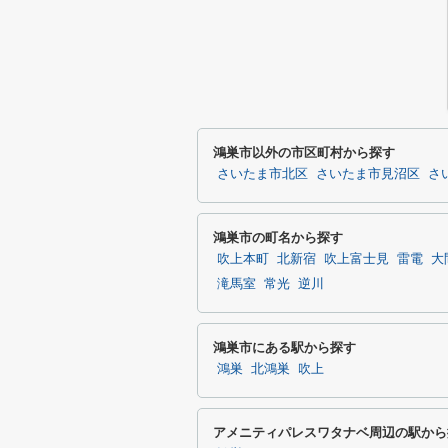
鴻巣市以外の市区町村から探す
さいたま市北区
さいたま市見沼区
さ
鴻巣市の町名から探す
吹上本町
北新宿
吹上富士見
雷電
大
滝馬室
常光
逆川
鴻巣市にある駅から探す
鴻巣
北鴻巣
吹上
アメニティパレスワタナベ周辺の駅から