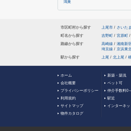
鴻巣
市区町村から探す
上尾市
/
さいた
町名から探す
吉野町
/
宮原町
/
路線から探す
高崎線
/
湘南新
埼京線
/
京浜東
駅から探す
上尾
/
北上尾
/
ホーム
新築・築浅
会社概要
ペット可
プライバシーポリシー
仲介手数料0～
利用規約
駅近
サイトマップ
インターネッ
物件カタログ