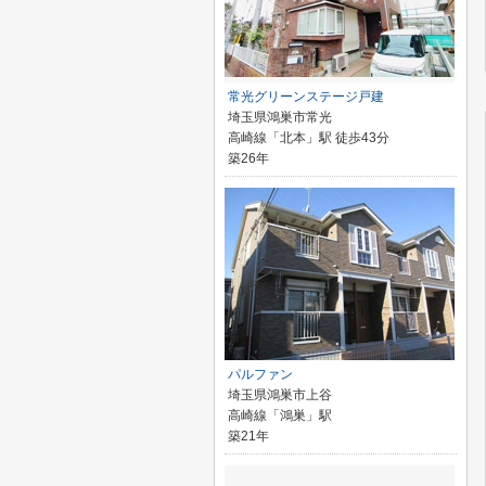
常光グリーンステージ戸建
埼玉県鴻巣市常光
高崎線「北本」駅 徒歩43分
築26年
パルファン
埼玉県鴻巣市上谷
高崎線「鴻巣」駅
築21年