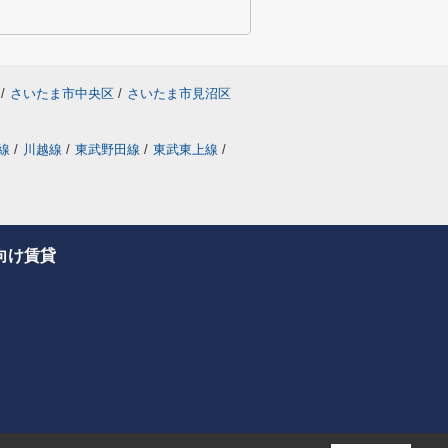
/
さいたま市中央区
/
さいたま市見沼区
線
/
川越線
/
東武野田線
/
東武東上線
/
向け賃貸