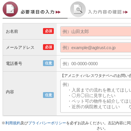
お名前
必須
メールアドレス
必須
電話番号
任意
【アメニティパレスワタナベへのお問い
内容
任意
※
利用規約
及び
プライバシーポリシー
を必ずお読みください。左記内容に同
さい。