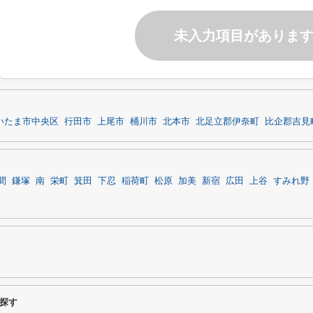
未入力項目がありま
いたま市中央区
行田市
上尾市
桶川市
北本市
北足立郡伊奈町
比企郡吉見
間
鎌塚
南
栄町
箕田
下忍
稲荷町
松原
加美
新宿
広田
上谷
すみれ野
探す