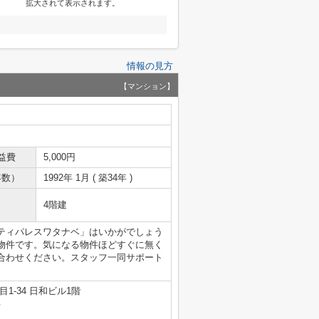
拡大されて表示されます。
情報の見方
【マンション】
益費
5,000円
年数）
1992年 1月 ( 築34年 )
4階建
ティパレスワタナベ」はいかがでしょう
物件です。気になる物件ほどすぐに無く
合わせください。スタッフ一同サポート
1-34 日和ビル1階
号