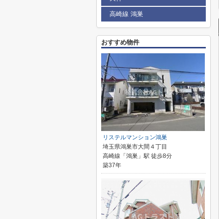
高崎線 鴻巣
おすすめ物件
リステルマンション鴻巣
埼玉県鴻巣市大間４丁目
高崎線「鴻巣」駅 徒歩8分
築37年