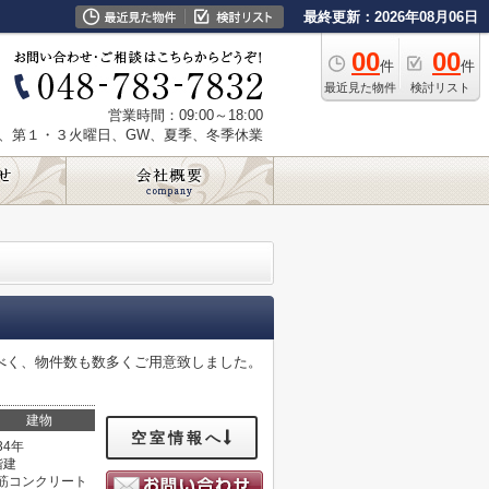
最終更新：2026年08月06日
00
00
件
件
最近見た物件
検討リスト
営業時間：09:00～18:00
、第１・３火曜日、GW、夏季、冬季休業
べく、物件数も数多くご用意致しました。
建物
空室情報へ
34年
階建
筋コンクリート