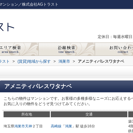
マンション／株式会社AGトラスト
定休日：毎週水曜日
ラスト
>
(賃貸)地域から探す
>
鴻巣市
>
アメニティパレスワタナベ
アメニティパレスワタナベ
こちらの物件はマンションです。お客様の多種多様なニーズにお応えする
お気に入りの物件をどうぞ見つけてみてください。
所在地
交通
築
埼玉県
鴻巣市
天神
２丁目
高崎線
「
鴻巣
」駅 徒歩16分
4
鉄