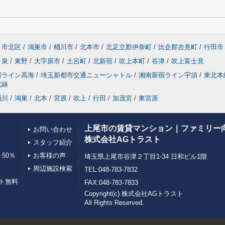
ま市北区
/
鴻巣市
/
桶川市
/
北本市
/
北足立郡伊奈町
/
比企郡吉見町
/
行田市
泉
/
東野
/
大字原市
/
土呂町
/
北新宿
/
吹上本町
/
谷津
/
吹上富士見
宿ライン高海
/
埼玉新都市交通ニューシャトル
/
湘南新宿ライン宇須
/
東北本
北線
桶川
/
鴻巣
/
北本
/
宮原
/
吹上
/
行田
/
加茂宮
/
東宮原
上尾市の賃貸マンション｜ファミリー
お問い合わせ
株式会社AGトラスト
スタッフ紹介
50％
お客様の声
埼玉県上尾市谷津２丁目1-34 日和ビル1階
周辺施設検索
TEL:048-783-7832
ト無料
FAX:048-783-7833
Copyright(c) 株式会社AGトラスト
All Rights Reserved.