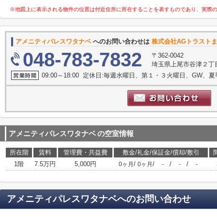
※地図上に表示される物件の位置は付近住所に所在することを表すものであり、実際
アメニティパレスワタナベ
へのお問い合わせは
株式会社AGトラスト
048-783-7832
〒362-0042
埼玉県上尾市谷津２丁目1
09:00～18:00 定休日:毎週水曜日、第１・３火曜日、GW、
アメニティパレスワタナベ
の空室情報
所在階
賃料
管理費・共益費
敷金/礼金/保証金/償却/敷引
1階
7.5万円
5,000円
/
/
/
/
0ヶ月
0ヶ月
-
-
-
アメニティパレスワタナベ
へのお問い合わせ