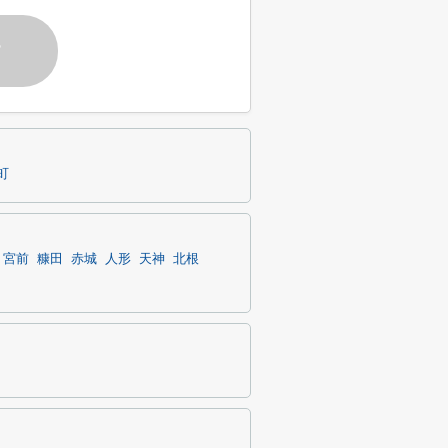
す
町
宮前
糠田
赤城
人形
天神
北根