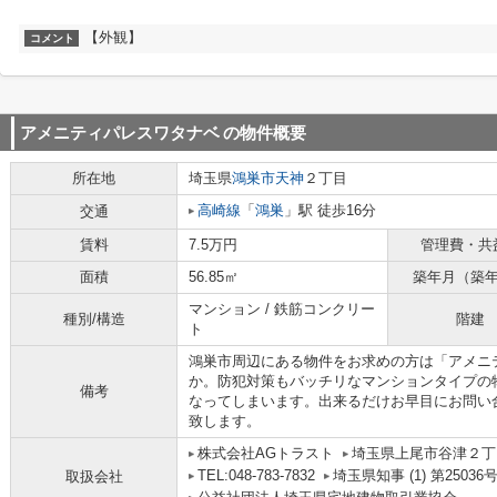
【外観】
コメント
アメニティパレスワタナベ
の物件概要
所在地
埼玉県
鴻巣市
天神
２丁目
高崎線
「
鴻巣
」駅 徒歩16分
交通
賃料
7.5万円
管理費・共
面積
56.85㎡
築年月（築
マンション / 鉄筋コンクリー
種別/構造
階建
ト
鴻巣市周辺にある物件をお求めの方は「アメニ
か。防犯対策もバッチリなマンションタイプの
備考
なってしまいます。出来るだけお早目にお問い
致します。
株式会社AGトラスト
埼玉県上尾市谷津２丁目
TEL:048-783-7832
埼玉県知事 (1) 第25036
取扱会社