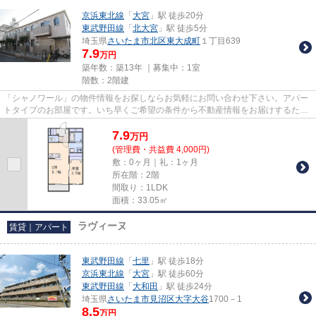
京浜東北線
「
大宮
」駅 徒歩20分
東武野田線
「
北大宮
」駅 徒歩5分
埼玉県
さいたま市北区
東大成町
１丁目639
7.9
万円
築年数：築13年 ｜募集中：
1室
階数：2階建
「シャノワール」の物件情報をお探しならお気軽にお問い合わせ下さい。アパー
トタイプのお部屋です。いち早くご希望の条件から不動産情報をお届けするため
に、スタッフまでご連絡くだ...
7.9
万
円
(管理費・共益費 4,000円)
敷：0ヶ月｜礼：1ヶ月
所在階：2階
間取り：1LDK
面積：33.05㎡
ラヴィーヌ
賃貸｜アパート
東武野田線
「
七里
」駅 徒歩18分
京浜東北線
「
大宮
」駅 徒歩60分
東武野田線
「
大和田
」駅 徒歩24分
埼玉県
さいたま市見沼区
大字大谷
1700－1
8.5
万円