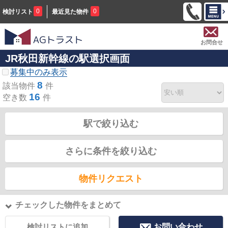
0
0
検討リスト
最近見た物件
お問合せ
JR秋田新幹線の駅選択画面
募集中のみ表示
8
該当物件
件
16
空き数
件
駅で絞り込む
さらに条件を絞り込む
物件リクエスト
チェックした物件をまとめて
検討リストに追加
お問い合わせ