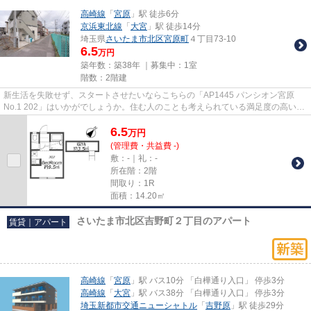
高崎線
「
宮原
」駅 徒歩6分
京浜東北線
「
大宮
」駅 徒歩14分
埼玉県
さいたま市北区
宮原町
４丁目73-10
6.5
万円
築年数：築38年 ｜募集中：
1室
階数：2階建
新生活を失敗せず、スタートさせたいならこちらの「AP1445 パンシオン宮原
No.1 202」はいかがでしょうか。住む人のことも考えられている満足度の高いア
パートです。こだわりの条件と...
6.5
万
円
(管理費・共益費 -)
敷：-｜礼：-
所在階：2階
間取り：1R
面積：14.20㎡
さいたま市北区吉野町２丁目のアパート
賃貸｜アパート
高崎線
「
宮原
」駅 バス10分 「白樺通り入口」 停歩3分
高崎線
「
大宮
」駅 バス38分 「白樺通り入口」 停歩3分
埼玉新都市交通ニューシャトル
「
吉野原
」駅 徒歩29分