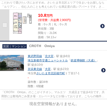
こだわりで選びたい方におすすめ。さいたま市北区エリアで住まいをお探しなら
「ルリアン」。住む人のことも考えられている満足度の高いアパートです。さい
たま市北区は住環境が充実し...
10.8
万
円
(管理費・共益費 2,900円)
敷：0ヶ月｜礼：0ヶ月
所在階：3階
間取り：2LDK
面積：58.13㎡
CROTH Omiya
賃貸｜マンション
東武野田線
「
北大宮
」駅 徒歩6分
埼玉新都市交通ニューシャトル
「
鉄道博物館（大成）
」
駅 徒歩10分
京浜東北線
「
大宮
」駅 徒歩23分
埼玉県
さいたま市北区
植竹町
１丁目17-1
-
築年数：築34年
階数：6階建
「CROTH Omiya」のここがイチオシ。マルエツ 大成店まで徒歩4分です。共
用部には敷地内ごみ置き場・エレベータなどが揃っております。こちらの物件は
マンションです。眺望良好で景色...
現在空室情報がありません。