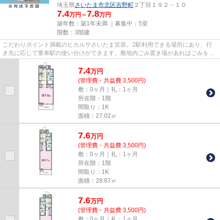
埼玉県
さいたま市北区
吉野町
２丁目１９２－１０
7.4
7.8
万円～
万円
築年数：築1年未満 ｜募集中：
5室
階数：3階建
こだわりポイント満載のヒカルサさいたま宮原。2駅利用できる場所にあり、行
き先に応じて乗車駅の使い分けができます。敷地内ごみ置き場があればごみをも
って歩く距離も少なくてすみま...
7.4
万
円
(管理費・共益費 3,500円)
敷：0ヶ月｜礼：1ヶ月
所在階：1階
間取り：1K
面積：27.02㎡
7.6
万
円
(管理費・共益費 3,500円)
敷：0ヶ月｜礼：1ヶ月
所在階：1階
間取り：1K
面積：28.87㎡
7.6
万
円
(管理費・共益費 3,500円)
敷：0ヶ月｜礼：1ヶ月