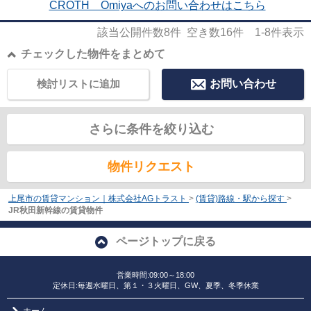
CROTH Omiyaへのお問い合わせはこちら
該当公開件数
8
件 空き数
16
件
1-8
件表示
チェックした物件をまとめて
検討リストに追加
お問い合わせ
さらに条件を絞り込む
物件リクエスト
上尾市の賃貸マンション｜株式会社AGトラスト
>
(賃貸)路線・駅から探す
>
JR秋田新幹線の賃貸物件
ページトップに戻る
営業時間:09:00～18:00
定休日:毎週水曜日、第１・３火曜日、GW、夏季、冬季休業
ホーム