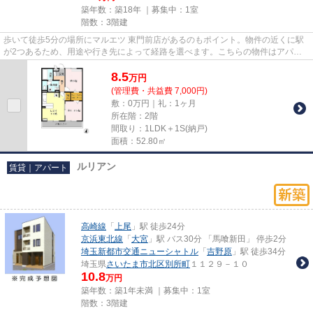
築年数：築18年 ｜募集中：
1室
階数：3階建
歩いて徒歩5分の場所にマルエツ 東門前店があるのもポイント。物件の近くに駅
が2つあるため、用途や行き先によって経路を選べます。こちらの物件はアパー
トです。通風システムが整った...
8.5
万
円
(管理費・共益費 7,000円)
敷：0万円｜礼：1ヶ月
所在階：2階
間取り：1LDK＋1S(納戸)
面積：52.80㎡
ルリアン
賃貸｜アパート
高崎線
「
上尾
」駅 徒歩24分
京浜東北線
「
大宮
」駅 バス30分 「馬喰新田」 停歩2分
埼玉新都市交通ニューシャトル
「
吉野原
」駅 徒歩34分
埼玉県
さいたま市北区
別所町
１１２９－１０
10.8
万円
築年数：築1年未満 ｜募集中：
1室
階数：3階建