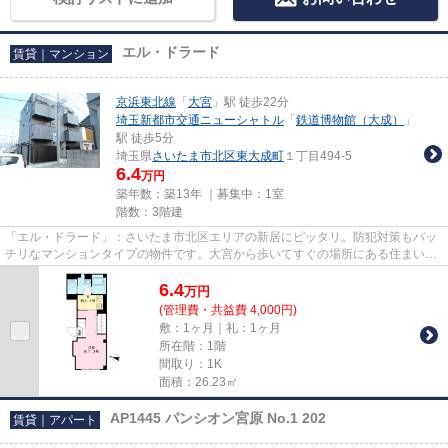
エル・ドラード
賃貸｜マンション
京浜東北線
「
大宮
」駅 徒歩22分
埼玉新都市交通ニューシャトル
「
鉄道博物館（大成）
」
駅 徒歩5分
埼玉県
さいたま市北区
東大成町
１丁目494-5
6.4
万円
築年数：築13年 ｜募集中：
1室
階数：3階建
「エル・ドラード」：さいたま市北区エリアの新居にピッタリ。防犯対策もバッ
チリなマンションタイプの物件です。大宮から歩いてすぐの場所にある住まいを
お求めなら、当社にお任せく...
6.4
万
円
(管理費・共益費 4,000円)
敷：1ヶ月｜礼：1ヶ月
所在階：1階
間取り：1K
面積：26.23㎡
AP1445 パンシオン宮原 No.1 202
賃貸｜アパート