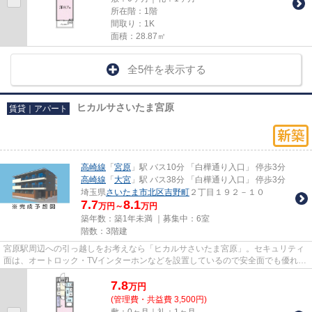
所在階：1階
間取り：1K
面積：28.87㎡
全5件を表示する
ヒカルサさいたま宮原
賃貸｜アパート
高崎線
「
宮原
」駅 バス10分 「白樺通り入口」 停歩3分
高崎線
「
大宮
」駅 バス38分 「白樺通り入口」 停歩3分
埼玉県
さいたま市北区
吉野町
２丁目１９２－１０
7.7
8.1
万円～
万円
築年数：築1年未満 ｜募集中：
6室
階数：3階建
宮原駅周辺への引っ越しをお考えなら「ヒカルサさいたま宮原」。セキュリティ
面は、オートロック・TVインターホンなどを設置しているので安全面でも優れて
おります。バルコニー付きの...
7.8
万
円
(管理費・共益費 3,500円)
敷：0ヶ月｜礼：1ヶ月