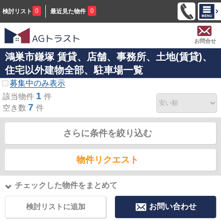
0
0
検討リスト
最近見た物件
お問合せ
鴻巣市鎌塚 賃貸、店舗、事務所、土地(賃貸)、
住宅以外建物全部、駐車場一覧
募集中のみ表示
1
該当物件
件
7
空き数
件
さらに条件を絞り込む
物件リクエスト
チェックした物件をまとめて
検討リストに追加
お問い合わせ