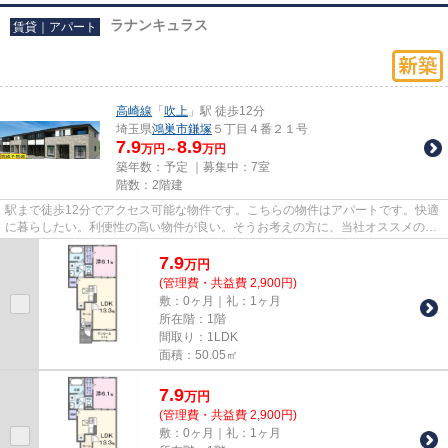
ラナンキュラス
賃貸｜アパート
高崎線
「
吹上
」駅 徒歩12分
埼玉県
鴻巣市
鎌塚
５丁目４番２１号
7.9
8.9
万円～
万円
築年数：予定 ｜募集中：
7室
階数：2階建
駅まで徒歩12分でアクセス可能な物件です。こちらの物件はアパートです。快適
に暮らしたい。利便性の高い物件が良い。そうお考えの方に、当社オススメの物
件をご紹介します。近くには...
7.9
万
円
(管理費・共益費 2,900円)
敷：0ヶ月｜礼：1ヶ月
所在階：1階
間取り：1LDK
面積：50.05㎡
7.9
万
円
(管理費・共益費 2,900円)
敷：0ヶ月｜礼：1ヶ月