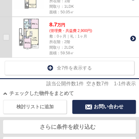
所在階：1階
間取り：1LDK
面積：50.05㎡
8.7
万
円
(管理費・共益費 2,900円)
敷：0ヶ月｜礼：1ヶ月
所在階：2階
間取り：2LDK
面積：59.58㎡
全7件を表示する
該当公開件数
1
件 空き数
7
件
1-1
件表示
チェックした物件をまとめて
検討リストに追加
お問い合わせ
さらに条件を絞り込む