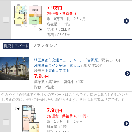
ため、用途や行き先によって経...
7.9
万
円
(管理費・共益費 -)
敷：0万円｜礼：0.5ヶ月
所在階：1-2階
間取り：2LDK
面積：58.67㎡
ファンタジア
賃貸｜アパート
埼玉新都市交通ニューシャトル
「
吉野原
」駅 徒歩18分
湘南新宿ライン宇須
「
東大宮
」駅 徒歩16分
埼玉県
上尾市
大字原市
7.9
万円
築年数：築10年 ｜募集中：
1室
階数：2階建
住みやすさが満載でイチオシのアパートはこちらです。快適な暮らしがしたいと
お考えの方に、ぜひご紹介したい街があります。それは上尾市エリアです。住環
境が整っているので、不便さ...
7.9
万
円
(管理費・共益費 4,000円)
敷：1ヶ月｜礼：1ヶ月
所在階：1階
間取り：1LDK