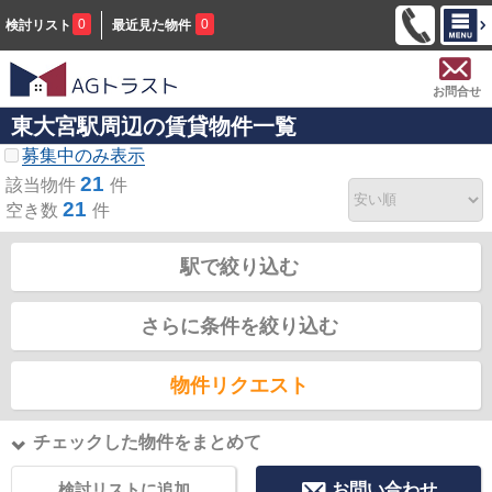
0
0
検討リスト
最近見た物件
お問合せ
東大宮駅周辺の賃貸物件一覧
募集中のみ表示
21
該当物件
件
21
空き数
件
駅で絞り込む
さらに条件を絞り込む
物件リクエスト
チェックした物件をまとめて
検討リストに追加
お問い合わせ