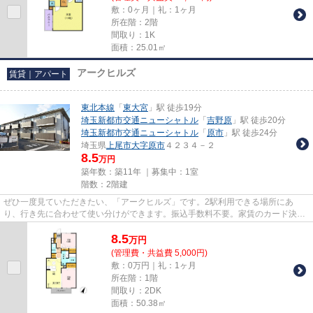
敷：0ヶ月｜礼：1ヶ月
所在階：2階
間取り：1K
面積：25.01㎡
アークヒルズ
賃貸｜アパート
東北本線
「
東大宮
」駅 徒歩19分
埼玉新都市交通ニューシャトル
「
吉野原
」駅 徒歩20分
埼玉新都市交通ニューシャトル
「
原市
」駅 徒歩24分
埼玉県
上尾市
大字原市
４２３４－２
8.5
万円
築年数：築11年 ｜募集中：
1室
階数：2階建
ぜひ一度見ていただきたい、「アークヒルズ」です。2駅利用できる場所にあ
り、行き先に合わせて使い分けができます。振込手数料不要。家賃のカード決済
が可能です。こちらの物件はアパ...
8.5
万
円
(管理費・共益費 5,000円)
敷：0万円｜礼：1ヶ月
所在階：1階
間取り：2DK
面積：50.38㎡