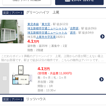
グリーンハイツ 上尾
賃貸｜アパート
東北本線
「
東大宮
」駅 徒歩12分
埼玉新都市交通ニューシャトル
「
吉野原
」駅 徒歩29分
埼玉新都市交通ニューシャトル
「
原市
」駅 徒歩34分
埼玉県
上尾市
大字瓦葺
1920-1
4.1
万円
築年数：築35年 ｜募集中：
1室
階数：2階建
こだわりポイント満載のグリーンハイツ 上尾。上階からの音が聞こえない最上
階のお部屋です。駅まで徒歩12分の物件です。こちらの物件はアパートです。住
まい探しをするなら、当社の...
4.1
万
円
(管理費・共益費 11,000円)
敷：0ヶ月｜礼：1ヶ月
所在階：2階
間取り：1R
面積：13.30㎡
リッツハウス
賃貸｜アパート