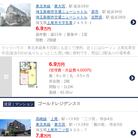
東北本線
「
東大宮
」駅 徒歩18分
埼玉新都市交通ニューシャトル
「
原市
」駅 徒歩34分
埼玉新都市交通ニューシャトル
「
吉野原
」駅 徒歩28分
埼玉県
上尾市
大字瓦葺
２４５９-１
6.9
万円
築年数：築21年 ｜募集中：
1室
階数：2階建
リッツハウス：東北本線東大宮駅にも近くて便利。近くにはローソン 上尾瓦葺安
中店(徒歩3分)がありちょっとした買い物に便利です。周辺に2駅ありの電車通勤
しやすいアパートです。こち...
6.9
万
円
(管理費・共益費 4,000円)
敷：0ヶ月｜礼：0.5ヶ月
所在階：2階
間取り：1LDK
面積：40.30㎡
ゴールドレジデンスⅡ
賃貸｜マンション
高崎線
「
上尾
」駅 バス9分 「二ツ宮」 停歩4分
東北本線
「
東大宮
」駅 バス19分 「腹の前」 停歩3分
埼玉県
上尾市
二ツ宮
９３０－７
7.8
万円