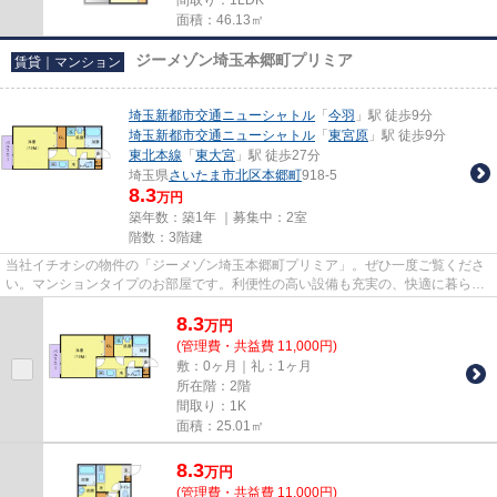
面積：46.13㎡
ジーメゾン埼玉本郷町プリミア
賃貸｜マンション
埼玉新都市交通ニューシャトル
「
今羽
」駅 徒歩9分
埼玉新都市交通ニューシャトル
「
東宮原
」駅 徒歩9分
東北本線
「
東大宮
」駅 徒歩27分
埼玉県
さいたま市北区
本郷町
918-5
8.3
万円
築年数：築1年 ｜募集中：
2室
階数：3階建
当社イチオシの物件の「ジーメゾン埼玉本郷町プリミア」。ぜひ一度ご覧くださ
い。マンションタイプのお部屋です。利便性の高い設備も充実の、快適に暮らす
ことのできる令和7年築の物件...
8.3
万
円
(管理費・共益費 11,000円)
敷：0ヶ月｜礼：1ヶ月
所在階：2階
間取り：1K
面積：25.01㎡
8.3
万
円
(管理費・共益費 11,000円)