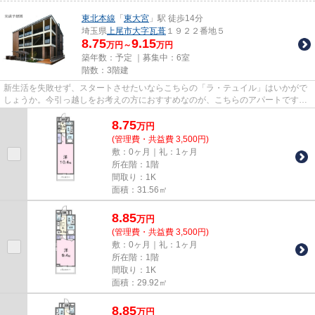
東北本線
「
東大宮
」駅 徒歩14分
埼玉県
上尾市
大字瓦葺
１９２２番地５
8.75
9.15
万円～
万円
築年数：予定 ｜募集中：
6室
階数：3階建
新生活を失敗せず、スタートさせたいならこちらの「ラ・テュイル」はいかがで
しょうか。今引っ越しをお考えの方におすすめなのが、こちらのアパートです。
好評の駅近物件で、徒歩14分...
8.75
万
円
(管理費・共益費 3,500円)
敷：0ヶ月｜礼：1ヶ月
所在階：1階
間取り：1K
面積：31.56㎡
8.85
万
円
(管理費・共益費 3,500円)
敷：0ヶ月｜礼：1ヶ月
所在階：1階
間取り：1K
面積：29.92㎡
8.85
万
円