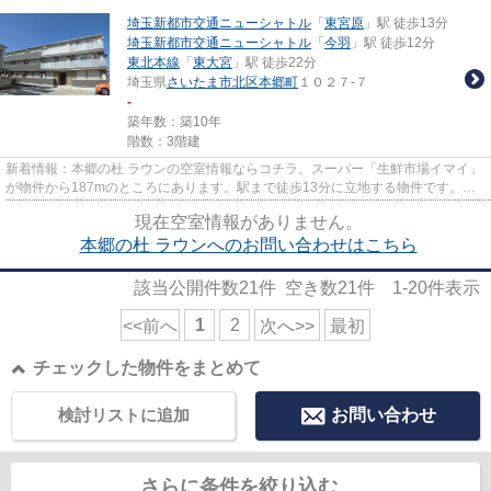
埼玉新都市交通ニューシャトル
「
東宮原
」駅 徒歩13分
埼玉新都市交通ニューシャトル
「
今羽
」駅 徒歩12分
東北本線
「
東大宮
」駅 徒歩22分
埼玉県
さいたま市北区
本郷町
１０２７-７
-
築年数：築10年
階数：3階建
新着情報：本郷の杜 ラウンの空室情報ならコチラ。スーパー「生鮮市場イマイ」
が物件から187mのところにあります。駅まで徒歩13分に立地する物件です。敷
地内ごみ置き場があるので、忙...
現在空室情報がありません。
本郷の杜 ラウンへのお問い合わせはこちら
該当公開件数
21
件 空き数
21
件
1-20
件表示
1
2
<<前へ
次へ>>
最初
チェックした物件をまとめて
検討リストに追加
お問い合わせ
さらに条件を絞り込む