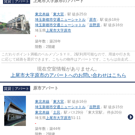
上尾市大字原市のアパート
賃貸｜アパート
東北本線
「
東大宮
」駅 徒歩25分
埼玉新都市交通ニューシャトル
「
原市
」駅 徒歩18分
埼玉新都市交通ニューシャトル
「
吉野原
」駅 徒歩16分
埼玉県
上尾市
大字原市
-
築年数：築28年
階数：2階建
こだわりポイント満載のベルメゾンＳＹⅡ。2駅利用可能なので、用途や行き先
に応じて経路を選択できます。こちらの物件はアパートです。こちらは自走式駐
車場付きのアパートです。上尾...
現在空室情報がありません。
上尾市大字原市のアパートへのお問い合わせはこちら
原市アパート
賃貸｜アパート
東北本線
「
東大宮
」駅 徒歩16分
埼玉新都市交通ニューシャトル
「
吉野原
」駅 徒歩15分
東北本線
「
土呂
」駅 バス29分 「東大宮駅」 停歩20分
埼玉県
上尾市
大字原市
51-11
-
築年数：築44年
階数：2階建