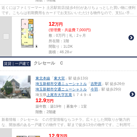
近くにはファミリーマート 土呂駅前店(徒歩4分)がありちょっとした買い物に便利
です。こちらは初期費用をカードでお支払いいただける物件なので、支払い手続
きの手間が省けます。こち...
12
万
円
(管理費・共益費 7,000円)
敷：0万円｜礼：2ヶ月
所在階：1階
間取り：1LDK
面積：46.28㎡
クレセール Ｃ
賃貸｜一戸建て
東北本線
「
東大宮
」駅 徒歩13分
埼玉新都市交通ニューシャトル
「
吉野原
」駅 徒歩26分
埼玉新都市交通ニューシャトル
「
今羽
」駅 徒歩29分
埼玉県
上尾市
大字瓦葺
１７４９-４
12.9
万円
築年数：築19年 ｜募集中：
1室
階数：2階建
新着情報：クレセール Ｃの空室情報ならコチラ。広々とした間取りが魅力的
な、開放感のある一戸建ての物件です。駅まで徒歩13分の物件です。ご利用可能
な駅が2つあり、行き先に応じて...
12.9
万
円