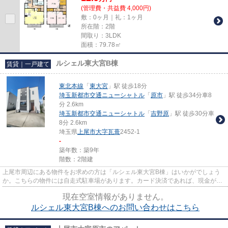
(管理費・共益費 4,000円)
敷：0ヶ月｜礼：1ヶ月
所在階：2階
間取り：3LDK
面積：79.78㎡
ルシェル東大宮B棟
賃貸｜一戸建て
東北本線
「
東大宮
」駅 徒歩18分
埼玉新都市交通ニューシャトル
「
原市
」駅 徒歩34分車8
分 2.6km
埼玉新都市交通ニューシャトル
「
吉野原
」駅 徒歩30分車
8分 2.6km
埼玉県
上尾市
大字瓦葺
2452-1
-
築年数：築9年
階数：2階建
上尾市周辺にある物件をお求めの方は「ルシェル東大宮B棟」はいかがでしょう
か。こちらの物件には自走式駐車場があります。カード決済であれば、現金が手
元になくてもお支払いできます...
現在空室情報がありません。
ルシェル東大宮B棟へのお問い合わせはこちら