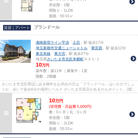
所在階：1階
間取り：1LDK
面積：50.01㎡
プランドール
賃貸｜アパート
湘南新宿ライン宇須
「
土呂
」駅 徒歩17分
埼玉新都市交通ニューシャトル
「
東宮原
」駅 徒歩12分
東北本線
「
東大宮
」駅 徒歩27分
埼玉県
さいたま市北区
本郷町
４３１-１
10
万円
築年数：築11年 ｜募集中：
1室
階数：2階建
さいたま市北区周辺にある物件をお求めの方は「プランドール」はいかがでしょ
うか。歩いて徒歩6分の場所にベルク さいたま宮原店があるのもポイント。2駅利
用できる場所にあり、アクセ...
10
万
円
(管理費・共益費 5,000円)
敷：0ヶ月｜礼：0ヶ月
所在階：1階
間取り：2LDK
面積：55.53㎡