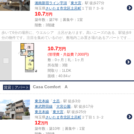
湘南新宿ライン宇須
「
東大宮
」駅 徒歩27分
埼玉県
さいたま市北区
土呂町
１丁目７３-９
10.7
万円
築年数：築7年 ｜募集中：
1室
階数：3階建
歩いて6分の場所に、ウエルシア 土呂があります。高いニーズのある、駅徒歩9
分の物件です。注目を集めているのが、敷地内ごみ置き場のあるアパートです。
築7年のアパート。物件探しを...
10.7
万
円
(管理費・共益費 7,000円)
敷：0ヶ月｜礼：1ヶ月
所在階：3階
間取り：1LDK
面積：40.84㎡
Casa Comfort A
賃貸｜アパート
東北本線
「
土呂
」駅 徒歩3分
東武野田線
「
大宮公園
」駅 徒歩17分
東北本線
「
東大宮
」駅 徒歩25分
埼玉県
さいたま市北区
土呂町
２丁目１３-２
12
万円
築年数：築10年 ｜募集中：
1室
階数：3階建