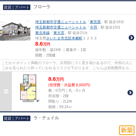
フローラ
賃貸｜アパート
埼玉新都市交通ニューシャトル
「
東宮原
」駅 徒歩16分
埼玉新都市交通ニューシャトル
「
今羽
」駅 徒歩15分
東北本線
「
東大宮
」駅 徒歩21分
埼玉県
さいたま市北区
本郷町
１２５３
8.6
万円
築年数：築24年 ｜募集中：
1室
階数：2階建
こだわりポイント満載のフローラ。共用部にゴミ置き場があるので、外部の人に
ごみを見られたり持っていかれるリスクが下がります。こちらは初期費用をカー
ドでお支払いいただける物件...
8.6
万
円
(管理費・共益費 8,000円)
敷：0万円｜礼：0ヶ月
所在階：2階
間取り：2LDK
面積：59.24㎡
ラ・テュイル
賃貸｜アパート