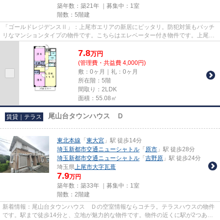
築年数：築21年 ｜募集中：
1室
階数：5階建
「ゴールドレジデンスⅡ」：上尾市エリアの新居にピッタリ。防犯対策もバッチ
リなマンションタイプの物件です。こちらはエレベーター付き物件です。上尾市
や上尾付近で、お客様のこだわ...
7.8
万
円
(管理費・共益費 4,000円)
敷：0ヶ月｜礼：0ヶ月
所在階：5階
間取り：2LDK
面積：55.08㎡
尾山台タウンハウス Ｄ
賃貸｜テラス
東北本線
「
東大宮
」駅 徒歩14分
埼玉新都市交通ニューシャトル
「
原市
」駅 徒歩28分
埼玉新都市交通ニューシャトル
「
吉野原
」駅 徒歩24分
埼玉県
上尾市
大字瓦葺
7.9
万円
築年数：築33年 ｜募集中：
1室
階数：2階建
新着情報：尾山台タウンハウス Ｄの空室情報ならコチラ。テラスハウスの物件
です。駅まで徒歩14分と、立地が魅力的な物件です。物件の近くに駅が2つある