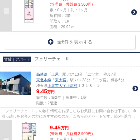
(管理費・共益費 3,500円)
敷：0ヶ月｜礼：1ヶ月
所在階：2階
間取り：1K
面積：29.92㎡
全6件を表示する
フェリーチェ Ⅱ
賃貸｜アパート
高崎線
「
上尾
」駅 バス13分 「二ツ宮」 停歩7分
東北本線
「
東大宮
」駅 バス28分 「二ッ宮」 停歩6分
埼玉県
上尾市
大字上尾村
１３１８－１
9.45
万円
築年数：築2年 ｜募集中：
1室
階数：2階建
「フェリーチェ Ⅱ」の物件情報をお探しならお気軽にお問い合わせ下さい。今
引っ越しをお考えの方におすすめなのが、こちらのアパートです。築5年以内と
築浅なので、内装も外観もキレ...
9.45
万
円
(管理費・共益費 2,900円)
敷：0ヶ月｜礼：1ヶ月