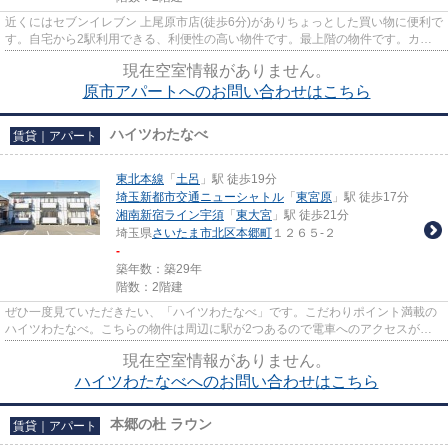
近くにはセブンイレブン 上尾原市店(徒歩6分)がありちょっとした買い物に便利で
す。自宅から2駅利用できる、利便性の高い物件です。最上階の物件です。カー
ド決済は、月々の家賃や初期...
現在空室情報がありません。
原市アパートへのお問い合わせはこちら
ハイツわたなべ
賃貸｜アパート
東北本線
「
土呂
」駅 徒歩19分
埼玉新都市交通ニューシャトル
「
東宮原
」駅 徒歩17分
湘南新宿ライン宇須
「
東大宮
」駅 徒歩21分
埼玉県
さいたま市北区
本郷町
１２６５-２
-
築年数：築29年
階数：2階建
ぜひ一度見ていただきたい、「ハイツわたなべ」です。こだわりポイント満載の
ハイツわたなべ。こちらの物件は周辺に駅が2つあるので電車へのアクセスが便
利な物件です。こちらの物件は...
現在空室情報がありません。
ハイツわたなべへのお問い合わせはこちら
本郷の杜 ラウン
賃貸｜アパート