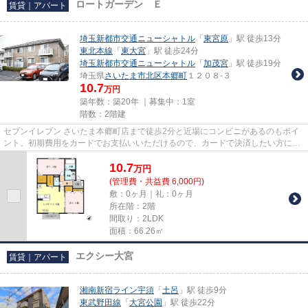
ロートガーデン Ｅ
賃貸｜アパート
埼玉新都市交通ニューシャトル
「
東宮原
」駅 徒歩13分
東北本線
「
東大宮
」駅 徒歩24分
埼玉新都市交通ニューシャトル
「
加茂宮
」駅 徒歩19分
埼玉県
さいたま市北区
本郷町
１２０８-３
10.7
万円
築年数：築20年 ｜募集中：
1室
階数：2階建
セブンイレブン さいたま本郷町店まで徒歩2分と近場にコンビニがあるのもポイ
ント。初期費用をカードでお支払いいただけるので、カードで決済したい方にも
おすすめです。こちらの物件...
10.7
万
円
(管理費・共益費 6,000円)
敷：0ヶ月｜礼：0ヶ月
所在階：2階
間取り：2LDK
面積：66.26㎡
エクシー大宮
賃貸｜アパート
湘南新宿ライン宇須
「
土呂
」駅 徒歩9分
東武野田線
「
大宮公園
」駅 徒歩22分