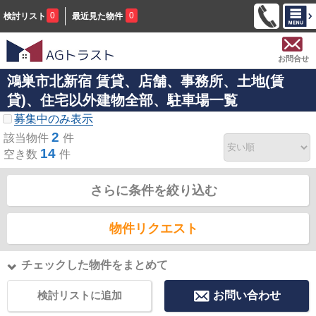
0
0
検討リスト
最近見た物件
お問合せ
鴻巣市北新宿 賃貸、店舗、事務所、土地(賃
貸)、住宅以外建物全部、駐車場一覧
募集中のみ表示
2
該当物件
件
14
空き数
件
さらに条件を絞り込む
物件リクエスト
チェックした物件をまとめて
検討リストに追加
お問い合わせ