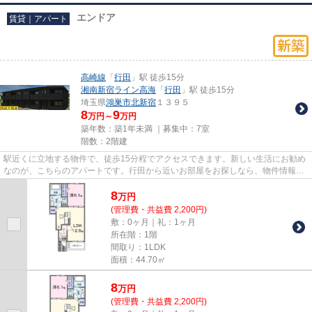
エンドア
賃貸｜アパート
高崎線
「
行田
」駅 徒歩15分
湘南新宿ライン高海
「
行田
」駅 徒歩15分
埼玉県
鴻巣市
北新宿
１３９５
8
9
万円～
万円
築年数：築1年未満 ｜募集中：
7室
階数：2階建
駅近くに立地する物件で、徒歩15分程でアクセスできます。新しい生活にお勧め
なのが、こちらのアパートです。行田から近いお部屋をお探しなら、物件情報を
豊富に扱う当社にお問い合わ...
8
万
円
(管理費・共益費 2,200円)
敷：0ヶ月｜礼：1ヶ月
所在階：1階
間取り：1LDK
面積：44.70㎡
8
万
円
(管理費・共益費 2,200円)