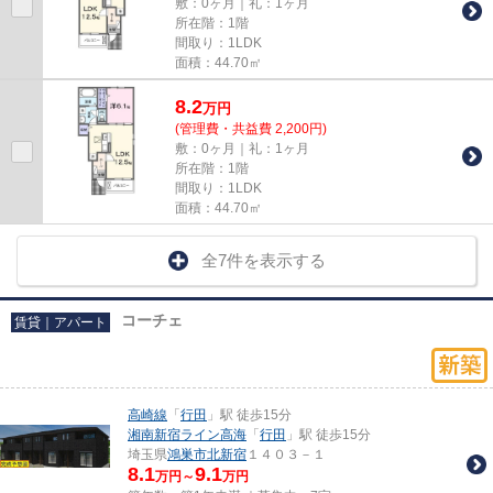
敷：0ヶ月｜礼：1ヶ月
所在階：1階
間取り：1LDK
面積：44.70㎡
8.2
万
円
(管理費・共益費 2,200円)
敷：0ヶ月｜礼：1ヶ月
所在階：1階
間取り：1LDK
面積：44.70㎡
全7件を表示する
コーチェ
賃貸｜アパート
高崎線
「
行田
」駅 徒歩15分
湘南新宿ライン高海
「
行田
」駅 徒歩15分
埼玉県
鴻巣市
北新宿
１４０３－１
8.1
9.1
万円～
万円