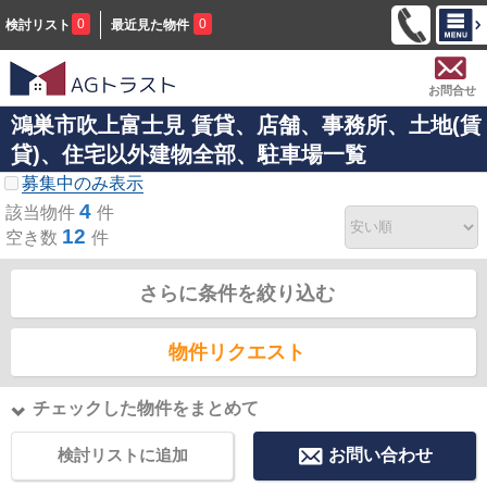
0
0
検討リスト
最近見た物件
お問合せ
鴻巣市吹上富士見 賃貸、店舗、事務所、土地(賃
貸)、住宅以外建物全部、駐車場一覧
募集中のみ表示
4
該当物件
件
12
空き数
件
さらに条件を絞り込む
物件リクエスト
チェックした物件をまとめて
検討リストに追加
お問い合わせ