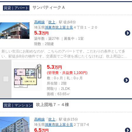
サンパティークＡ
賃貸｜アパート
高崎線
「
吹上
」駅 徒歩8分
埼玉県
鴻巣市
吹上富士見
４丁目１－２０
5.3
万円
築年数：築27年 ｜募集中：
1室
階数：2階建
新しい生活にお勧めなのが、こちらのアパートです。こだわりの条件として多
い、駅徒歩8分の物件です。交通面でご不便を感じたくなければ、吹上周辺に住
まいのお求めはいかがでしょうか...
5.3
万
円
(管理費・共益費 1,100円)
敷：0ヶ月｜礼：0ヶ月
所在階：2階
間取り：2LDK
面積：63.65㎡
吹上団地７－４棟
賃貸｜マンション
高崎線
「
吹上
」駅 徒歩15分
埼玉県
鴻巣市
吹上富士見
２丁目7-4
6.5
万円