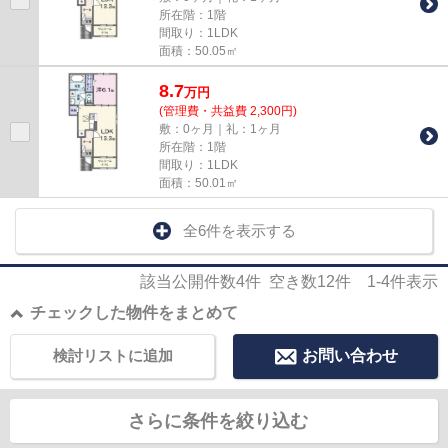
所在階：1階
間取り：1LDK
面積：50.05㎡
8.7
万
円
(管理費・共益費 2,300円)
敷：0ヶ月｜礼：1ヶ月
所在階：1階
間取り：1LDK
面積：50.01㎡
全6件を表示する
該当公開件数
4
件 空き数
12
件
1-4
件表示
チェックした物件をまとめて
検討リストに追加
お問い合わせ
さらに条件を絞り込む