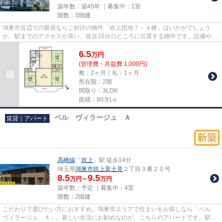
築年数：築45年 ｜募集中：
1室
階数：5階建
鴻巣市近辺での新居ならご好評の物件「吹上団地７－４棟」はいかがでしょう
か。駅までのアクセスが良い、徒歩15分のところに位置する物件です。設備や外
観が充実しているマンションで...
6.5
万
円
(管理費・共益費 1,000円)
敷：2ヶ月｜礼：1ヶ月
所在階：2階
間取り：3LDK
面積：80.91㎡
ベル ヴィラージュ Ａ
賃貸｜アパート
高崎線
「
吹上
」駅 徒歩14分
埼玉県
鴻巣市
吹上富士見
２丁目３番２０号
8.5
9.5
万円～
万円
築年数：予定 ｜募集中：
4室
階数：2階建
こだわりで選びたい方におすすめ。鴻巣市エリアで住まいをお探しなら「ベル
ヴィラージュ Ａ」。新しい生活にお勧めなのが、こちらのアパートです。駅ま