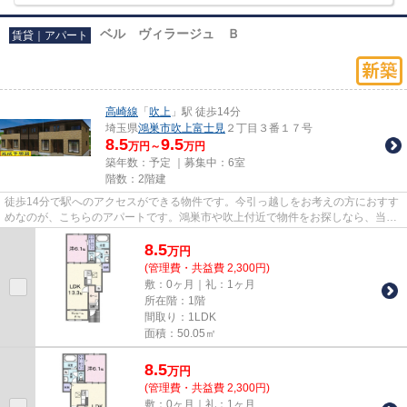
ベル ヴィラージュ Ｂ
賃貸｜アパート
高崎線
「
吹上
」駅 徒歩14分
埼玉県
鴻巣市
吹上富士見
２丁目３番１７号
8.5
9.5
万円～
万円
築年数：予定 ｜募集中：
6室
階数：2階建
徒歩14分で駅へのアクセスができる物件です。今引っ越しをお考えの方におすす
めなのが、こちらのアパートです。鴻巣市や吹上付近で物件をお探しなら、当社
にお任せください。当社では...
8.5
万
円
(管理費・共益費 2,300円)
敷：0ヶ月｜礼：1ヶ月
所在階：1階
間取り：1LDK
面積：50.05㎡
8.5
万
円
(管理費・共益費 2,300円)
敷：0ヶ月｜礼：1ヶ月