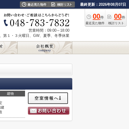
最終更新：2026年08月07日
00
00
件
件
最近見た物件
検討リスト
営業時間：09:00～18:00
、第１・３火曜日、GW、夏季、冬季休業
建物
空室情報へ
定
階建
造