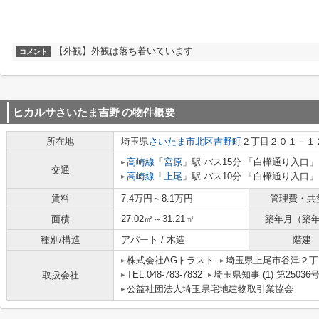
【外観】外観は落ち着いています
コメント
ヒカルサさいたま吉野
の物件概要
所在地
埼玉県
さいたま市北区
吉野町
２丁目２０１－１
高崎線
「
宮原
」駅 バス15分 「白樺通り入口」
交通
高崎線
「
上尾
」駅 バス10分 「白樺通り入口」
賃料
7.4万円～8.1万円
管理費・共
面積
27.02㎡～31.21㎡
築年月（築
種別/構造
アパート / 木造
階建
株式会社AGトラスト
埼玉県上尾市谷津２丁目
TEL:048-783-7832
埼玉県知事 (1) 第25036
取扱会社
公益社団法人埼玉県宅地建物取引業協会