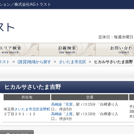
ション／株式会社AGトラスト
定休日：毎週水曜日
ラスト
>
(賃貸)地域から探す
>
さいたま市北区
>
ヒカルサさいたま吉野
ヒカルサさいたま吉野
所在地
交通
高崎線
「
宮原
」駅 バス15分 「白樺通り入
予
埼玉県
さいたま市北区
吉野町
口」 停歩5分
3
２丁目２０１－１２
高崎線
「
上尾
」駅 バス10分 「白樺通り入
木
口」 停歩5分