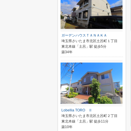
ガーデンハウスＴＡＮＡＫＡ
埼玉県さいたま市北区土呂町１丁目
東北本線「土呂」駅 徒歩5分
築34年
Lobellia TORO Ⅱ
埼玉県さいたま市北区土呂町２丁目
東北本線「土呂」駅 徒歩11分
築10年