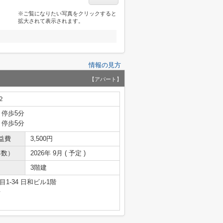
※ご覧になりたい写真をクリックすると
拡大されて表示されます。
情報の見方
【アパート】
２
 停歩5分
 停歩5分
益費
3,500円
年数）
2026年 9月 ( 予定 )
3階建
1-34 日和ビル1階
号