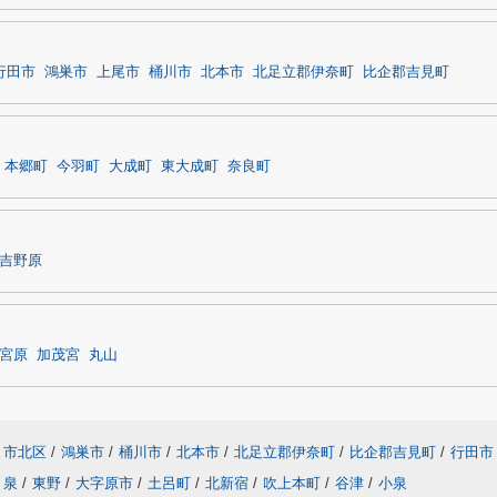
行田市
鴻巣市
上尾市
桶川市
北本市
北足立郡伊奈町
比企郡吉見町
本郷町
今羽町
大成町
東大成町
奈良町
吉野原
宮原
加茂宮
丸山
ま市北区
/
鴻巣市
/
桶川市
/
北本市
/
北足立郡伊奈町
/
比企郡吉見町
/
行田市
泉
/
東野
/
大字原市
/
土呂町
/
北新宿
/
吹上本町
/
谷津
/
小泉