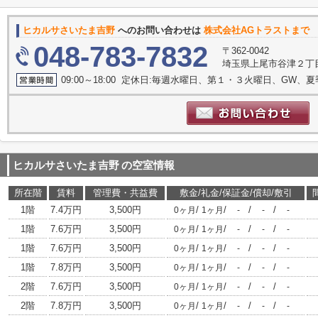
ヒカルサさいたま吉野
へのお問い合わせは
株式会社AGトラストまで
048-783-7832
〒362-0042
埼玉県上尾市谷津２丁目1
09:00～18:00 定休日:毎週水曜日、第１・３火曜日、GW、
ヒカルサさいたま吉野
の空室情報
所在階
賃料
管理費・共益費
敷金/礼金/保証金/償却/敷引
1階
7.4万円
3,500円
/
/
/
/
0ヶ月
1ヶ月
-
-
-
1階
7.6万円
3,500円
/
/
/
/
0ヶ月
1ヶ月
-
-
-
1階
7.6万円
3,500円
/
/
/
/
0ヶ月
1ヶ月
-
-
-
1階
7.8万円
3,500円
/
/
/
/
0ヶ月
1ヶ月
-
-
-
2階
7.6万円
3,500円
/
/
/
/
0ヶ月
1ヶ月
-
-
-
2階
7.8万円
3,500円
/
/
/
/
0ヶ月
1ヶ月
-
-
-