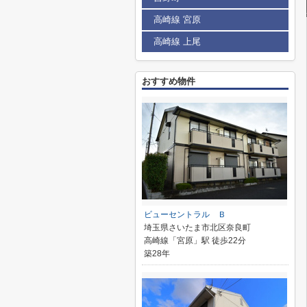
高崎線 宮原
高崎線 上尾
おすすめ物件
ビューセントラル Ｂ
埼玉県さいたま市北区奈良町
高崎線「宮原」駅 徒歩22分
築28年