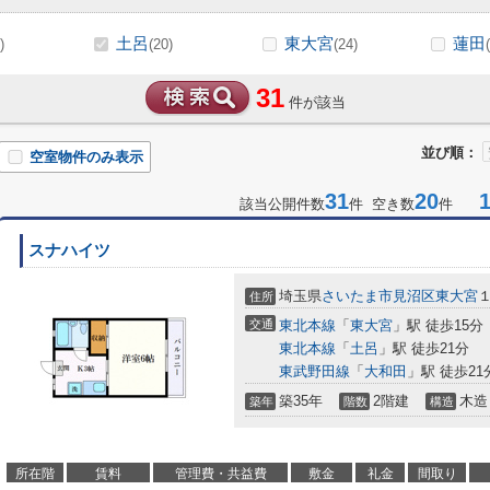
土呂
東大宮
蓮田
)
(20)
(24)
31
件が該当
並び順：
空室物件のみ表示
31
20
1-
該当公開件数
件 空き数
件
スナハイツ
埼玉県
さいたま市見沼区
東大宮
１
住所
交通
東北本線
「
東大宮
」駅 徒歩15分
東北本線
「
土呂
」駅 徒歩21分
東武野田線
「
大和田
」駅 徒歩21
築35年
2階建
木造
築年
階数
構造
所在階
賃料
管理費・共益費
敷金
礼金
間取り