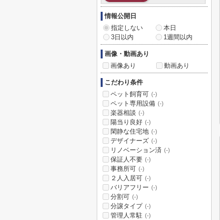
情報公開日
指定しない
本日
3日以内
1週間以内
画像・動画あり
画像あり
動画あり
こだわり条件
ペット飼育可
(-)
ペット専用設備
(-)
楽器相談
(-)
陽当り良好
(-)
閑静な住宅地
(-)
デザイナーズ
(-)
リノベーション済
(-)
保証人不要
(-)
事務所可
(-)
２人入居可
(-)
バリアフリー
(-)
分割可
(-)
分譲タイプ
(-)
管理人常駐
(-)