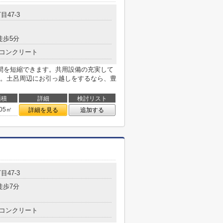
目47-3
徒歩5分
コンクリート
間を短縮できます。共用設備の充実して
。土呂周辺にお引っ越しをするなら、豊
面積
詳細
検討リスト
.05㎡
詳細を見る
追加する
目47-3
徒歩7分
コンクリート