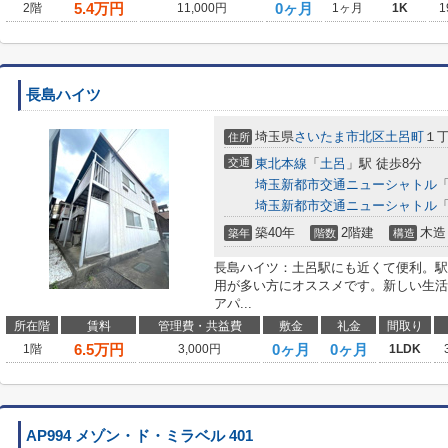
5.4
万円
0ヶ月
2階
11,000円
1ヶ月
1K
1
長島ハイツ
埼玉県
さいたま市北区
土呂町
１
住所
交通
東北本線
「
土呂
」駅 徒歩8分
埼玉新都市交通ニューシャトル
埼玉新都市交通ニューシャトル
築40年
2階建
木造
築年
階数
構造
長島ハイツ：土呂駅にも近くて便利。駅
用が多い方にオススメです。新しい生活
アパ...
所在階
賃料
管理費・共益費
敷金
礼金
間取り
6.5
万円
0ヶ月
0ヶ月
1階
3,000円
1LDK
AP994 メゾン・ド・ミラベル 401