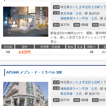
埼玉県
さいたま市北区
土呂町
１丁
住所
交通
東北本線
「
土呂
」駅 徒歩5分
湘南新宿ライン宇須
「
土呂
」駅 
築37年
4階建
鉄筋
築年
階数
構造
駅徒歩5分の物件なので、通勤・通学時
いる、楽しく生活できるマンションです
富な...
所在階
賃料
管理費・共益費
敷金
礼金
間取り
6.8
万円
4階
-
1R
16
AP1444 メゾン・ド・ミラベル 308
埼玉県
さいたま市北区
土呂町
１丁
住所
交通
湘南新宿ライン宇須
「
土呂
」駅 
東北本線
「
土呂
」駅 徒歩7分
築37年
4階建
鉄筋
築年
階数
構造