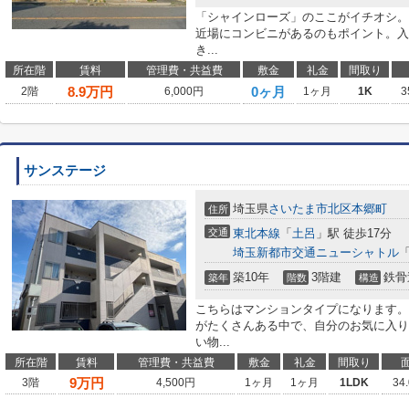
「シャインローズ」のここがイチオシ。
近場にコンビニがあるのもポイント。入
き...
所在階
賃料
管理費・共益費
敷金
礼金
間取り
8.9
万円
0ヶ月
2階
6,000円
1ヶ月
1K
3
サンステージ
埼玉県
さいたま市北区
本郷町
住所
交通
東北本線
「
土呂
」駅 徒歩17分
埼玉新都市交通ニューシャトル
築10年
3階建
鉄骨
築年
階数
構造
こちらはマンションタイプになります。
がたくさんある中で、自分のお気に入り
い物...
所在階
賃料
管理費・共益費
敷金
礼金
間取り
9
万円
3階
4,500円
1ヶ月
1ヶ月
1LDK
34