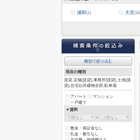
浦和
大宮
(1)
(16
種別で絞り込む
現在の種別
賃貸,店舗(賃貸),事務所(賃貸),土地(賃
貸),住宅以外建物全部,駐車場
アパート
マンション
一戸建て
▼賃料
～
敷金・保証金なし
礼金・敷引なし
共益費・管理費込み