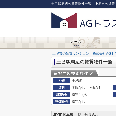
土呂駅周辺の賃貸物件一覧｜上尾市の賃貸
上尾市の賃貸マンション｜株式会社AGト
土呂駅周辺の賃貸物件一覧
沿線
土呂駅
賃料
下限なし～上限なし
駅徒歩
指定しない
設備条件
指定なし
JR東北本線
駅で絞り込む