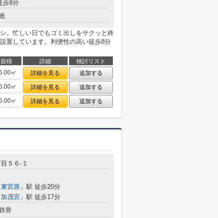
徒歩8分
造
シ。忙しい日でもゴミ出しをサクッと終
設置しています。利便性の高い徒歩8分
面積
詳細
検討リスト
5.00㎡
詳細を見る
追加する
5.00㎡
詳細を見る
追加する
5.00㎡
詳細を見る
追加する
目５６-１
「
東宮原
」駅 徒歩20分
「
加茂宮
」駅 徒歩17分
鉄骨