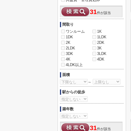
31
件が該当
間取り
ワンルーム
1K
1DK
1LDK
2K
2DK
2LDK
3K
3DK
3LDK
4K
4DK
4LDK以上
面積
～
駅からの徒歩
築年数
31
件が該当