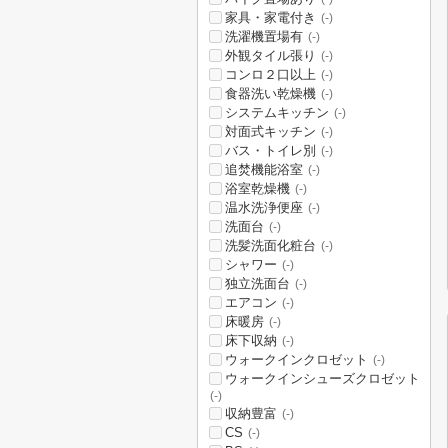
家具・家電付き
(-)
洗濯機置場有
(-)
外観タイル張り
(-)
コンロ２口以上
(-)
食器洗い乾燥機
(-)
システムキッチン
(-)
対面式キッチン
(-)
バス・トイレ別
(-)
追焚機能浴室
(-)
浴室乾燥機
(-)
温水洗浄便座
(-)
洗面台
(-)
洗髪洗面化粧台
(-)
シャワー
(-)
独立洗面台
(-)
エアコン
(-)
床暖房
(-)
床下収納
(-)
ウォークインクロゼット
(-)
ウォークインシューズクロゼット
(-)
収納豊富
(-)
CS
(-)