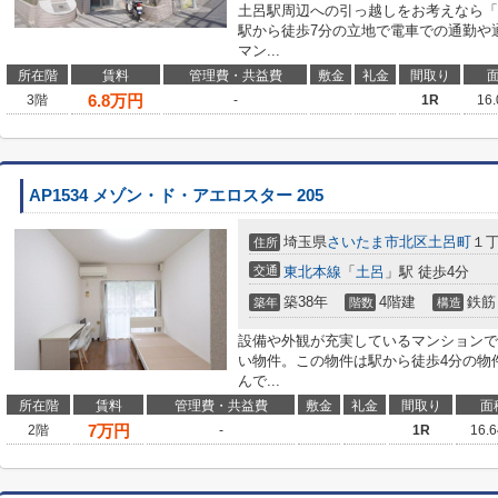
土呂駅周辺への引っ越しをお考えなら「AP
駅から徒歩7分の立地で電車での通勤や
マン...
所在階
賃料
管理費・共益費
敷金
礼金
間取り
6.8
万円
3階
-
1R
16
AP1534 メゾン・ド・アエロスター 205
埼玉県
さいたま市北区
土呂町
１丁
住所
交通
東北本線
「
土呂
」駅 徒歩4分
築38年
4階建
鉄筋
築年
階数
構造
設備や外観が充実しているマンションで
い物件。この物件は駅から徒歩4分の物
んで...
所在階
賃料
管理費・共益費
敷金
礼金
間取り
面
7
万円
2階
-
1R
16.