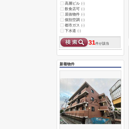
高層ビル
(-)
飲食店可
(-)
居抜物件
(-)
個別空調
(-)
都市ガス
(-)
下水道
(-)
31
件が該当
新着物件