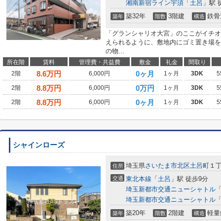
湘南新宿ライン宇須
「
土呂
」駅 
築32年
3階建
鉄骨
築年
階数
構造
「グランシャリオ大宮」のここがイチオ
えられるように、敷地内にゴミ置き場を
の物...
所在階
賃料
管理費・共益費
敷金
礼金
間取り
8.6
万円
0ヶ月
2階
6,000円
1ヶ月
3DK
5
8.8
万円
0万円
2階
6,000円
1ヶ月
3DK
5
8.8
万円
0ヶ月
2階
6,000円
1ヶ月
3DK
5
シャインローズ
埼玉県
さいたま市北区
土呂町
１丁
住所
交通
東北本線
「
土呂
」駅 徒歩9分
埼玉新都市交通ニューシャトル
埼玉新都市交通ニューシャトル
築20年
2階建
軽量
築年
階数
構造