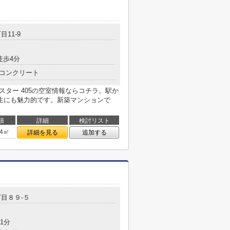
目11-9
徒歩4分
コンクリート
ロスター 405の空室情報ならコチラ。駅か
生にも魅力的です。新築マンションで
積
詳細
検討リスト
64㎡
詳細を見る
追加する
目８９-５
1分