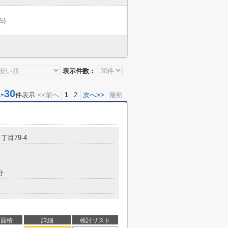
(5)
表示件数：
30
件表示
<<前へ
1
2
次へ>>
最初
丁目79-4
分
面積
詳細
検討リスト