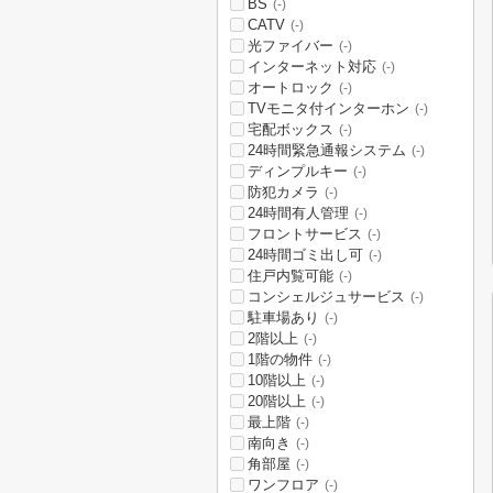
BS
(-)
CATV
(-)
光ファイバー
(-)
インターネット対応
(-)
オートロック
(-)
TVモニタ付インターホン
(-)
宅配ボックス
(-)
24時間緊急通報システム
(-)
ディンプルキー
(-)
防犯カメラ
(-)
24時間有人管理
(-)
フロントサービス
(-)
24時間ゴミ出し可
(-)
住戸内覧可能
(-)
コンシェルジュサービス
(-)
駐車場あり
(-)
2階以上
(-)
1階の物件
(-)
10階以上
(-)
20階以上
(-)
最上階
(-)
南向き
(-)
角部屋
(-)
ワンフロア
(-)