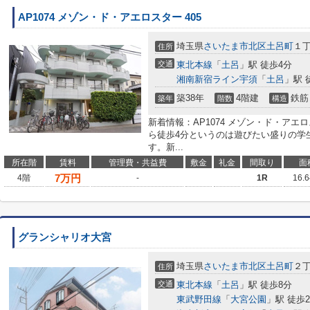
AP1074 メゾン・ド・アエロスター 405
埼玉県
さいたま市北区
土呂町
１丁
住所
交通
東北本線
「
土呂
」駅 徒歩4分
湘南新宿ライン宇須
「
土呂
」駅 
築38年
4階建
鉄筋
築年
階数
構造
新着情報：AP1074 メゾン・ド・アエ
ら徒歩4分というのは遊びたい盛りの学
す。新...
所在階
賃料
管理費・共益費
敷金
礼金
間取り
面
7
万円
4階
-
1R
16.
グランシャリオ大宮
埼玉県
さいたま市北区
土呂町
２丁
住所
交通
東北本線
「
土呂
」駅 徒歩8分
東武野田線
「
大宮公園
」駅 徒歩2