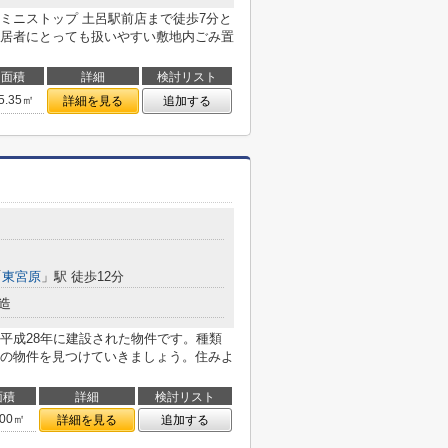
ミニストップ 土呂駅前店まで徒歩7分と
居者にとっても扱いやすい敷地内ごみ置
面積
詳細
検討リスト
5.35㎡
詳細を見る
追加する
「
東宮原
」駅 徒歩12分
造
平成28年に建設された物件です。種類
の物件を見つけていきましょう。住みよ
面積
詳細
検討リスト
.00㎡
詳細を見る
追加する