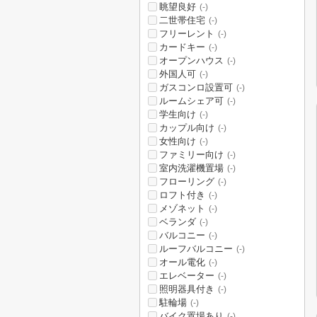
眺望良好
(-)
二世帯住宅
(-)
フリーレント
(-)
カードキー
(-)
オープンハウス
(-)
外国人可
(-)
ガスコンロ設置可
(-)
ルームシェア可
(-)
学生向け
(-)
カップル向け
(-)
女性向け
(-)
ファミリー向け
(-)
室内洗濯機置場
(-)
フローリング
(-)
ロフト付き
(-)
メゾネット
(-)
ベランダ
(-)
バルコニー
(-)
ルーフバルコニー
(-)
オール電化
(-)
エレベーター
(-)
照明器具付き
(-)
駐輪場
(-)
バイク置場あり
(-)