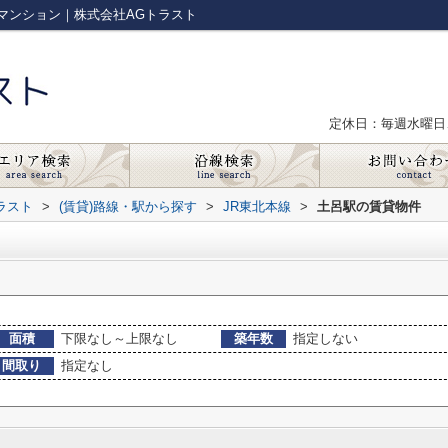
マンション｜株式会社AGトラスト
定休日：毎週水曜日
ラスト
>
(賃貸)路線・駅から探す
>
JR東北本線
>
土呂駅の賃貸物件
面積
下限なし～上限なし
築年数
指定しない
間取り
指定なし