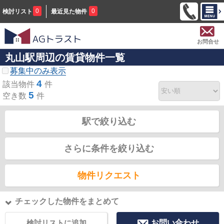
0
0
検討リスト
最近見た物件
お問合せ
丸山駅周辺の賃貸物件一覧
募集中のみ表示
4
該当物件
件
5
空き数
件
駅で絞り込む
さらに条件を絞り込む
物件リクエスト
チェックした物件をまとめて
検討リストに追加
お問い合わせ