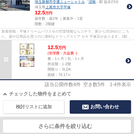
埼玉新都市交通ニューシャトル
「
沼南
」駅 徒歩23分
埼玉県
上尾市
大字平塚
12.5
万円
築年数：築2年 ｜募集中：
1室
階数：2階建
新着情報：平塚ドリームハウスⅢの空室情報ならコチラ。家から353mのところ
に、薬や日用品を買うのに便利なドラッグストア セキ 平塚店があります。2駅利
用可能な物件で目的地に応じて...
12.5
万
円
(管理費・共益費 -)
敷：1ヶ月｜礼：1ヶ月
所在階：1-2階
間取り：3LDK
面積：76.17㎡
該当公開件数
4
件 空き数
5
件
1-4
件表示
チェックした物件をまとめて
検討リストに追加
お問い合わせ
さらに条件を絞り込む