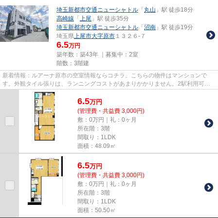
埼玉新都市交通ニューシャトル
「
丸山
」駅 徒歩18分
高崎線
「
上尾
」駅 徒歩35分
埼玉新都市交通ニューシャトル
「
沼南
」駅 徒歩19分
埼玉県
上尾市
大字原市
１３２６-７
6.5
万円
築年数：築43年 ｜募集中：
2室
階数：3階建
新着情報：ルアーナ原市の空室情報ならコチラ。こちらの物件はマンションで
す。外観タイル張りは、ランニングコストがあまりかかりません。2駅利用可能
な利便性の高い物件です。当社ス...
6.5
万
円
(管理費・共益費 3,000円)
敷：0万円｜礼：0ヶ月
所在階：3階
間取り：1LDK
面積：48.09㎡
6.5
万
円
(管理費・共益費 3,000円)
敷：0万円｜礼：0ヶ月
所在階：3階
間取り：1LDK
面積：50.50㎡