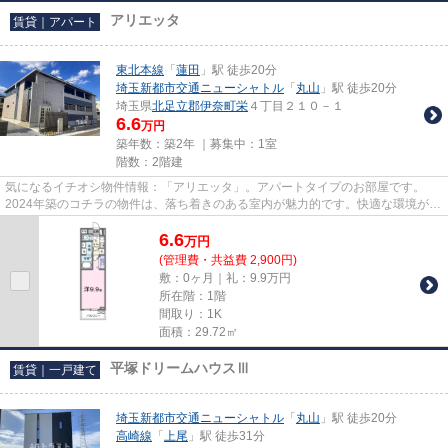
アリエッタ
賃貸｜アパート
東北本線
「
蓮田
」駅 徒歩20分
埼玉新都市交通ニューシャトル
「
丸山
」駅 徒歩20分
埼玉県
北足立郡伊奈町
栄
４丁目２１０－１
6.6
万円
築年数：築2年 ｜募集中：
1室
階数：2階建
気になるイチオシ物件情報：「アリエッタ」。アパートタイプのお部屋です。
2024年築のコチラの物件は、落ち着きのある室内が魅力的です。快適な環境があ
れば日々の生活も充実してきま...
6.6
万
円
(管理費・共益費 2,900円)
敷：0ヶ月｜礼：9.9万円
所在階：1階
間取り：1K
面積：29.72㎡
平塚ドリームハウスⅢ
賃貸｜一戸建て
埼玉新都市交通ニューシャトル
「
丸山
」駅 徒歩20分
高崎線
「
上尾
」駅 徒歩31分