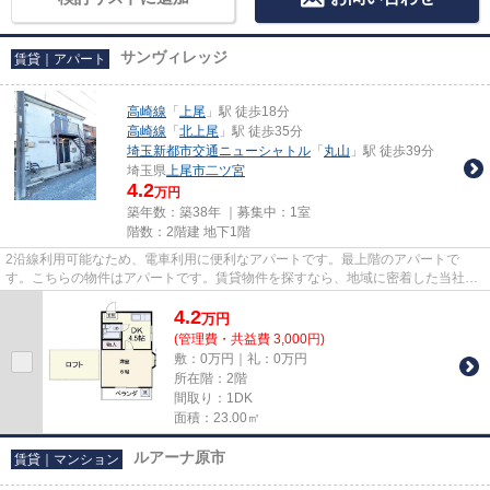
サンヴィレッジ
賃貸｜アパート
高崎線
「
上尾
」駅 徒歩18分
高崎線
「
北上尾
」駅 徒歩35分
埼玉新都市交通ニューシャトル
「
丸山
」駅 徒歩39分
埼玉県
上尾市
二ツ宮
4.2
万円
築年数：築38年 ｜募集中：
1室
階数：2階建 地下1階
2沿線利用可能なため、電車利用に便利なアパートです。最上階のアパートで
す。こちらの物件はアパートです。賃貸物件を探すなら、地域に密着した当社に
お任せ下さい。お客様のこだわり...
4.2
万
円
(管理費・共益費 3,000円)
敷：0万円｜礼：0万円
所在階：2階
間取り：1DK
面積：23.00㎡
ルアーナ原市
賃貸｜マンション