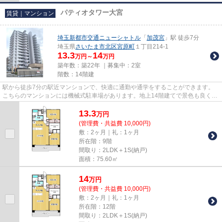
パティオタワー大宮
賃貸｜マンション
埼玉新都市交通ニューシャトル
「
加茂宮
」駅 徒歩7分
埼玉県
さいたま市北区
宮原町
１丁目214-1
13.3
14
万円～
万円
築年数：築22年 ｜募集中：
2室
階数：14階建
駅から徒歩7分の駅近マンションで、快適に通勤や通学をすることができます。
こちらのマンションには機械式駐車場があります。地上14階建てで景色も良く、
多数のお問い合わせをいただい...
13.3
万
円
(管理費・共益費 10,000円)
敷：2ヶ月｜礼：1ヶ月
所在階：9階
間取り：2LDK＋1S(納戸)
面積：75.60㎡
14
万
円
(管理費・共益費 10,000円)
敷：2ヶ月｜礼：1ヶ月
所在階：12階
間取り：2LDK＋1S(納戸)