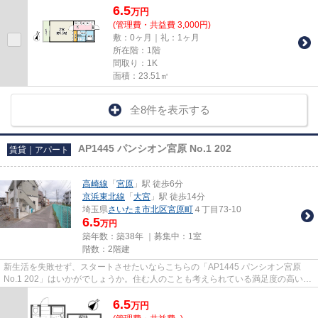
6.5
万
円
(管理費・共益費 3,000円)
敷：0ヶ月｜礼：1ヶ月
所在階：1階
間取り：1K
面積：23.51㎡
全8件を表示する
AP1445 パンシオン宮原 No.1 202
賃貸｜アパート
高崎線
「
宮原
」駅 徒歩6分
京浜東北線
「
大宮
」駅 徒歩14分
埼玉県
さいたま市北区
宮原町
４丁目73-10
6.5
万円
築年数：築38年 ｜募集中：
1室
階数：2階建
新生活を失敗せず、スタートさせたいならこちらの「AP1445 パンシオン宮原
No.1 202」はいかがでしょうか。住む人のことも考えられている満足度の高いア
パートです。こだわりの条件と...
6.5
万
円