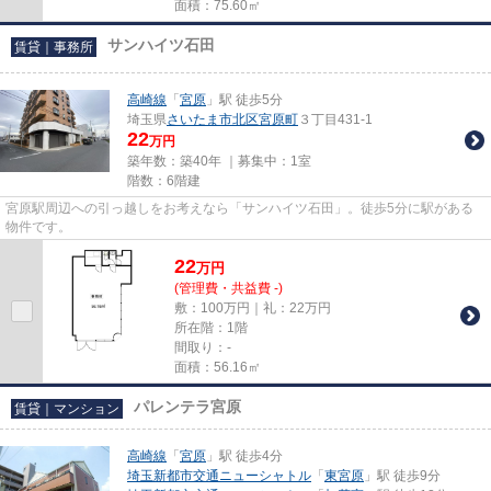
面積：75.60㎡
サンハイツ石田
賃貸｜事務所
高崎線
「
宮原
」駅 徒歩5分
埼玉県
さいたま市北区
宮原町
３丁目431-1
22
万円
築年数：築40年 ｜募集中：
1室
階数：6階建
宮原駅周辺への引っ越しをお考えなら「サンハイツ石田」。徒歩5分に駅がある
物件です。
22
万
円
(管理費・共益費 -)
敷：100万円｜礼：22万円
所在階：1階
間取り：-
面積：56.16㎡
パレンテラ宮原
賃貸｜マンション
高崎線
「
宮原
」駅 徒歩4分
埼玉新都市交通ニューシャトル
「
東宮原
」駅 徒歩9分