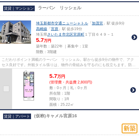
ラーバン リッシェル
賃貸｜マンション
埼玉新都市交通ニューシャトル
「
加茂宮
」駅 徒歩9分
高崎線
「
宮原
」駅 徒歩19分
埼玉県
さいたま市北区
宮原町
１丁目６４９－１
5.7
万円
築年数：築22年 ｜募集中：
1室
階数：3階建
こだわりポイント満載のラーバン リッシェル。駅から徒歩9分の物件で、アク
セス良好です。外観タイル張りは、物件の骨組みを守るのにも役立ちます。防犯
対策もバッチリなマンションタ...
5.7
万
円
(管理費・共益費 2,800円)
敷：0ヶ月｜礼：0ヶ月
所在階：1階
間取り：1R
面積：25.22㎡
(仮称)キャメル宮原16
賃貸｜アパート