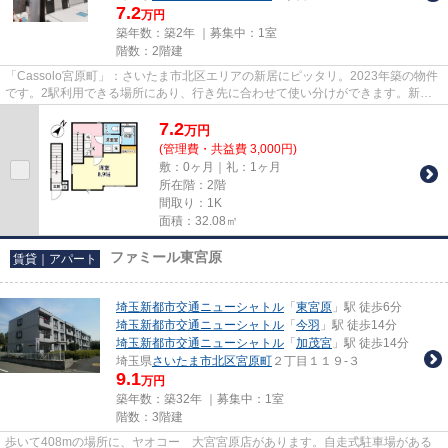
7.2
万円
築年数：築2年 ｜募集中：
1室
階数：2階建
「Cassolo宮原町」：さいたま市北区エリアの新居にピッタリ。2023年築の物件
です。2駅利用できる場所にあり、行き先に合わせて使い分けができます。新し
い生活のスタートにおすすめな...
7.2
万
円
(管理費・共益費 3,000円)
敷：0ヶ月｜礼：1ヶ月
所在階：2階
間取り：1K
面積：32.08㎡
ファミール東宮原
賃貸｜アパート
埼玉新都市交通ニューシャトル
「
東宮原
」駅 徒歩6分
埼玉新都市交通ニューシャトル
「
今羽
」駅 徒歩14分
埼玉新都市交通ニューシャトル
「
加茂宮
」駅 徒歩14分
埼玉県
さいたま市北区
宮原町
２丁目１１９-３
9.1
万円
築年数：築32年 ｜募集中：
1室
階数：3階建
歩いて408mの場所に、ヤオコー 大宮宮原店があります。自走式駐車場がある