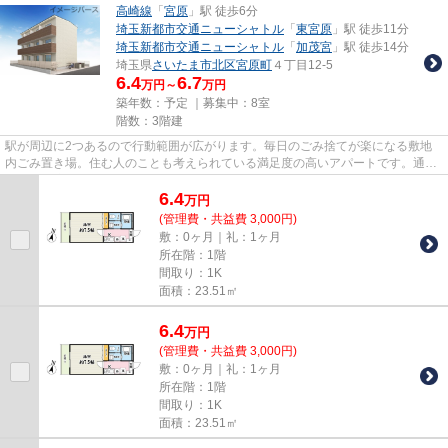
高崎線
「
宮原
」駅 徒歩6分
埼玉新都市交通ニューシャトル
「
東宮原
」駅 徒歩11分
埼玉新都市交通ニューシャトル
「
加茂宮
」駅 徒歩14分
埼玉県
さいたま市北区
宮原町
４丁目12-5
6.4
6.7
万円～
万円
築年数：予定 ｜募集中：
8室
階数：3階建
駅が周辺に2つあるので行動範囲が広がります。毎日のごみ捨てが楽になる敷地
内ごみ置き場。住む人のことも考えられている満足度の高いアパートです。通勤
通学に快適な、駅から徒歩6分...
6.4
万
円
(管理費・共益費 3,000円)
敷：0ヶ月｜礼：1ヶ月
所在階：1階
間取り：1K
面積：23.51㎡
6.4
万
円
(管理費・共益費 3,000円)
敷：0ヶ月｜礼：1ヶ月
所在階：1階
間取り：1K
面積：23.51㎡