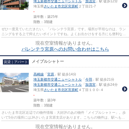
埼玉新都市交通ニューシャトル
「
加茂宮
」駅 徒歩12分
埼玉県
さいたま市北区
宮原町
２丁目21-7
-
築年数：築25年
階数：3階建
ぜひ一度見ていただきたい、「パレンテラ宮原」です。場所が平坦なのは、ラン
ニングをする上で抑えたいポイントですね。よくお出かけをする方にも便利な、
2駅利用可能なマンションです...
現在空室情報がありません。
パレンテラ宮原へのお問い合わせはこちら
メイプルシャトー
賃貸｜アパート
高崎線
「
宮原
」駅 徒歩14分
埼玉新都市交通ニューシャトル
「
今羽
」駅 徒歩21分
埼玉新都市交通ニューシャトル
「
加茂宮
」駅 徒歩24分
埼玉県
さいたま市北区
宮原町
４丁目１００-４
-
築年数：築3年
階数：3階建
さいたま市北区近辺での物件情報：大好評のあの物件「メイプルシャトー」。歩
いて5分の場所にはJAさいたま宮原支店があります。こちらの物件は、駅へも徒
歩13分と歩いてアクセスできま...
現在空室情報がありません。