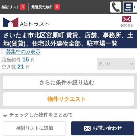
0
0
検討リスト
最近見た物件
お問合せ
さいたま市北区宮原町 賃貸、店舗、事務所、土
地(賃貸)、住宅以外建物全部、駐車場一覧
募集中のみ表示
15
該当物件
件
21
空き数
件
さらに条件を絞り込む
物件リクエスト
チェックした物件をまとめて
検討リストに追加
お問い合わせ