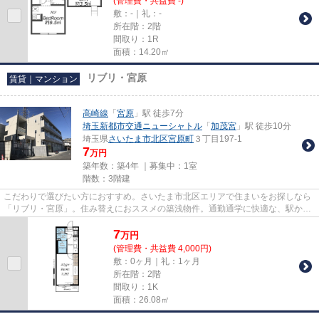
(管理費・共益費 -)
敷：-｜礼：-
所在階：2階
間取り：1R
面積：14.20㎡
リブリ・宮原
賃貸｜マンション
高崎線
「
宮原
」駅 徒歩7分
埼玉新都市交通ニューシャトル
「
加茂宮
」駅 徒歩10分
埼玉県
さいたま市北区
宮原町
３丁目197-1
7
万円
築年数：築4年 ｜募集中：
1室
階数：3階建
こだわりで選びたい方におすすめ。さいたま市北区エリアで住まいをお探しなら
「リブリ・宮原」。住み替えにおススメの築浅物件。通勤通学に快適な、駅から
徒歩7分の物件はいかがでしょ...
7
万
円
(管理費・共益費 4,000円)
敷：0ヶ月｜礼：1ヶ月
所在階：2階
間取り：1K
面積：26.08㎡