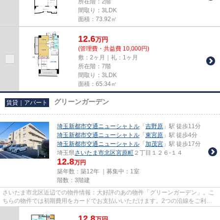
所在階：2階
間取り：3LDK
面積：73.92㎡
12.6
万
円
(管理費・共益費 10,000円)
敷：2ヶ月｜礼：1ヶ月
所在階：7階
間取り：3LDK
面積：65.34㎡
グリーンガーデン
賃貸｜アパート
埼玉新都市交通ニューシャトル
「
吉野原
」駅 徒歩11分
埼玉新都市交通ニューシャトル
「
東宮原
」駅 徒歩4分
埼玉新都市交通ニューシャトル
「
加茂宮
」駅 徒歩17分
埼玉県
さいたま市北区
宮原町
２丁目１２６-１４
12.8
万円
築年数：築12年 ｜募集中：
1室
階数：3階建
さいたま市北区近辺での物件情報：大好評のあの物件「グリーンガーデン」。こ
ちらの物件では初期費用をカードでお支払いいただけます。2つの沿線をご利用
可能で、電車でのお出かけがし...
12.8
万
円