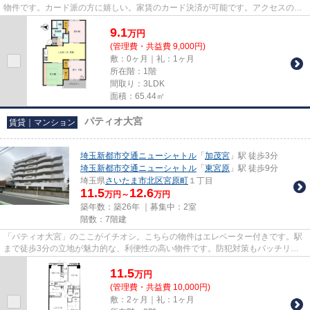
物件です。カード派の方に嬉しい。家賃のカード決済が可能です。アクセスの良
い徒歩6分の物件です。実際に物...
9.1
万
円
(管理費・共益費 9,000円)
敷：0ヶ月｜礼：1ヶ月
所在階：1階
間取り：3LDK
面積：65.44㎡
パティオ大宮
賃貸｜マンション
埼玉新都市交通ニューシャトル
「
加茂宮
」駅 徒歩3分
埼玉新都市交通ニューシャトル
「
東宮原
」駅 徒歩9分
埼玉県
さいたま市北区
宮原町
１丁目
11.5
12.6
万円～
万円
築年数：築26年 ｜募集中：
2室
階数：7階建
「パティオ大宮」のここがイチオシ。こちらの物件はエレベーター付きです。駅
まで徒歩3分の立地が魅力的な、利便性の高い物件です。防犯対策もバッチリな
マンションタイプの物件です。...
11.5
万
円
(管理費・共益費 10,000円)
敷：2ヶ月｜礼：1ヶ月