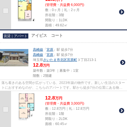
(管理費・共益費 6,000円)
敷：0ヶ月｜礼：2ヶ月
所在階：3階
間取り：1LDK
面積：49.62㎡
アイビス コート
賃貸｜アパート
高崎線
「
宮原
」駅 徒歩7分
高崎線
「
宮原
」駅 徒歩7分
埼玉県
さいたま市北区
宮原町
３丁目213-1
12.8
万円
築年数：築3年 ｜募集中：
1室
階数：2階建
落ち着きのある空間が広がっている、2023年築の物件です。新しい生活のスター
トにおすすめなのが、こちらのアパートです。駅から徒歩7分の位置にある物件
なので、アクセスも良好です。...
12.8
万
円
(管理費・共益費 3,000円)
敷：12.8万円｜礼：12.8万円
所在階：1階
間取り：2LDK
面積：60.45㎡