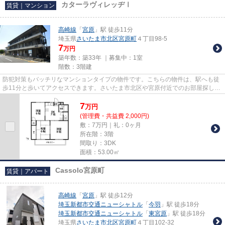
カターラヴィレッヂⅠ
賃貸｜マンション
高崎線
「
宮原
」駅 徒歩11分
埼玉県
さいたま市北区
宮原町
４丁目98-5
7
万円
築年数：築33年 ｜募集中：
1室
階数：3階建
防犯対策もバッチリなマンションタイプの物件です。こちらの物件は、駅へも徒
歩11分と歩いてアクセスできます。さいたま市北区や宮原付近でのお部屋探しは
当社にお任せください。お気...
7
万
円
(管理費・共益費 2,000円)
敷：7万円｜礼：0ヶ月
所在階：3階
間取り：3DK
面積：53.00㎡
Cassolo宮原町
賃貸｜アパート
高崎線
「
宮原
」駅 徒歩12分
埼玉新都市交通ニューシャトル
「
今羽
」駅 徒歩18分
埼玉新都市交通ニューシャトル
「
東宮原
」駅 徒歩18分
埼玉県
さいたま市北区
宮原町
４丁目102-32