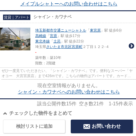
メイプルシャトーへのお問い合わせはこちら
シャイン・カワナベ
賃貸｜アパート
埼玉新都市交通ニューシャトル
「
東宮原
」駅 徒歩6分
高崎線
「
宮原
」駅 徒歩17分
東北本線
「
土呂
」駅 徒歩22分
埼玉県
さいたま市北区
宮原町
２丁目１２２-４
-
築年数：築10年
階数：2階建
ぜひ一度見ていただきたい、「シャイン・カワナベ」です。便利なスーパー「ヤ
オコー 大宮宮原店」まで426mです。こちらの物件はアパートです。カード決
済であれば、現金が手元になく...
現在空室情報がありません。
シャイン・カワナベへのお問い合わせはこちら
該当公開件数
15
件 空き数
21
件
1-15
件表示
チェックした物件をまとめて
検討リストに追加
お問い合わせ