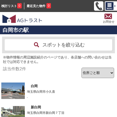
0
0
検討リスト
最近見た物件
お問合せ
白岡市の駅
スポットを絞り込む
※物件情報の周辺施設紹介のページであり、各店舗への問い合わせは当
社では対応できません。
該当件数
2
件
白岡
埼玉県白岡市小久喜
-
新白岡
埼玉県白岡市新白岡７丁目