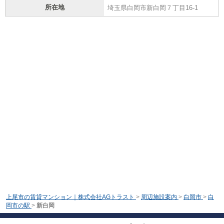
所在地
埼玉県白岡市新白岡７丁目16-1
上尾市の賃貸マンション｜株式会社AGトラスト
>
周辺施設案内
>
白岡市
>
白
岡市の駅
>
新白岡