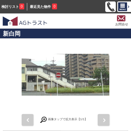
0
0
検討リスト
最近見た物件
お問合せ
新白岡
前
次
画像タップで拡大表示【
1
/1】