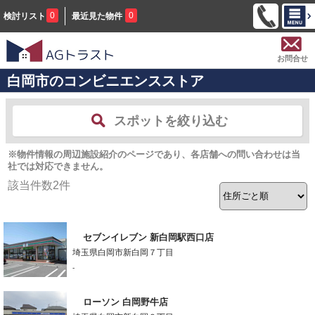
0
0
検討リスト
最近見た物件
お問合せ
白岡市のコンビニエンスストア
スポットを絞り込む
※物件情報の周辺施設紹介のページであり、各店舗への問い合わせは当
社では対応できません。
該当件数
2
件
セブンイレブン 新白岡駅西口店
埼玉県白岡市新白岡７丁目
-
ローソン 白岡野牛店