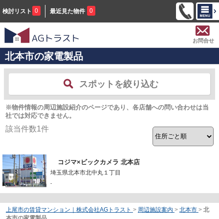
0
0
検討リスト
最近見た物件
お問合せ
北本市の家電製品
スポットを絞り込む
※物件情報の周辺施設紹介のページであり、各店舗への問い合わせは当
社では対応できません。
該当件数
1
件
コジマ×ビックカメラ 北本店
埼玉県北本市北中丸１丁目
-
上尾市の賃貸マンション｜株式会社AGトラスト
>
周辺施設案内
>
北本市
>
北
本市の家電製品