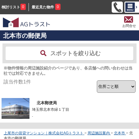
0
0
検討リスト
最近見た物件
お問合せ
北本市の郵便局
スポットを絞り込む
※物件情報の周辺施設紹介のページであり、各店舗への問い合わせは当
社では対応できません。
該当件数
1
件
北本郵便局
埼玉県北本市緑１丁目
-
上尾市の賃貸マンション｜株式会社AGトラスト
>
周辺施設案内
>
北本市
>
北
本市の郵便局