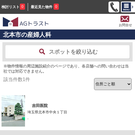
0
0
検討リスト
最近見た物件
お問合せ
北本市の産婦人科
スポットを絞り込む
※物件情報の周辺施設紹介のページであり、各店舗への問い合わせは当
社では対応できません。
該当件数
1
件
吉田医院
埼玉県北本市中央１丁目
-