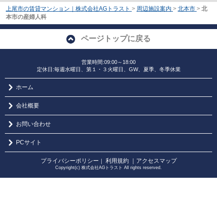
上尾市の賃貸マンション｜株式会社AGトラスト
>
周辺施設案内
>
北本市
>
北
本市の産婦人科
ページトップに戻る
営業時間:09:00～18:00
定休日:毎週水曜日、第１・３火曜日、GW、夏季、冬季休業
ホーム
会社概要
お問い合わせ
PCサイト
プライバシーポリシー
利用規約
｜アクセスマップ
｜
Copyright(c) 株式会社AGトラスト All rights reserved.