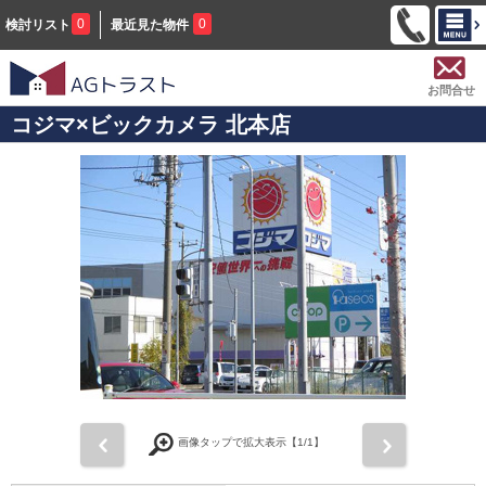
0
0
検討リスト
最近見た物件
お問合せ
コジマ×ビックカメラ 北本店
前
次
画像タップで拡大表示【
1
/1】