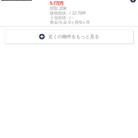
5.7万円
間取:
2DK
建物面積:
- / 12.70坪
土地面積:
- / -
敷金/礼金:
0ヶ月/0ヶ月
近くの物件をもっと見る