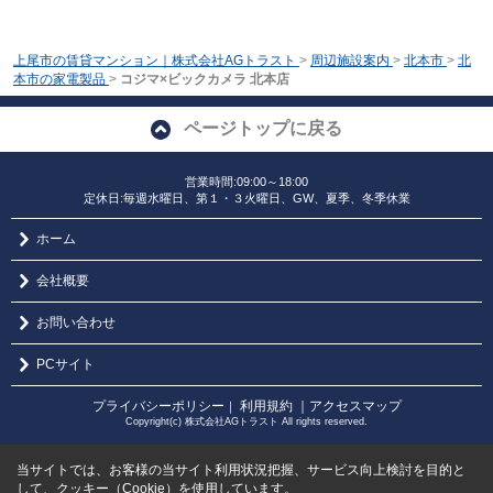
上尾市の賃貸マンション｜株式会社AGトラスト
>
周辺施設案内
>
北本市
>
北
本市の家電製品
>
コジマ×ビックカメラ 北本店
ページトップに戻る
営業時間:09:00～18:00
定休日:毎週水曜日、第１・３火曜日、GW、夏季、冬季休業
ホーム
会社概要
お問い合わせ
PCサイト
プライバシーポリシー
利用規約
｜アクセスマップ
｜
Copyright(c) 株式会社AGトラスト All rights reserved.
当サイトでは、お客様の当サイト利用状況把握、サービス向上検討を目的と
して、クッキー（Cookie）を使用しています。