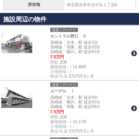
所在地
埼玉県北本市北中丸１丁目6
施設周辺の物件
賃貸｜アパート
セントラル野口 Ｄ
高崎線「北本」駅 徒歩3分
高崎線「鴻巣」駅 徒歩53分
高崎線「桶川」駅 徒歩62分
7.5万円
間取:
2DK
建物面積:
- / 14.48坪
土地面積:
- / -
敷金/礼金:
0万円/0.5ヶ月
賃貸｜アパート
エーデル Ⅰ
高崎線「北本」駅 徒歩9分
高崎線「桶川」駅 徒歩62分
高崎線「鴻巣」駅 徒歩58分
7.5万円
間取:
2DK
建物面積:
- / 16.17坪
土地面積:
- / -
敷金/礼金:
0万円/0.5ヶ月