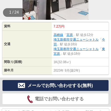
1 / 24
賃料
7.2万円
高崎線
「
宮原
」駅 徒歩12分
埼玉新都市交通ニューシャトル
「
今
交通
羽
」駅 徒歩18分
埼玉新都市交通ニューシャトル
「
東
宮原
」駅 徒歩18分
間取り(面積)
1K(32.08㎡)
築年月
2023年 9月(築2年)
メールでお問い合わせする(無料)
電話でお問い合わせする