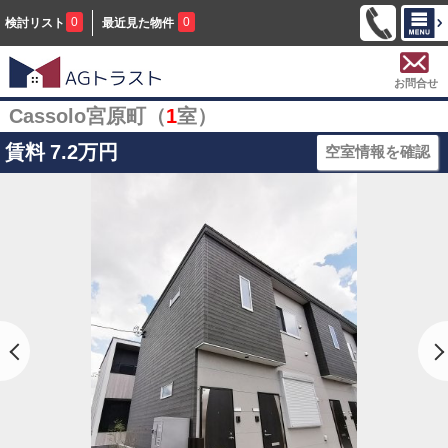
0
0
検討リスト
最近見た物件
お問合せ
Cassolo宮原町（
1
室）
賃料
7.2万円
空室情報を確認