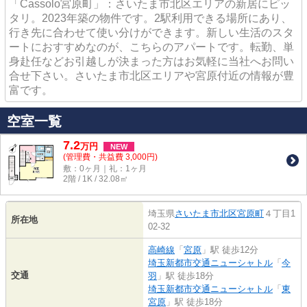
「Cassolo宮原町」：さいたま市北区エリアの新居にピッ
タリ。2023年築の物件です。2駅利用できる場所にあり、
行き先に合わせて使い分けができます。新しい生活のスタ
ートにおすすめなのが、こちらのアパートです。転勤、単
身赴任などお引越しが決まった方はお気軽に当社へお問い
合せ下さい。さいたま市北区エリアや宮原付近の情報が豊
富です。
空室一覧
7.2
万
円
NEW
(管理費・共益費 3,000円)
敷：0ヶ月｜礼：1ヶ月
2階 / 1K / 32.08㎡
埼玉県
さいたま市北区
宮原町
４丁目1
所在地
02-32
高崎線
「
宮原
」駅 徒歩12分
埼玉新都市交通ニューシャトル
「
今
交通
羽
」駅 徒歩18分
埼玉新都市交通ニューシャトル
「
東
宮原
」駅 徒歩18分