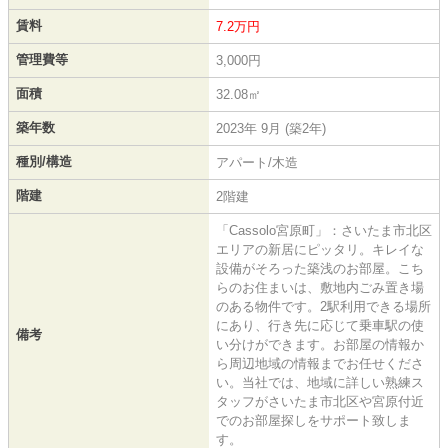
賃料
7.2万円
管理費等
3,000円
面積
32.08㎡
築年数
2023年 9月 (築2年)
種別/構造
アパート/木造
階建
2階建
「Cassolo宮原町」：さいたま市北区
エリアの新居にピッタリ。キレイな
設備がそろった築浅のお部屋。こち
らのお住まいは、敷地内ごみ置き場
のある物件です。2駅利用できる場所
にあり、行き先に応じて乗車駅の使
備考
い分けができます。お部屋の情報か
ら周辺地域の情報までお任せくださ
い。当社では、地域に詳しい熟練ス
タッフがさいたま市北区や宮原付近
でのお部屋探しをサポート致しま
す。