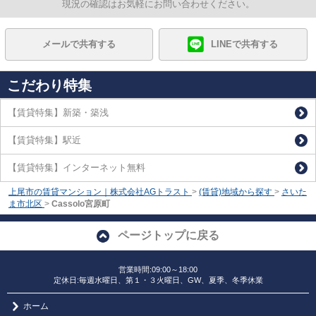
現況の確認はお気軽にお問い合わせください。
メールで共有する
LINEで共有する
こだわり特集
【賃貸特集】新築・築浅
【賃貸特集】駅近
【賃貸特集】インターネット無料
上尾市の賃貸マンション｜株式会社AGトラスト
>
(賃貸)地域から探す
>
さいた
ま市北区
>
Cassolo宮原町
ページトップに戻る
営業時間:09:00～18:00
定休日:毎週水曜日、第１・３火曜日、GW、夏季、冬季休業
ホーム