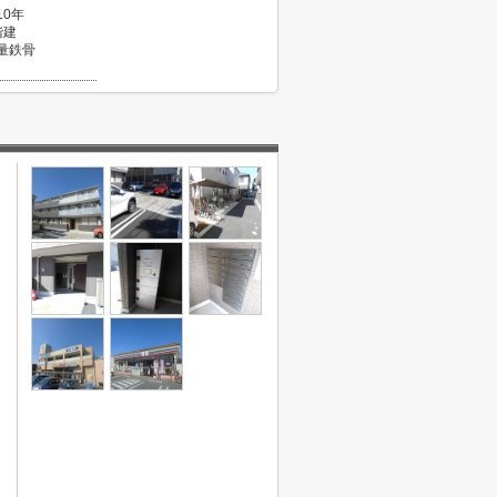
10年
階建
量鉄骨