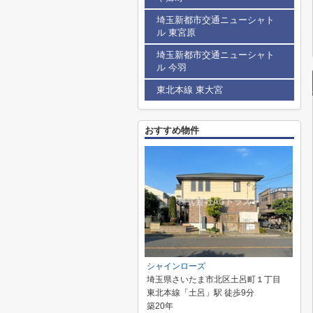
埼玉新都市交通ニューシャト
ル 東宮原
埼玉新都市交通ニューシャト
ル 今羽
東北本線 東大宮
おすすめ物件
シャインローズ
埼玉県さいたま市北区土呂町１丁目
東北本線「土呂」駅 徒歩9分
築20年