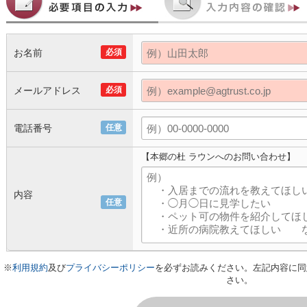
お名前
必須
メールアドレス
必須
電話番号
任意
【本郷の杜 ラウンへのお問い合わせ】
内容
任意
※
利用規約
及び
プライバシーポリシー
を必ずお読みください。左記内容に同
さい。