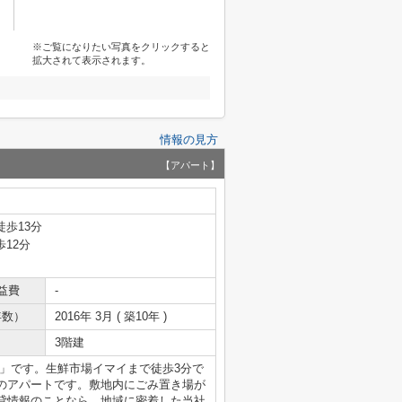
※ご覧になりたい写真をクリックすると
拡大されて表示されます。
情報の見方
【アパート】
徒歩13分
歩12分
益費
-
年数）
2016年 3月 ( 築10年 )
3階建
」です。生鮮市場イマイまで徒歩3分で
のアパートです。敷地内にごみ置き場が
貸情報のことなら、地域に密着した当社