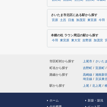
さいたま市北区にある駅から探す
宮原
土呂
日進
加茂宮
東宮原
今羽
本郷の杜 ラウン周辺の駅から探す
今羽
東宮原
東大宮
吉野原
加茂宮
市区町村から探す
上尾市
/
さいた
町名から探す
吉野町
/
宮原町
/
路線から探す
高崎線
/
湘南新
埼京線
/
京浜東
駅から探す
上尾
/
北上尾
/
ホーム
新築・築浅
会社概要
ペット可