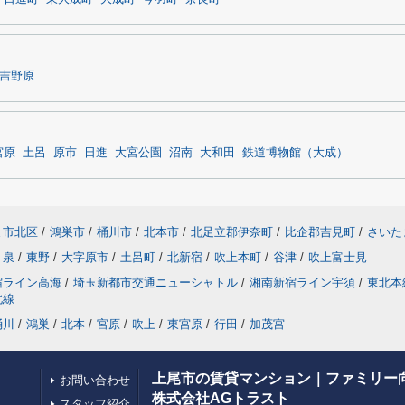
吉野原
宮原
土呂
原市
日進
大宮公園
沼南
大和田
鉄道博物館（大成）
ま市北区
/
鴻巣市
/
桶川市
/
北本市
/
北足立郡伊奈町
/
比企郡吉見町
/
さいた
泉
/
東野
/
大字原市
/
土呂町
/
北新宿
/
吹上本町
/
谷津
/
吹上富士見
宿ライン高海
/
埼玉新都市交通ニューシャトル
/
湘南新宿ライン宇須
/
東北本
北線
桶川
/
鴻巣
/
北本
/
宮原
/
吹上
/
東宮原
/
行田
/
加茂宮
上尾市の賃貸マンション｜ファミリー
お問い合わせ
株式会社AGトラスト
スタッフ紹介