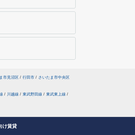
ま市見沼区
/
行田市
/
さいたま市中央区
線
/
川越線
/
東武野田線
/
東武東上線
/
向け賃貸