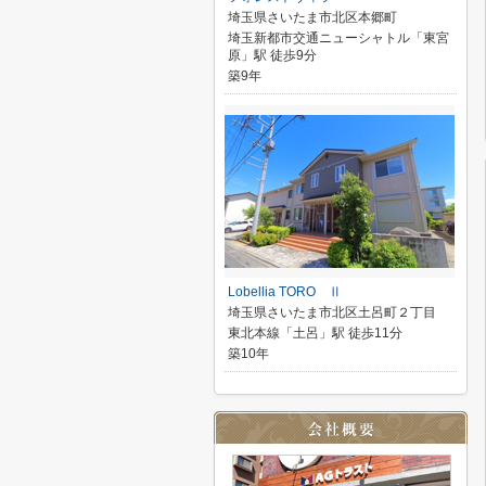
埼玉県さいたま市北区本郷町
埼玉新都市交通ニューシャトル「東宮
原」駅 徒歩9分
築9年
Lobellia TORO Ⅱ
埼玉県さいたま市北区土呂町２丁目
東北本線「土呂」駅 徒歩11分
築10年