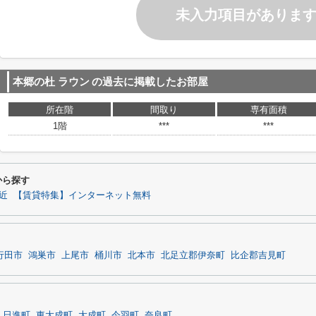
未入力項目がありま
本郷の杜 ラウン
の過去に掲載したお部屋
所在階
間取り
専有面積
1階
***
***
から探す
近
【賃貸特集】インターネット無料
行田市
鴻巣市
上尾市
桶川市
北本市
北足立郡伊奈町
比企郡吉見町
日進町
東大成町
大成町
今羽町
奈良町