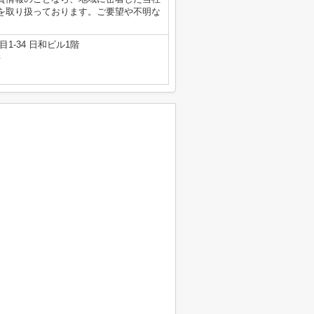
を取り扱っております。ご要望や不明な
。
1-34 日和ビル1階
号