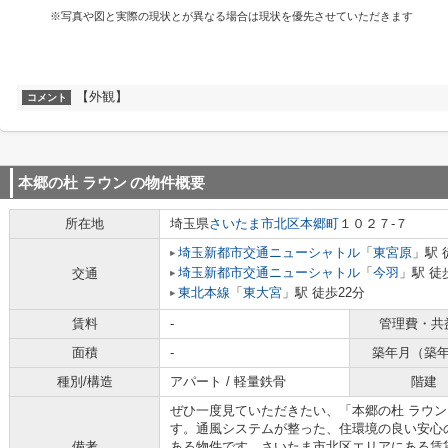
※写真や図と実際の現状とが異なる場合は現状を優先させていただきます
【外観】
コメント
本郷の杜 ラウン
の物件概要
所在地
埼玉県
さいたま市北区
本郷町
１０２７-７
埼玉新都市交通ニューシャトル
「
東宮原
」駅 
埼玉新都市交通ニューシャトル
「
今羽
」駅 徒
交通
東北本線
「
東大宮
」駅 徒歩22分
賃料
-
管理費・共
面積
-
築年月（築
種別/構造
アパート / 軽量鉄骨
階建
ぜひ一度見ていただきたい、「本郷の杜 ラウン
す。通風システムが整った、住環境の良い安心
備考
ある物件です。さいたま市北区エリアにある賃