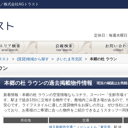
／株式会社AGトラスト
定休日：毎週水曜日
ラスト
>
(賃貸)地域から探す
>
さいたま市北区
>
本郷の杜 ラウン
ウン
本郷の杜 ラウン
の過去掲載物件情報
現況の確認はお気軽
新着情報：本郷の杜 ラウンの空室情報ならコチラ。スーパー「生鮮市場イ
す。駅まで徒歩13分に立地する物件です。敷地内ごみ置き場があるので、
安心です。ライフスタイルに適した賃貸物件をお探しの方は、ぜひ当社に
っており、お客様のご希望に合った物件をご紹介できるようスタッフ一同
所在地
交通
埼玉新都市交通ニューシャトル
「
東宮原
」駅 徒