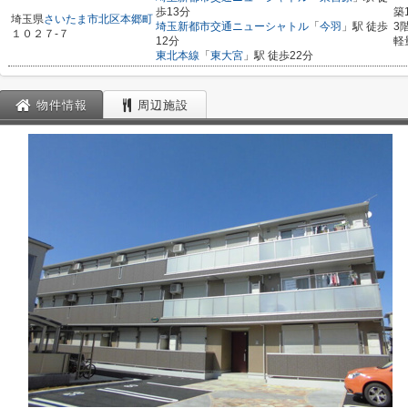
歩13分
築
埼玉県
さいたま市北区
本郷町
埼玉新都市交通ニューシャトル
「
今羽
」駅 徒歩
3
１０２７-７
12分
軽
東北本線
「
東大宮
」駅 徒歩22分
物件情報
周辺施設