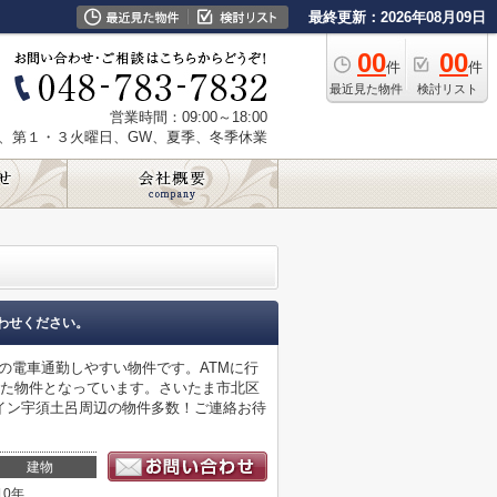
最終更新：2026年08月09日
00
00
件
件
最近見た物件
検討リスト
営業時間：09:00～18:00
、第１・３火曜日、GW、夏季、冬季休業
わせください。
の電車通勤しやすい物件です。ATMに行
した物件となっています。さいたま市北区
イン宇須土呂周辺の物件多数！ご連絡お待
建物
10年