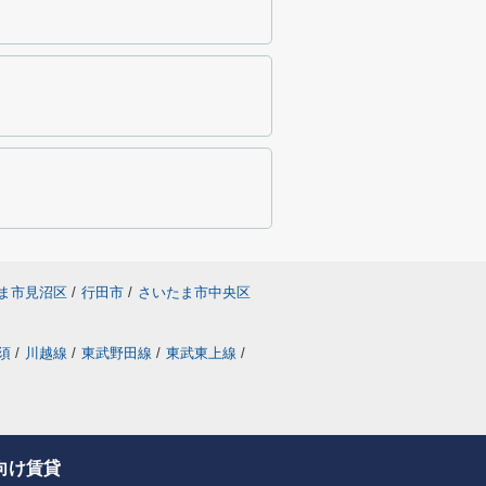
ま市見沼区
/
行田市
/
さいたま市中央区
須
/
川越線
/
東武野田線
/
東武東上線
/
向け賃貸