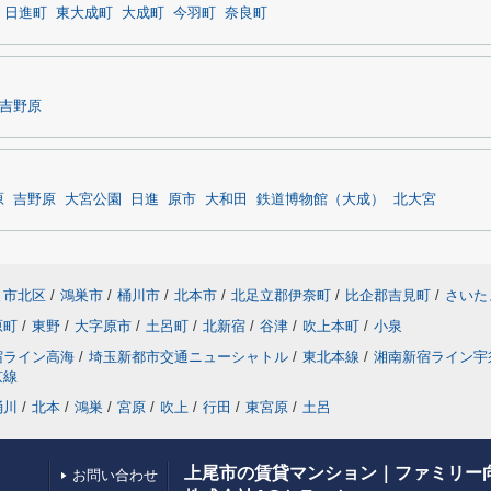
日進町
東大成町
大成町
今羽町
奈良町
吉野原
原
吉野原
大宮公園
日進
原市
大和田
鉄道博物館（大成）
北大宮
ま市北区
/
鴻巣市
/
桶川市
/
北本市
/
北足立郡伊奈町
/
比企郡吉見町
/
さいた
原町
/
東野
/
大字原市
/
土呂町
/
北新宿
/
谷津
/
吹上本町
/
小泉
宿ライン高海
/
埼玉新都市交通ニューシャトル
/
東北本線
/
湘南新宿ライン宇
京線
桶川
/
北本
/
鴻巣
/
宮原
/
吹上
/
行田
/
東宮原
/
土呂
上尾市の賃貸マンション｜ファミリー
お問い合わせ