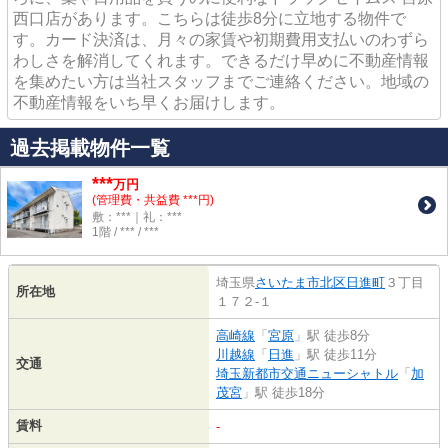
西口店があります。こちらは徒歩8分に立地する物件で
す。カード決済は、月々の家賃や初期費用支払いのわずら
わしさを解消してくれます。できるだけ早めに不動産情報
を集めたい方は当社スタッフまでご連絡ください。地域の
不動産情報をいち早くお届けします。
過去掲載物件一覧
***
万円
(管理費・共益費 ***円)
敷：***｜礼：***
1階 / *** / ***
埼玉県
さいたま市北区
日進町
３丁目
所在地
１７２-１
高崎線
「
宮原
」駅 徒歩8分
川越線
「
日進
」駅 徒歩11分
交通
埼玉新都市交通ニューシャトル
「
加
茂宮
」駅 徒歩18分
賃料
-