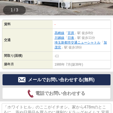
1 / 3
賃料
-
高崎線
「
宮原
」駅 徒歩8分
川越線
「
日進
」駅 徒歩11分
交通
埼玉新都市交通ニューシャトル
「
加
茂宮
」駅 徒歩18分
間取り(面積)
-(-)
築年月
1988年 7月(築38年)
メールでお問い合わせする(無料)
電話でお問い合わせする
「ホワイトヒル」のここがイチオシ。家から478mのとこ
ろに、薬や日用品を買うのに便利なドラッグセイムス 宮原