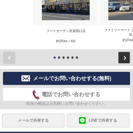
ファミリーマート 
フードガーデン宮原西口店
目
約374
約253m／4分
前
メールでお問い合わせする(無料)
電話でお問い合わせする
現況の確認はお気軽にお問い合わせください。
メールで共有する
LINEで共有する