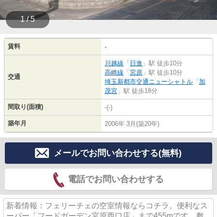
1 / 5
賃料
-
川越線
「
日進
」駅 徒歩10分
高崎線
「
宮原
」駅 徒歩10分
交通
埼玉新都市交通ニューシャトル
「
加
茂宮
」駅 徒歩18分
間取り(面積)
-(-)
築年月
2006年 3月(築20年)
メールでお問い合わせする(無料)
電話でお問い合わせする
新着情報：フェリーチェの空室情報ならコチラ。便利なス
ーパー「フードガーデン宮原西口店」まで455mです。敷