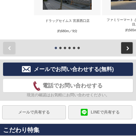
ファミリーマート 
ドラッグセイムス 宮原西口店
目
約565
約680m／9分
前
メールでお問い合わせする(無料)
電話でお問い合わせする
現況の確認はお気軽にお問い合わせください。
メールで共有する
LINEで共有する
こだわり特集