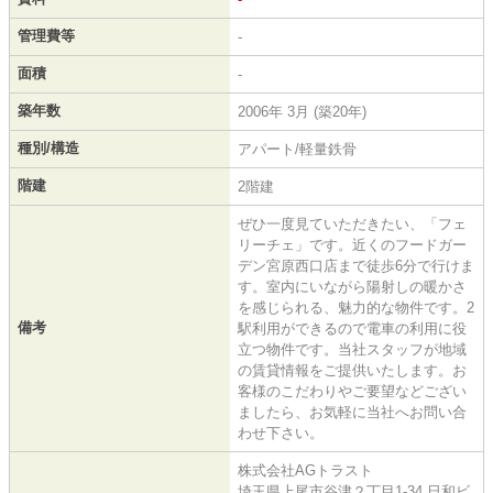
管理費等
-
面積
-
築年数
2006年 3月 (築20年)
種別/構造
アパート/軽量鉄骨
階建
2階建
ぜひ一度見ていただきたい、「フェ
リーチェ」です。近くのフードガー
デン宮原西口店まで徒歩6分で行けま
す。室内にいながら陽射しの暖かさ
を感じられる、魅力的な物件です。2
備考
駅利用ができるので電車の利用に役
立つ物件です。当社スタッフが地域
の賃貸情報をご提供いたします。お
客様のこだわりやご要望などござい
ましたら、お気軽に当社へお問い合
わせ下さい。
株式会社AGトラスト
埼玉県上尾市谷津２丁目1-34 日和ビ