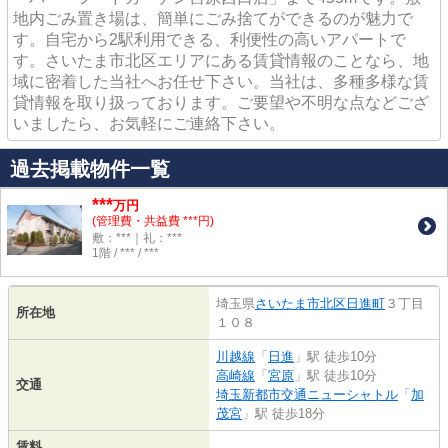
地内ごみ置き場は、簡単にごみ捨てができるのが魅力で
す。自宅から2駅利用できる、利便性の高いアパートで
す。さいたま市北区エリアにある賃貸情報のことなら、地
域に密着した当社へお任せ下さい。当社は、多種多様な賃
貸情報を取り扱っております。ご要望や不明な点などござ
いましたら、お気軽にご連絡下さい。
過去掲載物件一覧
***
万円
(管理費・共益費 ***円)
敷：***｜礼：***
1階 / *** / ***
埼玉県
さいたま市北区
日進町
３丁目
所在地
１０８
川越線
「
日進
」駅 徒歩10分
高崎線
「
宮原
」駅 徒歩10分
交通
埼玉新都市交通ニューシャトル
「
加
茂宮
」駅 徒歩18分
賃料
-