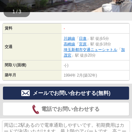
1 / 3
賃料
-
川越線
「
日進
」駅 徒歩5分
高崎線
「
宮原
」駅 徒歩18分
交通
埼玉新都市交通ニューシャトル
「
加
茂宮
」駅 徒歩20分
間取り(面積)
-(-)
築年月
1994年 2月(築32年)
メールでお問い合わせする(無料)
電話でお問い合わせする
周辺に2駅あるので電車通勤しやすいです。初期費用はカ
ードで決済いただけます。最上階のアパートです。高ニー