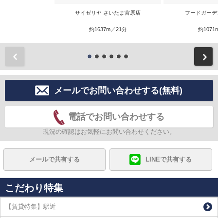
サイゼリヤ さいたま宮原店
フードガーデ
約1637m／21分
約1071
前
メールでお問い合わせする(無料)
電話でお問い合わせする
現況の確認はお気軽にお問い合わせください。
メールで共有する
LINEで共有する
こだわり特集
【賃貸特集】駅近