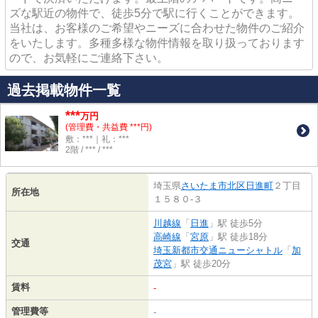
ズな駅近の物件で、徒歩5分で駅に行くことができます。
当社は、お客様のご希望やニーズに合わせた物件のご紹介
をいたします。多種多様な物件情報を取り扱っております
ので、お気軽にご連絡下さい。
過去掲載物件一覧
***
万円
(管理費・共益費 ***円)
敷：***｜礼：***
2階 / *** / ***
埼玉県
さいたま市北区
日進町
２丁目
所在地
１５８０-３
川越線
「
日進
」駅 徒歩5分
高崎線
「
宮原
」駅 徒歩18分
交通
埼玉新都市交通ニューシャトル
「
加
茂宮
」駅 徒歩20分
賃料
-
管理費等
-