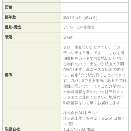
面積
-
築年数
1994年 2月 (築32年)
種別/構造
アパート/軽量鉄骨
階建
3階建
ぜひ一度見ていただきたい、「ガー
デンシティ日進」です。こちらは初
期費用をカードでお支払いいただけ
る物件なので、支払い手続きの手間
が省けます。高ニーズな駅近の物件
備考
で、徒歩5分で駅に行くことができま
す。2駅利用できる場所にあるので利
便性が高いです。できるだけ早めに
不動産情報を集めたい方は当社スタ
ッフまでご連絡ください。地域の不
動産情報をいち早くお届けします。
株式会社AGトラスト
埼玉県上尾市谷津２丁目1-34 日和ビ
ル1階
取扱会社
TEL:048-783-7832