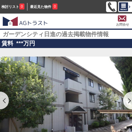
0
0
検討リスト
最近見た物件
お問合せ
ガーデンシティ日進の過去掲載物件情報
賃料
***
万円