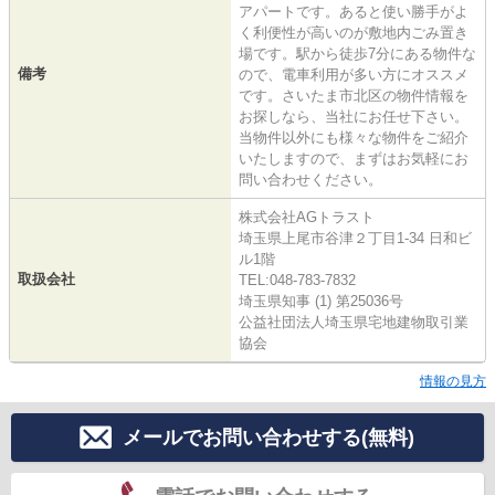
アパートです。あると使い勝手がよ
く利便性が高いのが敷地内ごみ置き
場です。駅から徒歩7分にある物件な
備考
ので、電車利用が多い方にオススメ
です。さいたま市北区の物件情報を
お探しなら、当社にお任せ下さい。
当物件以外にも様々な物件をご紹介
いたしますので、まずはお気軽にお
問い合わせください。
株式会社AGトラスト
埼玉県上尾市谷津２丁目1-34 日和ビ
ル1階
取扱会社
TEL:048-783-7832
埼玉県知事 (1) 第25036号
公益社団法人埼玉県宅地建物取引業
協会
情報の見方
メールでお問い合わせする(無料)