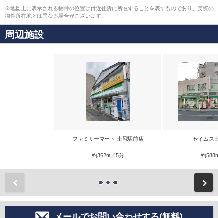
※地図上に表示される物件の位置は付近住所に所在することを表すものであり、実際の
物件所在地とは異なる場合がございます。
周辺施設
ファミリーマート 土呂駅前店
セイムス
約362m／5分
約588
前
メールでお問い合わせする(無料)