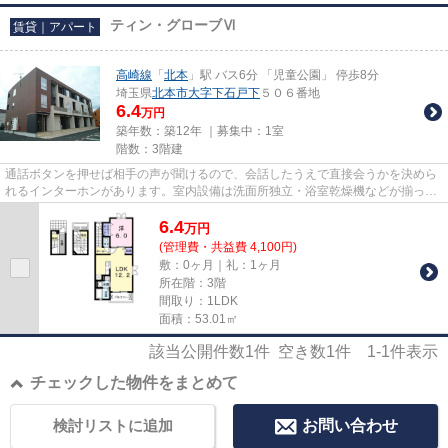
ティン・グローブⅥ
賃貸｜アパート
高崎線
「
北本
」駅 バス6分 「児童公園」 停歩8分
埼玉県
北本市
大字下石戸下
５０６番地
6.4
万円
築年数：築12年 ｜募集中：
1室
階数：3階建
通話ボタンを押せば相手の声が聞けるので、会話したうえで直接会うかを決めら
れるインターホンがあります。室内設備は洗面所独立・浴室乾燥機などが揃って
おり、とても充実しています...
6.4
万
円
(管理費・共益費 4,100円)
敷：0ヶ月｜礼：1ヶ月
所在階：3階
間取り：1LDK
面積：53.01㎡
該当公開件数
1
件 空き数
1
件
1-1
件表示
チェックした物件をまとめて
検討リストに追加
お問い合わせ