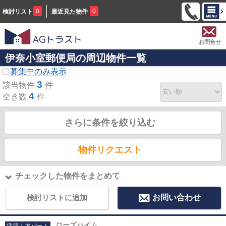
0
0
検討リスト
最近見た物件
お問合せ
伊奈小室郵便局の周辺物件一覧
募集中のみ表示
3
該当物件
件
4
空き数
件
さらに条件を絞り込む
物件リクエスト
チェックした物件をまとめて
検討リストに追加
お問い合わせ
ローズハイム
賃貸｜アパート