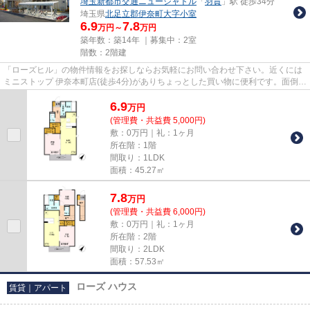
埼玉新都市交通ニューシャトル
「
羽貫
」駅 徒歩34分
埼玉県
北足立郡伊奈町
大字小室
6.9
7.8
万円～
万円
築年数：築14年 ｜募集中：
2室
階数：2階建
「ローズヒル」の物件情報をお探しならお気軽にお問い合わせ下さい。近くには
ミニストップ 伊奈本町店(徒歩4分)がありちょっとした買い物に便利です。面倒な
ゴミ捨ての負担を軽減させ...
6.9
万
円
(管理費・共益費 5,000円)
敷：0万円｜礼：1ヶ月
所在階：1階
間取り：1LDK
面積：45.27㎡
7.8
万
円
(管理費・共益費 6,000円)
敷：0万円｜礼：1ヶ月
所在階：2階
間取り：2LDK
面積：57.53㎡
ローズ ハウス
賃貸｜アパート