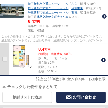
埼玉新都市交通ニューシャトル
「
志久
」駅 徒歩10分
埼玉新都市交通ニューシャトル
「
伊奈中央
」駅 徒歩19分
埼玉新都市交通ニューシャトル
「
羽貫
」駅 徒歩32分
埼玉県
北足立郡伊奈町
大字小室
６９８３-９
8.4
万円
築年数：築11年 ｜募集中：
1室
階数：2階建
こちらの物件はコンビニまで343mにあります。こちらの物件はアパートです。
最上階のアパートです。こだわり条件、通風良好のシンプルな作りのアパートで
す。気分が落ちた時には換気で...
8.4
万
円
(管理費・共益費 6,000円)
敷：0万円｜礼：1ヶ月
所在階：2階
間取り：2LDK
面積：54.90㎡
該当公開件数
3
件 空き数
4
件
1-3
件表示
チェックした物件をまとめて
検討リストに追加
お問い合わせ