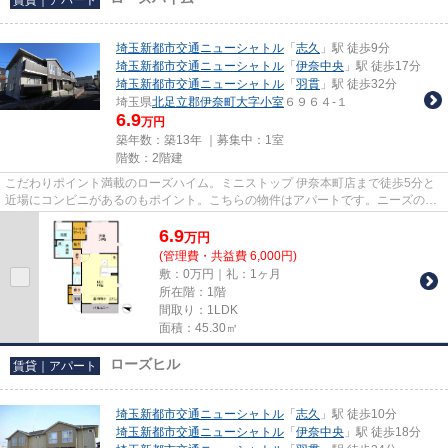
埼玉新都市交通ニューシャトル
「
志久
」駅 徒歩9分
埼玉新都市交通ニューシャトル
「
伊奈中央
」駅 徒歩17分
埼玉新都市交通ニューシャトル
「
羽貫
」駅 徒歩32分
埼玉県
北足立郡伊奈町
大字小室
６９６４-１
6.9
万円
築年数：築13年 ｜募集中：
1室
階数：2階建
こだわりポイント満載のローズハイム。ミニストップ 伊奈本町店まで徒歩5分と
近場にコンビニがあるのもポイント。こちらの物件はアパートです。ニーズの高
い家賃のカード決済が可能で...
6.9
万
円
(管理費・共益費 6,000円)
敷：0万円｜礼：1ヶ月
所在階：1階
間取り：1LDK
面積：45.30㎡
ローズヒル
賃貸｜アパート
埼玉新都市交通ニューシャトル
「
志久
」駅 徒歩10分
埼玉新都市交通ニューシャトル
「
伊奈中央
」駅 徒歩18分