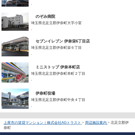
-
のぞみ病院
埼玉県北足立郡伊奈町大字小室
-
セブンイレブン 伊奈栄6丁目店
埼玉県北足立郡伊奈町栄６丁目
-
ミニストップ 伊奈本町店
埼玉県北足立郡伊奈町本町２丁目
-
伊奈町役場
埼玉県北足立郡伊奈町中央４丁目
-
上尾市の賃貸マンション｜株式会社AGトラスト
>
周辺施設案内
>
北足立郡伊
奈町