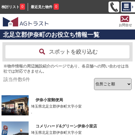
0
0
検討リスト
最近見た物件
お問合せ
北足立郡伊奈町のお役立ち情報一覧
スポットを絞り込む
※物件情報の周辺施設紹介のページであり、各店舗への問い合わせは当
社では対応できません。
該当件数
6
件
伊奈小室郵便局
埼玉県北足立郡伊奈町大字小室
-
コメリハード&グリーン伊奈小室店
埼玉県北足立郡伊奈町大字小室