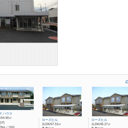
ズ ハウス
/54.90㎡
ローズヒル
ローズヒル
万円
2LDK/57.53㎡
1LDK/45.27㎡
78m／19分