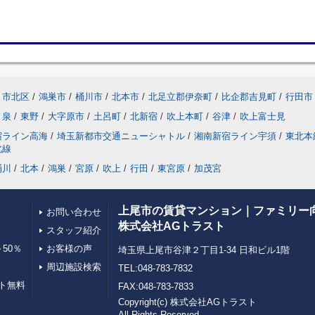
ま市北区
/
鴻巣市
/
桶川市
/
北本市
/
北足立郡伊奈町
/
比企郡吉見町
/
行田市
泉
/
東野
/
大字原市
/
土呂町
/
北新宿
/
吹上本町
/
谷津
/
吹上富士見
宿ライン高海
/
埼玉新都市交通ニューシャトル
/
湘南新宿ライン宇須
/
東北本
北線
桶川
/
北本
/
鴻巣
/
宮原
/
吹上
/
行田
/
東宮原
/
加茂宮
上尾市の賃貸マンション｜ファミリー
お問い合わせ
株式会社AGトラスト
スタッフ紹介
50％
お客様の声
埼玉県上尾市谷津２丁目1-34 日和ビル1階
周辺施設検索
TEL:048-783-7832
ト無料
FAX:048-783-7833
Copyright(c) 株式会社AGトラスト
All Rights Reserved.