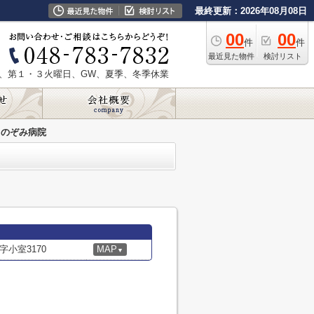
最終更新：2026年08月08日
00
00
件
件
最近見た物件
検討リスト
、第１・３火曜日、GW、夏季、冬季休業
のぞみ病院
小室3170
MAP
▼