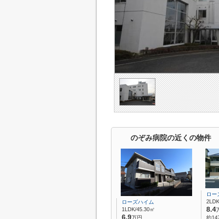
のぞみ病院の近くの物件
ロー
2LDK
ローズハイム
8.4
1LDK/45.30㎡
6.9
万円
約14