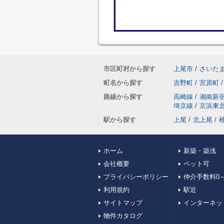
市区町村から探す
上尾市
/
さいた
町名から探す
吉野町
/
宮原町
/
路線から探す
高崎線
/
湘南新
埼京線
/
京浜東
駅から探す
上尾
/
北上尾
/
ホーム
新築・築浅
会社概要
ペット可
プライバシーポリシー
仲介手数料0～
利用規約
駅近
サイトマップ
インターネッ
物件カタログ