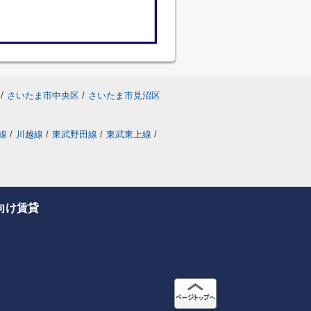
/
さいたま市中央区
/
さいたま市見沼区
線
/
川越線
/
東武野田線
/
東武東上線
/
向け賃貸