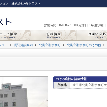
ション｜株式会社AGトラスト
営業時間：09:00～18:00
定休日：毎週水曜日
ラスト
>
周辺施設案内
>
北足立郡伊奈町
>
北足立郡伊奈町のその他
>
のぞみ病院の詳細情報
所在地
埼玉県北足立郡伊奈町大字