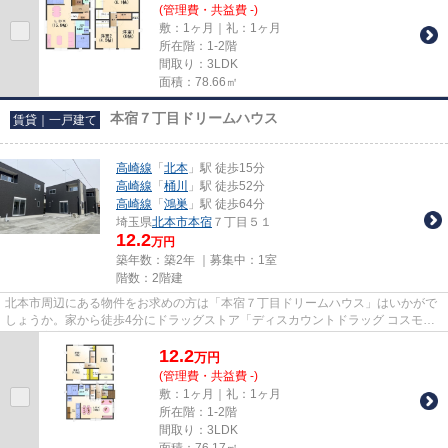
(管理費・共益費 -)
敷：1ヶ月｜礼：1ヶ月
所在階：1-2階
間取り：3LDK
面積：78.66㎡
本宿７丁目ドリームハウス
賃貸｜一戸建て
高崎線
「
北本
」駅 徒歩15分
高崎線
「
桶川
」駅 徒歩52分
高崎線
「
鴻巣
」駅 徒歩64分
埼玉県
北本市
本宿
７丁目５１
12.2
万円
築年数：築2年 ｜募集中：
1室
階数：2階建
北本市周辺にある物件をお求めの方は「本宿７丁目ドリームハウス」はいかがで
しょうか。家から徒歩4分にドラッグストア「ディスカウントドラッグ コスモス
北本本宿店」があります。外...
12.2
万
円
(管理費・共益費 -)
敷：1ヶ月｜礼：1ヶ月
所在階：1-2階
間取り：3LDK
面積：76.17㎡