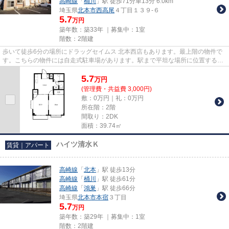
高崎線
「
桶川
」駅 徒歩71分車13分 6.0km
埼玉県
北本市
西高尾
４丁目１３９-６
5.7
万円
築年数：築33年 ｜募集中：
1室
階数：2階建
歩いて徒歩6分の場所にドラッグセイムス 北本西店もあります。最上階の物件で
す。こちらの物件には自走式駐車場があります。駅まで平坦な場所に位置する物
件で、自転車をよく使う方に...
5.7
万
円
(管理費・共益費 3,000円)
敷：0万円｜礼：0万円
所在階：2階
間取り：2DK
面積：39.74㎡
ハイツ清水Ｋ
賃貸｜アパート
高崎線
「
北本
」駅 徒歩13分
高崎線
「
桶川
」駅 徒歩61分
高崎線
「
鴻巣
」駅 徒歩66分
埼玉県
北本市
本宿
３丁目
5.7
万円
築年数：築29年 ｜募集中：
1室
階数：2階建