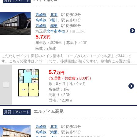
高崎線
「
北本
」駅 徒歩13分
高崎線
「
桶川
」駅 徒歩61分
高崎線
「
鴻巣
」駅 徒歩66分
埼玉県
北本市
本宿
３丁目112-3
5.7
万円
築年数：築29年 ｜募集中：
1室
階数：2階建
こだわりポイント満載のハイツ清水J。コープみらい コープ北本店まで344mで
す。こちらの物件はアパートです。移動距離が短くてすむ、敷地内ごみ置き場で
す。当社スタッフが地域の賃貸...
5.7
万
円
(管理費・共益費 2,000円)
敷：0ヶ月｜礼：0ヶ月
所在階：1階
間取り：2DK
面積：42.00㎡
エルディム高尾
賃貸｜アパート
高崎線
「
北本
」駅 徒歩11分
高崎線
「
鴻巣
」駅 徒歩53分