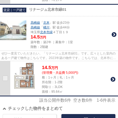
リナージュ北本市緑01
賃貸｜一戸建て
高崎線
「
北本
」駅 徒歩23分
高崎線
「
桶川
」駅 徒歩44分
埼玉県
北本市
緑
４丁目１９
14.5
万円
築年数：築2年 ｜募集中：
1室
階数：2階建
ぜひ一度見ていただきたい、「リナージュ北本市緑01」です。広々とした室内の
ある一戸建て物件はこちらです。2023年築の物件です。こちらでは、北本市に位
置する高崎線北本近くの物件...
14.5
万
円
(管理費・共益費 5,000円)
敷：1ヶ月｜礼：1ヶ月
所在階：1-2階
間取り：3LDK
面積：95.64㎡
該当公開件数
6
件 空き数
6
件
1-6
件表示
チェックした物件をまとめて