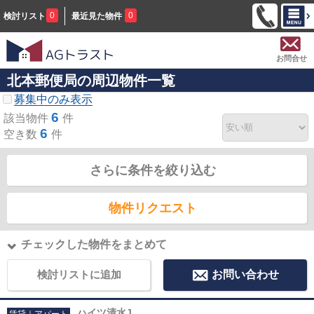
0
0
検討リスト
最近見た物件
お問合せ
北本郵便局の周辺物件一覧
募集中のみ表示
6
該当物件
件
6
空き数
件
さらに条件を絞り込む
物件リクエスト
チェックした物件をまとめて
検討リストに追加
お問い合わせ
ハイツ清水J
賃貸｜アパート