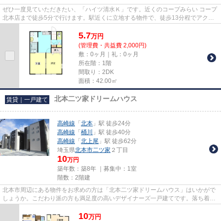
ぜひ一度見ていただきたい、「ハイツ清水Ｋ」です。近くのコープみらい コープ
北本店まで徒歩5分で行けます。駅近くに立地する物件で、徒歩13分程でアクセ
スできます。こちらの物件で...
5.7
万
円
(管理費・共益費 2,000円)
敷：0ヶ月｜礼：0ヶ月
所在階：1階
間取り：2DK
面積：42.00㎡
北本二ツ家ドリームハウス
賃貸｜一戸建て
高崎線
「
北本
」駅 徒歩24分
高崎線
「
桶川
」駅 徒歩40分
高崎線
「
北上尾
」駅 徒歩62分
埼玉県
北本市
二ツ家
２丁目
10
万円
築年数：築8年 ｜募集中：
1室
階数：2階建
北本市周辺にある物件をお求めの方は「北本二ツ家ドリームハウス」はいかがで
しょうか。こだわり派の方も満足度の高いデザイナーズ一戸建てです。落ち着き
のある空間が広がっている、2...
10
万
円