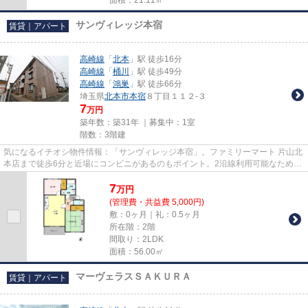
サンヴィレッジ本宿
賃貸｜アパート
高崎線
「
北本
」駅 徒歩16分
高崎線
「
桶川
」駅 徒歩49分
高崎線
「
鴻巣
」駅 徒歩66分
埼玉県
北本市
本宿
８丁目１１２-３
7
万円
築年数：築31年 ｜募集中：
1室
階数：3階建
気になるイチオシ物件情報：「サンヴィレッジ本宿」。ファミリーマート 片山北
本店まで徒歩6分と近場にコンビニがあるのもポイント。2沿線利用可能なため、
電車利用に便利な物件です。...
7
万
円
(管理費・共益費 5,000円)
敷：0ヶ月｜礼：0.5ヶ月
所在階：2階
間取り：2LDK
面積：56.00㎡
マーヴェラスＳＡＫＵＲＡ
賃貸｜アパート