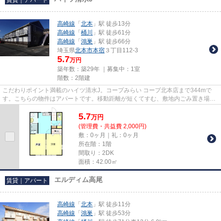
高崎線
「
北本
」駅 徒歩13分
高崎線
「
桶川
」駅 徒歩61分
高崎線
「
鴻巣
」駅 徒歩66分
埼玉県
北本市
本宿
３丁目112-3
5.7
万円
築年数：築29年 ｜募集中：
1室
階数：2階建
こだわりポイント満載のハイツ清水J。コープみらい コープ北本店まで344mで
す。こちらの物件はアパートです。移動距離が短くてすむ、敷地内ごみ置き場で
す。当社スタッフが地域の賃貸...
5.7
万
円
(管理費・共益費 2,000円)
敷：0ヶ月｜礼：0ヶ月
所在階：1階
間取り：2DK
面積：42.00㎡
エルディム高尾
賃貸｜アパート
高崎線
「
北本
」駅 徒歩11分
高崎線
「
鴻巣
」駅 徒歩53分