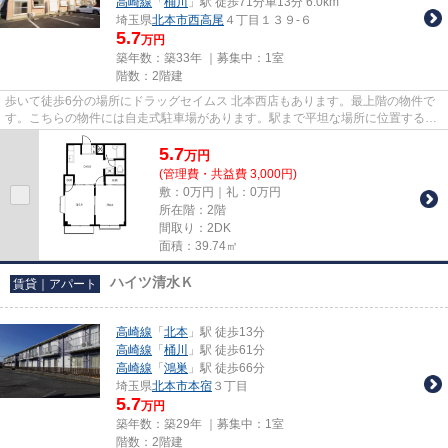
高崎線
「
桶川
」駅 徒歩71分車13分 6.0km
埼玉県
北本市
西高尾
４丁目１３９-６
5.7
万円
築年数：築33年 ｜募集中：
1室
階数：2階建
歩いて徒歩6分の場所にドラッグセイムス 北本西店もあります。最上階の物件で
す。こちらの物件には自走式駐車場があります。駅まで平坦な場所に位置する物
件で、自転車をよく使う方に...
5.7
万
円
(管理費・共益費 3,000円)
敷：0万円｜礼：0万円
所在階：2階
間取り：2DK
面積：39.74㎡
ハイツ清水Ｋ
賃貸｜アパート
高崎線
「
北本
」駅 徒歩13分
高崎線
「
桶川
」駅 徒歩61分
高崎線
「
鴻巣
」駅 徒歩66分
埼玉県
北本市
本宿
３丁目
5.7
万円
築年数：築29年 ｜募集中：
1室
階数：2階建