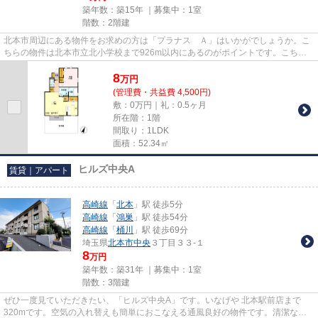
築年数：築15年 ｜募集中：
1室
階数：2階建
北本市周辺にある物件をお求めの方は「プラナス Ａ」はいかがでしょうか。こ
ちらの物件は北本市立北小学校まで926m以内にあるのがポイントです。こちら
の物件はアパートです。北本市...
8
万
円
(管理費・共益費 4,500円)
敷：0万円｜礼：0.5ヶ月
所在階：1階
間取り：1LDK
面積：52.34㎡
ヒルズ中央A
賃貸｜アパート
高崎線
「
北本
」駅 徒歩5分
高崎線
「
鴻巣
」駅 徒歩54分
高崎線
「
桶川
」駅 徒歩69分
埼玉県
北本市
中央
３丁目３３-１
8
万円
築年数：築31年 ｜募集中：
1室
階数：3階建
ぜひ一度見ていただきたい、「ヒルズ中央A」です。いなげや 北本駅前店まで
320mです。空気の入れ替えも簡単におこなえる通風良好の物件です。清潔な敷