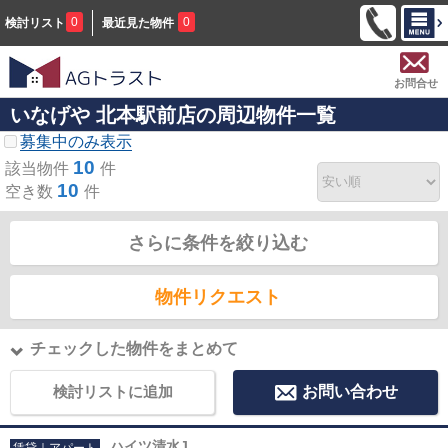
0
0
検討リスト
最近見た物件
お問合せ
いなげや 北本駅前店の周辺物件一覧
募集中のみ表示
10
該当物件
件
10
空き数
件
さらに条件を絞り込む
物件リクエスト
チェックした物件をまとめて
検討リストに追加
お問い合わせ
ハイツ清水J
賃貸｜アパート