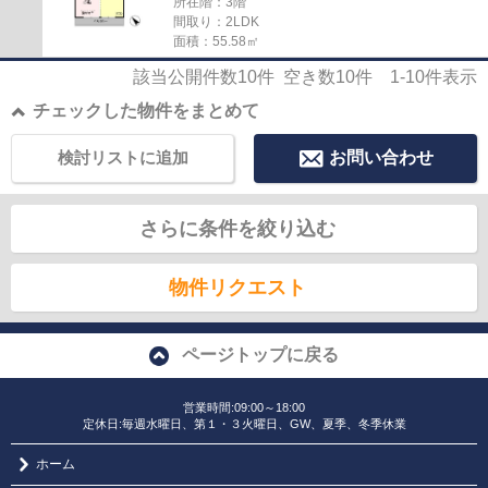
所在階：3階
間取り：2LDK
面積：55.58㎡
該当公開件数
10
件 空き数
10
件
1-10
件表示
チェックした物件をまとめて
検討リストに追加
お問い合わせ
さらに条件を絞り込む
物件リクエスト
ページトップに戻る
営業時間:09:00～18:00
定休日:毎週水曜日、第１・３火曜日、GW、夏季、冬季休業
ホーム