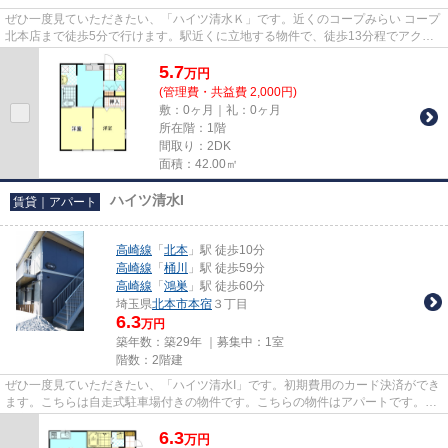
ぜひ一度見ていただきたい、「ハイツ清水Ｋ」です。近くのコープみらい コープ
北本店まで徒歩5分で行けます。駅近くに立地する物件で、徒歩13分程でアクセ
スできます。こちらの物件で...
5.7
万
円
(管理費・共益費 2,000円)
敷：0ヶ月｜礼：0ヶ月
所在階：1階
間取り：2DK
面積：42.00㎡
ハイツ清水I
賃貸｜アパート
高崎線
「
北本
」駅 徒歩10分
高崎線
「
桶川
」駅 徒歩59分
高崎線
「
鴻巣
」駅 徒歩60分
埼玉県
北本市
本宿
３丁目
6.3
万円
築年数：築29年 ｜募集中：
1室
階数：2階建
ぜひ一度見ていただきたい、「ハイツ清水I」です。初期費用のカード決済ができ
ます。こちらは自走式駐車場付きの物件です。こちらの物件はアパートです。北
本市エリアにある賃貸情報の...
6.3
万
円