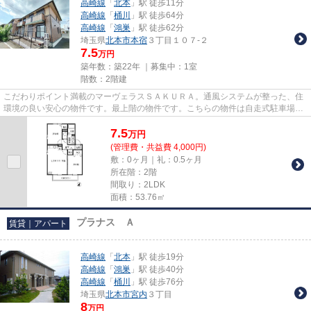
高崎線
「
北本
」駅 徒歩11分
高崎線
「
桶川
」駅 徒歩64分
高崎線
「
鴻巣
」駅 徒歩62分
埼玉県
北本市
本宿
３丁目１０７-２
7.5
万円
築年数：築22年 ｜募集中：
1室
階数：2階建
こだわりポイント満載のマーヴェラスＳＡＫＵＲＡ。通風システムが整った、住
環境の良い安心の物件です。最上階の物件です。こちらの物件は自走式駐車場が
ご利用いただけます。できる...
7.5
万
円
(管理費・共益費 4,000円)
敷：0ヶ月｜礼：0.5ヶ月
所在階：2階
間取り：2LDK
面積：53.76㎡
プラナス Ａ
賃貸｜アパート
高崎線
「
北本
」駅 徒歩19分
高崎線
「
鴻巣
」駅 徒歩40分
高崎線
「
桶川
」駅 徒歩76分
埼玉県
北本市
宮内
３丁目
8
万円