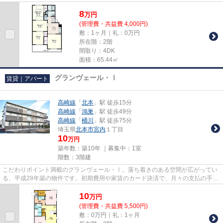
地内ごみ置き場も用意されており...
8
万
円
(管理費・共益費 4,000円)
敷：1ヶ月｜礼：0万円
所在階：2階
間取り：4DK
面積：65.44㎡
グランヴェール・Ⅰ
賃貸｜アパート
高崎線
「
北本
」駅 徒歩15分
高崎線
「
鴻巣
」駅 徒歩49分
高崎線
「
桶川
」駅 徒歩75分
埼玉県
北本市
宮内
１丁目
10
万円
築年数：築10年 ｜募集中：
1室
階数：3階建
こだわりポイント満載のグランヴェール・Ⅰ。落ち着きのある空間が広がってい
る、平成28年築の物件です。初期費用や家賃のカード決済で、月々の支払の手間
を省けます。駅まで徒歩15分の...
10
万
円
(管理費・共益費 5,500円)
敷：0万円｜礼：1ヶ月