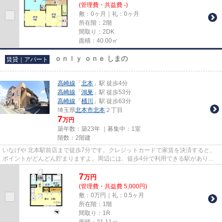
(管理費・共益費 -)
敷：0ヶ月｜礼：0ヶ月
所在階：2階
間取り：2DK
面積：40.00㎡
ｏｎｌｙ ｏｎｅ しまの
賃貸｜アパート
高崎線
「
北本
」駅 徒歩4分
高崎線
「
鴻巣
」駅 徒歩53分
高崎線
「
桶川
」駅 徒歩63分
埼玉県
北本市
北本
２丁目
7
万円
築年数：築23年 ｜募集中：
1室
階数：2階建
いなげや 北本駅前店まで徒歩7分です。クレジットカードで家賃を決済すると、
ポイントがどんどん貯まりますよ。周辺には、徒歩4分で利用できる駅がありま
す。こちらの物件はアパートで...
7
万
円
(管理費・共益費 5,000円)
敷：0万円｜礼：0.5ヶ月
所在階：1階
間取り：1R
面積：21.11㎡