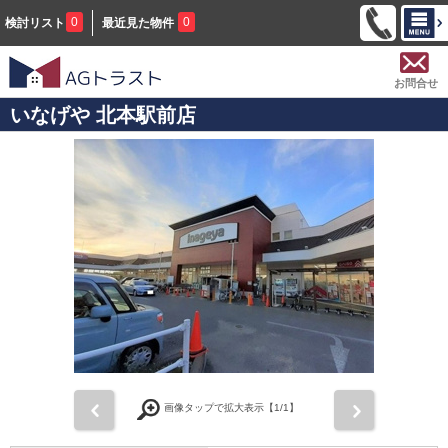
0
0
検討リスト
最近見た物件
お問合せ
いなげや 北本駅前店
前
次
画像タップで拡大表示【
1
/1】