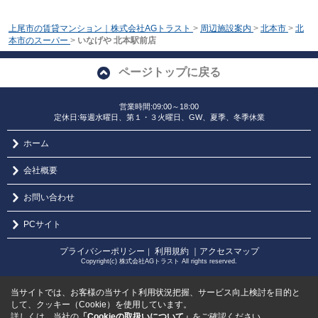
上尾市の賃貸マンション｜株式会社AGトラスト
>
周辺施設案内
>
北本市
>
北
本市のスーパー
>
いなげや 北本駅前店
ページトップに戻る
営業時間:09:00～18:00
定休日:毎週水曜日、第１・３火曜日、GW、夏季、冬季休業
ホーム
会社概要
お問い合わせ
PCサイト
プライバシーポリシー
利用規約
｜アクセスマップ
｜
Copyright(c) 株式会社AGトラスト All rights reserved.
当サイトでは、お客様の当サイト利用状況把握、サービス向上検討を目的と
して、クッキー（Cookie）を使用しています。
詳しくは、当社の
「Cookieの取扱いについて」
をご確認ください。