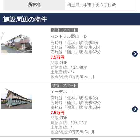
所在地
埼玉県北本市中央３丁目45
施設周辺の物件
賃貸｜アパート
セントラル野口 Ｄ
高崎線「北本」駅 徒歩3分
高崎線「鴻巣」駅 徒歩53分
高崎線「桶川」駅 徒歩62分
7.5万円
間取:
2DK
建物面積:
- / 14.48坪
土地面積:
- / -
敷金/礼金:
0万円/0.5ヶ月
賃貸｜アパート
エーデル Ⅰ
高崎線「北本」駅 徒歩9分
高崎線「桶川」駅 徒歩62分
高崎線「鴻巣」駅 徒歩58分
7.5万円
間取:
2DK
建物面積:
- / 16.17坪
土地面積:
- / -
敷金/礼金:
0万円/0.5ヶ月