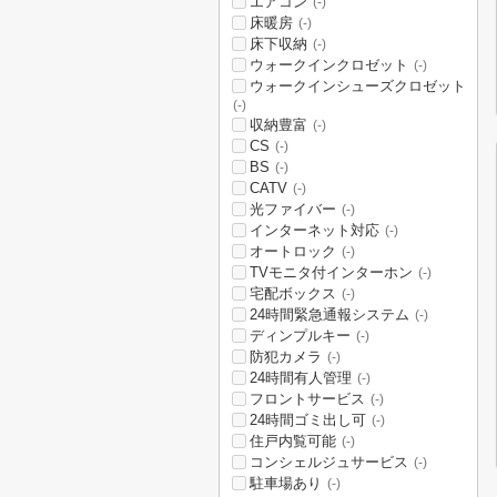
エアコン
(-)
床暖房
(-)
床下収納
(-)
ウォークインクロゼット
(-)
ウォークインシューズクロゼット
(-)
収納豊富
(-)
CS
(-)
BS
(-)
CATV
(-)
光ファイバー
(-)
インターネット対応
(-)
オートロック
(-)
TVモニタ付インターホン
(-)
宅配ボックス
(-)
24時間緊急通報システム
(-)
ディンプルキー
(-)
防犯カメラ
(-)
24時間有人管理
(-)
フロントサービス
(-)
24時間ゴミ出し可
(-)
住戸内覧可能
(-)
コンシェルジュサービス
(-)
駐車場あり
(-)