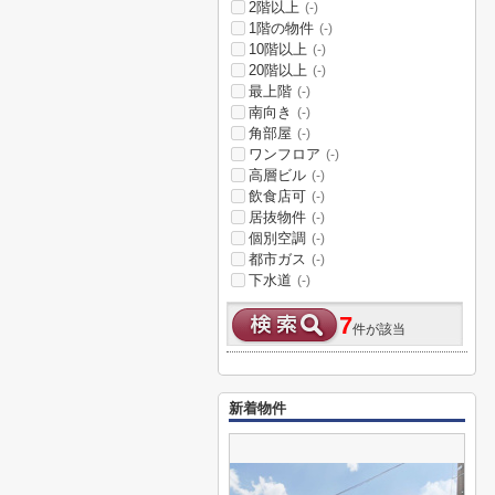
2階以上
(-)
1階の物件
(-)
10階以上
(-)
20階以上
(-)
最上階
(-)
南向き
(-)
角部屋
(-)
ワンフロア
(-)
高層ビル
(-)
飲食店可
(-)
居抜物件
(-)
個別空調
(-)
都市ガス
(-)
下水道
(-)
7
件が該当
新着物件