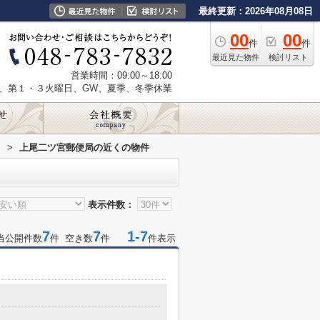
最終更新：2026年08月08日
00
00
件
件
最近見た物件
検討リスト
営業時間：09:00～18:00
、第１・３火曜日、GW、夏季、冬季休業
局
>
上尾二ツ宮郵便局の近くの物件
表示件数：
7
7
1-7
当公開件数
件 空き数
件
件表示