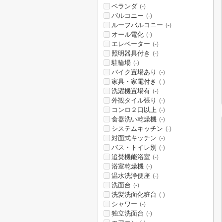
ベランダ
(-)
バルコニー
(-)
ルーフバルコニー
(-)
オール電化
(-)
エレベーター
(-)
照明器具付き
(-)
駐輪場
(-)
バイク置場あり
(-)
家具・家電付き
(-)
洗濯機置場有
(-)
外観タイル張り
(-)
コンロ２口以上
(-)
食器洗い乾燥機
(-)
システムキッチン
(-)
対面式キッチン
(-)
バス・トイレ別
(-)
追焚機能浴室
(-)
浴室乾燥機
(-)
温水洗浄便座
(-)
洗面台
(-)
洗髪洗面化粧台
(-)
シャワー
(-)
独立洗面台
(-)