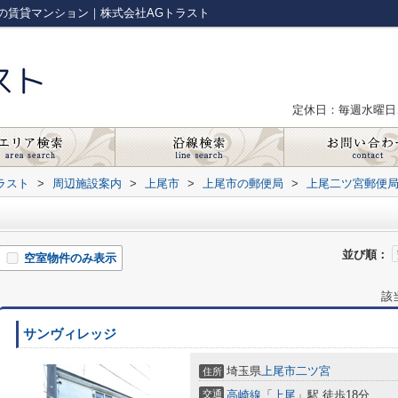
の賃貸マンション｜株式会社AGトラスト
定休日：毎週水曜日
ラスト
>
周辺施設案内
>
上尾市
>
上尾市の郵便局
>
上尾二ツ宮郵便
並び順：
空室物件のみ表示
該
サンヴィレッジ
埼玉県
上尾市
二ツ宮
住所
交通
高崎線
「
上尾
」駅 徒歩18分