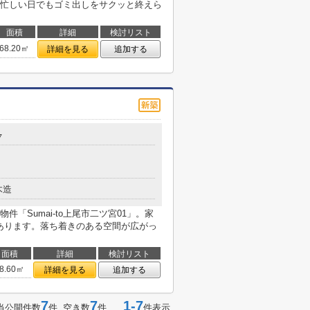
忙しい日でもゴミ出しをサクッと終えら
面積
詳細
検討リスト
68.20㎡
詳細を見る
追加する
７
木造
「Sumai-to上尾市二ツ宮01」。家
があります。落ち着きのある空間が広がっ
面積
詳細
検討リスト
8.60㎡
詳細を見る
追加する
7
7
1-7
当公開件数
件 空き数
件
件表示