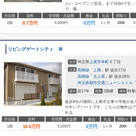
らい コープ二ツ宮店」まで315mです
で、風...
所在階
賃料
管理費・共益費
敷金
礼金
間取り
8.7
万円
0万円
2階
6,000円
1ヶ月
2DK
5
リビングゲートシティ Ⅶ
埼玉県
上尾市
本町
６丁目
住所
交通
高崎線
「
上尾
」駅 徒歩17分
高崎線
「
北上尾
」駅 徒歩28分
埼玉新都市交通ニューシャトル
築17年
2階建
軽量
築年
階数
構造
徒歩8分の場所に上尾市立東小学校があ
やすいアパートです。こちらの物件はア
れる...
所在階
賃料
管理費・共益費
敷金
礼金
間取り
10.5
万円
0万円
1階
5,500円
1ヶ月
2DK