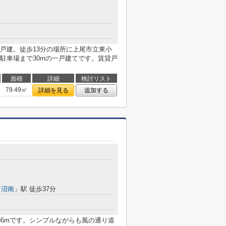
戸建。徒歩13分の場所に上尾市立東小
駐車場まで30mの一戸建てです。賃貸戸
面積
詳細
検討リスト
79.49㎡
詳細を見る
追加する
「
沼南
」駅 徒歩37分
86mです。シンプルながらも風の通り道