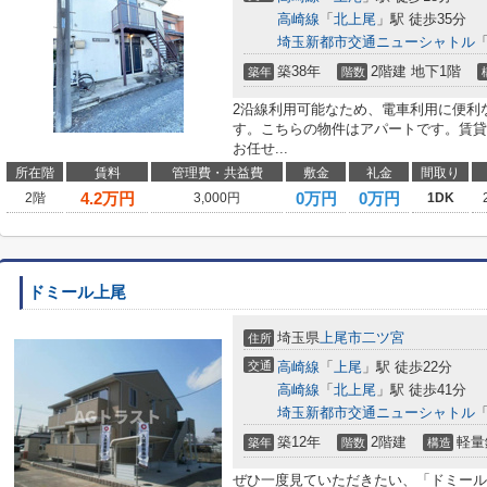
高崎線
「
北上尾
」駅 徒歩35分
埼玉新都市交通ニューシャトル
築38年
2階建 地下1階
築年
階数
2沿線利用可能なため、電車利用に便利
す。こちらの物件はアパートです。賃貸
お任せ...
所在階
賃料
管理費・共益費
敷金
礼金
間取り
4.2
万円
0万円
0万円
2階
3,000円
1DK
ドミール上尾
埼玉県
上尾市
二ツ宮
住所
交通
高崎線
「
上尾
」駅 徒歩22分
高崎線
「
北上尾
」駅 徒歩41分
埼玉新都市交通ニューシャトル
築12年
2階建
軽量
築年
階数
構造
ぜひ一度見ていただきたい、「ドミール