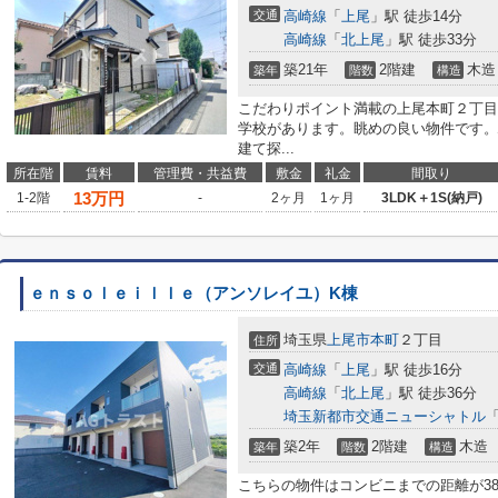
交通
高崎線
「
上尾
」駅 徒歩14分
高崎線
「
北上尾
」駅 徒歩33分
築21年
2階建
木造
築年
階数
構造
こだわりポイント満載の上尾本町２丁目
学校があります。眺めの良い物件です。
建て探...
所在階
賃料
管理費・共益費
敷金
礼金
間取り
13
万円
1-2階
-
2ヶ月
1ヶ月
3LDK＋1S(納戸)
ｅｎｓｏｌｅｉｌｌｅ（アンソレイユ）K棟
埼玉県
上尾市
本町
２丁目
住所
交通
高崎線
「
上尾
」駅 徒歩16分
高崎線
「
北上尾
」駅 徒歩36分
埼玉新都市交通ニューシャトル
築2年
2階建
木造
築年
階数
構造
こちらの物件はコンビニまでの距離が3