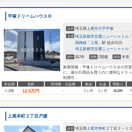
平塚ドリームハウスⅢ
埼玉県
上尾市
大字平塚
住所
交通
埼玉新都市交通ニューシャトル
高崎線
「
上尾
」駅 徒歩31分
埼玉新都市交通ニューシャトル
築2年
2階建
木造
築年
階数
構造
新着情報：平塚ドリームハウスⅢの空室
に、薬や日用品を買うのに便利なドラッ
利用可...
所在階
賃料
管理費・共益費
敷金
礼金
間取り
12.5
万円
1-2階
-
1ヶ月
1ヶ月
3LDK
7
上尾本町２丁目戸建
埼玉県
上尾市
本町
２丁目２－１
住所