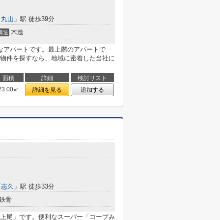
「
丸山
」駅 徒歩39分
木造
構造
なアパートです。最上階のアパートで
物件を探すなら、地域に密着した当社に
面積
詳細
検討リスト
23.00㎡
詳細を見る
追加する
「
志久
」駅 徒歩33分
鉄骨
上尾」です。便利なスーパー「コープみ