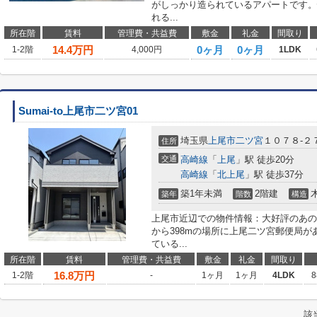
がしっかり造られているアパートです。
れる...
所在階
賃料
管理費・共益費
敷金
礼金
間取り
14.4
万円
0ヶ月
0ヶ月
1-2階
4,000円
1LDK
Sumai-to上尾市二ツ宮01
埼玉県
上尾市
二ツ宮
１０７８-２
住所
交通
高崎線
「
上尾
」駅 徒歩20分
高崎線
「
北上尾
」駅 徒歩37分
築1年未満
2階建
築年
階数
構造
上尾市近辺での物件情報：大好評のあの物件
から398mの場所に上尾二ツ宮郵便局
ている...
所在階
賃料
管理費・共益費
敷金
礼金
間取り
16.8
万円
1-2階
-
1ヶ月
1ヶ月
4LDK
8
該