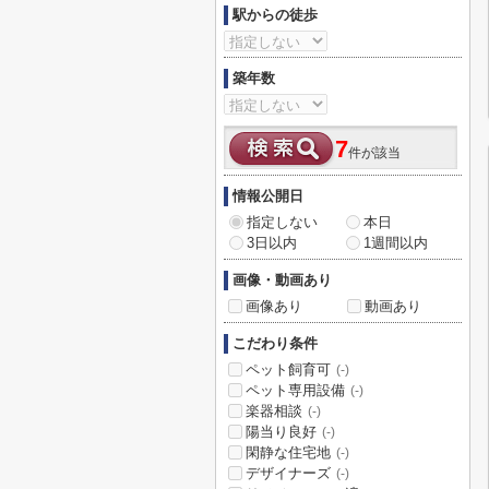
駅からの徒歩
築年数
7
件が該当
情報公開日
指定しない
本日
3日以内
1週間以内
画像・動画あり
画像あり
動画あり
こだわり条件
ペット飼育可
(-)
ペット専用設備
(-)
楽器相談
(-)
陽当り良好
(-)
閑静な住宅地
(-)
デザイナーズ
(-)