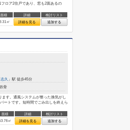
。1フロア2住戸であり、窓も2面あるの
面積
詳細
検討リスト
3.31㎡
詳細を見る
追加する
「
志久
」駅 徒歩45分
鉄骨
ります。通風システムが整った換気がし
パートです。短時間でごみ出しを終えら
面積
詳細
検討リスト
53.76㎡
詳細を見る
追加する