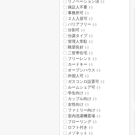
リノベーション済
(-)
保証人不要
(-)
事務所可
(-)
２人入居可
(-)
バリアフリー
(-)
分割可
(-)
分譲タイプ
(-)
管理人常駐
(-)
眺望良好
(-)
二世帯住宅
(-)
フリーレント
(-)
カードキー
(-)
オープンハウス
(-)
外国人可
(-)
ガスコンロ設置可
(-)
ルームシェア可
(-)
学生向け
(-)
カップル向け
(-)
女性向け
(-)
ファミリー向け
(-)
室内洗濯機置場
(-)
フローリング
(-)
ロフト付き
(-)
メゾネット
(-)