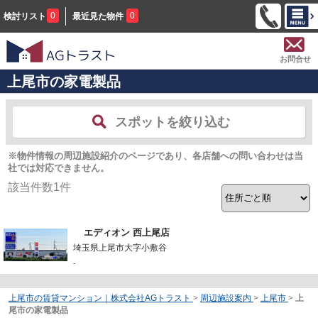
0
0
検討リスト
最近見た物件
お問合せ
上尾市の家電製品
スポットを絞り込む
※物件情報の周辺施設紹介のページであり、各店舗への問い合わせは当
社では対応できません。
該当件数
1
件
エディオン 西上尾店
埼玉県上尾市大字小敷谷
-
上尾市の賃貸マンション｜株式会社AGトラスト
>
周辺施設案内
>
上尾市
>
上
尾市の家電製品