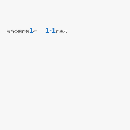
1
1-1
該当公開件数
件
件表示