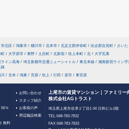
ま市北区
/
鴻巣市
/
桶川市
/
北本市
/
北足立郡伊奈町
/
比企郡吉見町
/
さいた
原町
/
大字原市
/
東野
/
土呂町
/
北新宿
/
吹上本町
/
北
/
大字瓦葺
宿ライン高海
/
埼玉新都市交通ニューシャトル
/
東北本線
/
湘南新宿ライン宇
京線
桶川
/
北本
/
鴻巣
/
宮原
/
吹上
/
行田
/
原市
/
東宮原
上尾市の賃貸マンション｜ファミリー
お問い合わせ
株式会社AGトラスト
スタッフ紹介
50％
お客様の声
埼玉県上尾市谷津２丁目1-34 日和ビル1階
周辺施設検索
TEL:048-783-7832
ト無料
FAX:048-783-7833