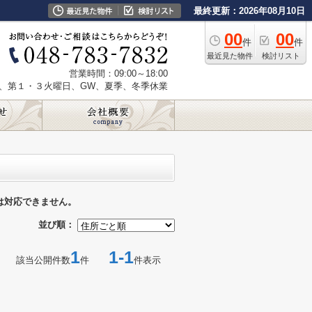
最終更新：2026年08月10日
00
00
件
件
最近見た物件
検討リスト
営業時間：09:00～18:00
、第１・３火曜日、GW、夏季、冬季休業
は対応できません。
並び順：
1
1-1
該当公開件数
件
件表示