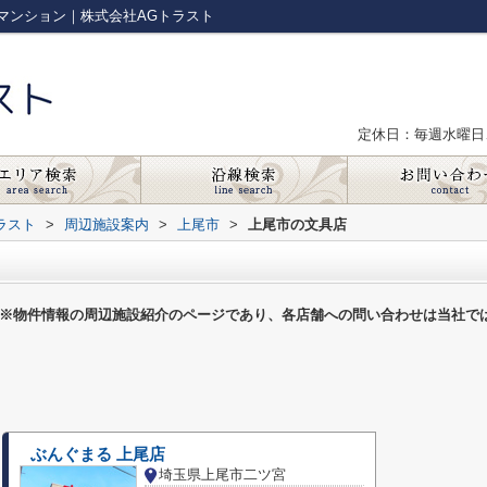
マンション｜株式会社AGトラスト
定休日：毎週水曜日
ラスト
>
周辺施設案内
>
上尾市
>
上尾市の文具店
※物件情報の周辺施設紹介のページであり、各店舗への問い合わせは当社で
ぶんぐまる 上尾店
埼玉県上尾市二ツ宮