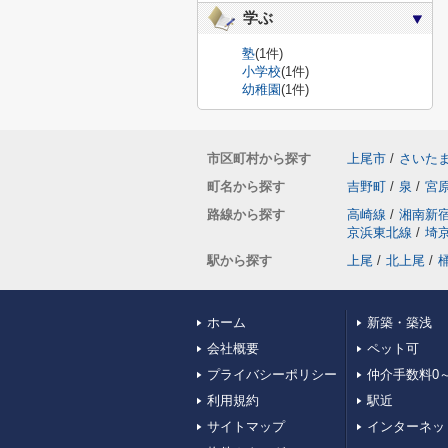
学ぶ
塾
(1件)
小学校
(1件)
幼稚園
(1件)
市区町村から探す
上尾市
/
さいた
町名から探す
吉野町
/
泉
/
宮
路線から探す
高崎線
/
湘南新
京浜東北線
/
埼
駅から探す
上尾
/
北上尾
/
ホーム
新築・築浅
会社概要
ペット可
プライバシーポリシー
仲介手数料0～
利用規約
駅近
サイトマップ
インターネッ