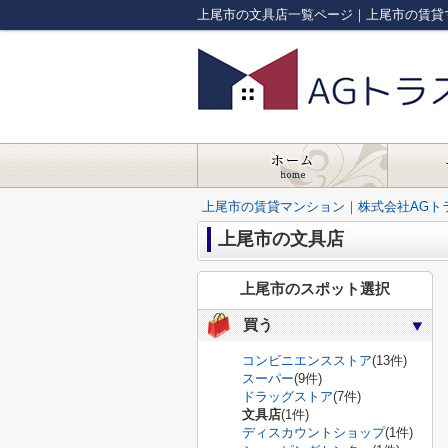
上尾市の文具店一覧ページ｜上尾市の賃貸
上尾市の賃貸マンション｜株式会社AGト
上尾市の文具店
上尾市のスポット選択
買う
コンビニエンスストア
(13件)
スーパー
(9件)
ドラッグストア
(7件)
文具店
(1件)
ディスカウントショップ
(1件)