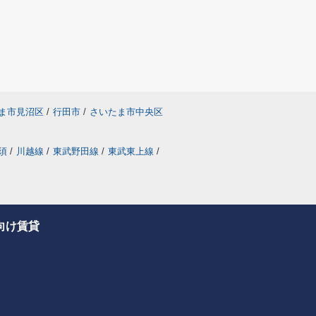
ま市見沼区
/
行田市
/
さいたま市中央区
須
/
川越線
/
東武野田線
/
東武東上線
/
向け賃貸