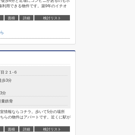
で徒歩6分と近場にコンビニがあるのもポ
線利用できる物件です。築9年のイチオ
面積
詳細
検討リスト
ら
目２１-６
徒歩3分
3分
軽量鉄骨
室情報ならコチラ。歩いて5分の場所
ちらの物件はアパートです。近くに駅が
面積
詳細
検討リスト