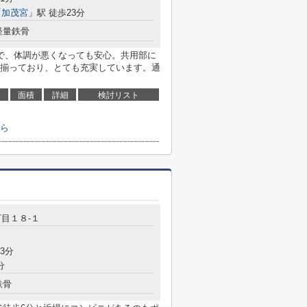
「
加茂宮
」駅 徒歩23分
軽量鉄骨
で、体調が悪くなっても安心。共用部に
揃っており、とても充実しています。通
面積
詳細
検討リスト
ら
目１８-１
3分
分
鉄骨