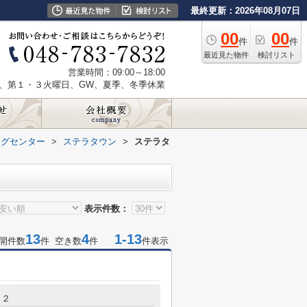
最終更新：2026年08月07日
00
00
件
件
最近見た物件
検討リスト
営業時間：09:00～18:00
、第１・３火曜日、GW、夏季、冬季休業
ングセンター
>
ステラタウン
>
ステラタ
表示件数：
13
4
1-13
開件数
件 空き数
件
件表示
－２