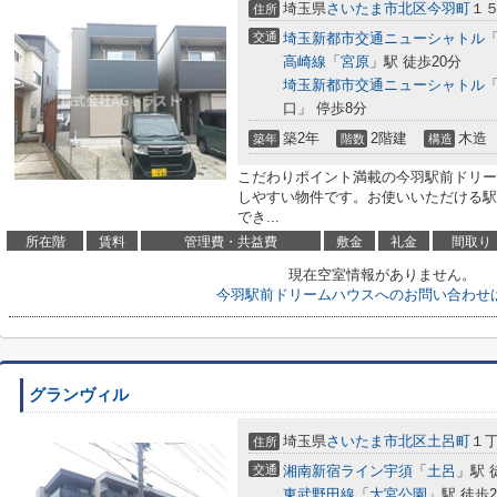
埼玉県
さいたま市北区
今羽町
１
住所
交通
埼玉新都市交通ニューシャトル
高崎線
「
宮原
」駅 徒歩20分
埼玉新都市交通ニューシャトル
口」 停歩8分
築2年
2階建
木造
築年
階数
構造
こだわりポイント満載の今羽駅前ドリー
しやすい物件です。お使いいただける駅
でき...
所在階
賃料
管理費・共益費
敷金
礼金
間取り
現在空室情報がありません。
今羽駅前ドリームハウスへのお問い合わせ
グランヴィル
埼玉県
さいたま市北区
土呂町
１丁
住所
交通
湘南新宿ライン宇須
「
土呂
」駅 
東武野田線
「
大宮公園
」駅 徒歩2