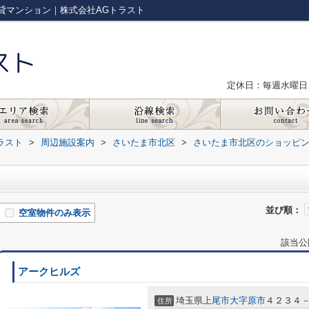
貸マンション｜株式会社AGトラスト
定休日：毎週水曜日
ラスト
>
周辺施設案内
>
さいたま市北区
>
さいたま市北区のショッピ
並び順：
空室物件のみ表示
該当公
アークヒルズ
埼玉県
上尾市
大字原市
４２３４
住所