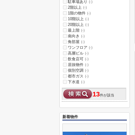
駐車場あり
(-)
2階以上
(-)
1階の物件
(-)
10階以上
(-)
20階以上
(-)
最上階
(-)
南向き
(-)
角部屋
(-)
ワンフロア
(-)
高層ビル
(-)
飲食店可
(-)
居抜物件
(-)
個別空調
(-)
都市ガス
(-)
下水道
(-)
13
件が該当
新着物件