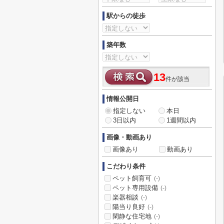
駅からの徒歩
築年数
13
件が該当
情報公開日
指定しない
本日
3日以内
1週間以内
画像・動画あり
画像あり
動画あり
こだわり条件
ペット飼育可
(-)
ペット専用設備
(-)
楽器相談
(-)
陽当り良好
(-)
閑静な住宅地
(-)