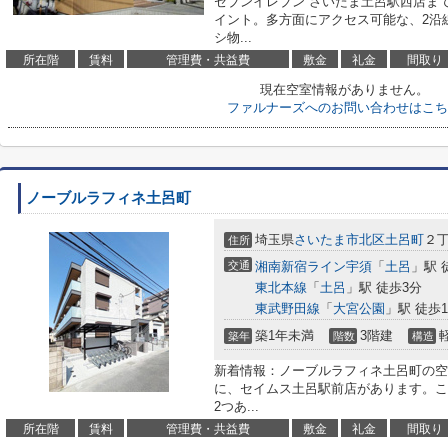
セブンイレブン さいたま土呂駅西店ま
イント。多方面にアクセス可能な、2沿
シ物...
所在階
賃料
管理費・共益費
敷金
礼金
間取り
現在空室情報がありません。
ファルナーズへのお問い合わせはこち
ノーブルラフィネ土呂町
埼玉県
さいたま市北区
土呂町
２丁
住所
交通
湘南新宿ライン宇須
「
土呂
」駅 
東北本線
「
土呂
」駅 徒歩3分
東武野田線
「
大宮公園
」駅 徒歩1
築1年未満
3階建
築年
階数
構造
新着情報：ノーブルラフィネ土呂町の空
に、セイムス土呂駅前店があります。こ
2つあ...
所在階
賃料
管理費・共益費
敷金
礼金
間取り