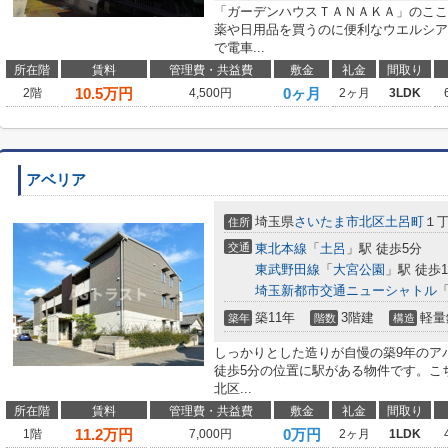
「ガーデンハウスＴＡＮＡＫＡ」のここ
薬や日用品を買うのに便利なウエルシア
で電車...
所在階
賃料
管理費・共益費
敷金
礼金
間取り
10.5
万円
0ヶ月
2階
4,500円
2ヶ月
3LDK
アベリア
埼玉県
さいたま市北区
土呂町
１丁
住所
交通
東北本線
「
土呂
」駅 徒歩5分
東武野田線
「
大宮公園
」駅 徒歩1
埼玉新都市交通ニューシャトル
築11年
3階建
軽量
築年
階数
構造
しっかりとした造りが自慢の築9年のア
徒歩5分の位置に駅がある物件です。こ
北区...
所在階
賃料
管理費・共益費
敷金
礼金
間取り
11.2
万円
0万円
1階
7,000円
2ヶ月
1LDK