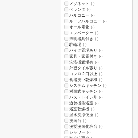
メゾネット
(-)
ベランダ
(-)
バルコニー
(-)
ルーフバルコニー
(-)
オール電化
(-)
エレベーター
(-)
照明器具付き
(-)
駐輪場
(-)
バイク置場あり
(-)
家具・家電付き
(-)
洗濯機置場有
(-)
外観タイル張り
(-)
コンロ２口以上
(-)
食器洗い乾燥機
(-)
システムキッチン
(-)
対面式キッチン
(-)
バス・トイレ別
(-)
追焚機能浴室
(-)
浴室乾燥機
(-)
温水洗浄便座
(-)
洗面台
(-)
洗髪洗面化粧台
(-)
シャワー
(-)