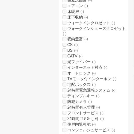
独立洗面台
(-)
エアコン
(-)
床暖房
(-)
床下収納
(-)
ウォークインクロゼット
(-)
ウォークインシューズクロゼット
(-)
収納豊富
(-)
CS
(-)
BS
(-)
CATV
(-)
光ファイバー
(-)
インターネット対応
(-)
オートロック
(-)
TVモニタ付インターホン
(-)
宅配ボックス
(-)
24時間緊急通報システム
(-)
ディンプルキー
(-)
防犯カメラ
(-)
24時間有人管理
(-)
フロントサービス
(-)
24時間ゴミ出し可
(-)
住戸内覧可能
(-)
コンシェルジュサービス
(-)