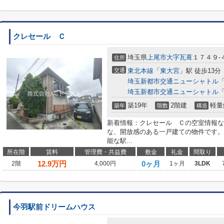
クレセール Ｃ
埼玉県
上尾市
大字瓦葺
１７４９-
住所
交通
東北本線
「
東大宮
」駅 徒歩13分
埼玉新都市交通ニューシャトル
埼玉新都市交通ニューシャトル
築19年
2階建
軽量
築年
階数
構造
新着情報：クレセール Ｃの空室情報な
な、開放感のある一戸建ての物件です。
能な駅...
所在階
賃料
管理費・共益費
敷金
礼金
間取り
12.9
万円
0ヶ月
2階
4,000円
1ヶ月
3LDK
今羽駅前ドリームハウス