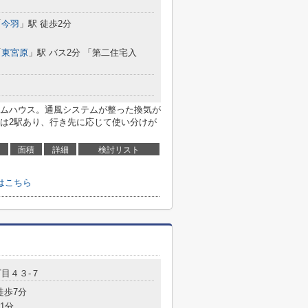
５
「
今羽
」駅 徒歩2分
「
東宮原
」駅 バス2分 「第二住宅入
ムハウス。通風システムが整った換気が
は2駅あり、行き先に応じて使い分けが
面積
詳細
検討リスト
はこちら
目４３-７
徒歩7分
1分