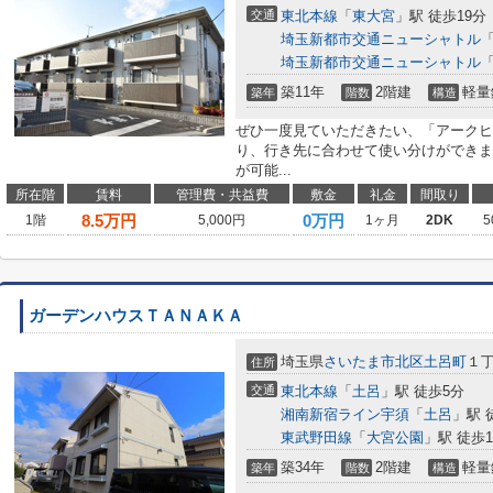
交通
東北本線
「
東大宮
」駅 徒歩19分
埼玉新都市交通ニューシャトル
埼玉新都市交通ニューシャトル
築11年
2階建
軽量
築年
階数
構造
ぜひ一度見ていただきたい、「アークヒ
り、行き先に合わせて使い分けができま
が可能...
所在階
賃料
管理費・共益費
敷金
礼金
間取り
8.5
万円
0万円
1階
5,000円
1ヶ月
2DK
5
ガーデンハウスＴＡＮＡＫＡ
埼玉県
さいたま市北区
土呂町
１丁
住所
交通
東北本線
「
土呂
」駅 徒歩5分
湘南新宿ライン宇須
「
土呂
」駅 
東武野田線
「
大宮公園
」駅 徒歩1
築34年
2階建
軽量
築年
階数
構造