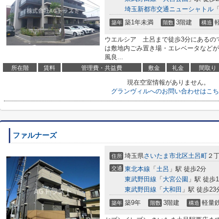
埼玉新都市交通ニューシャトル
築1年未満
3階建
築年
階数
構造
ウエルシア 土呂まで徒歩3分にあるの
は敷地内ごみ置き場・エレベータなどが
風良...
所在階
賃料
管理費・共益費
敷金
礼金
間取り
現在空室情報がありません。
グランヴィルへのお問い合わせはこち
ファルナーズ
埼玉県
さいたま市北区
土呂町
２丁
住所
交通
東北本線
「
土呂
」駅 徒歩2分
東武野田線
「
大宮公園
」駅 徒歩1
東武野田線
「
大和田
」駅 徒歩23
築9年
3階建
軽量
築年
階数
構造