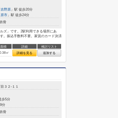
「
吉野原
」駅 徒歩20分
「
原市
」駅 徒歩24分
鉄骨
ルズ」です。2駅利用できる場所にあ
す。振込手数料不要。家賃のカード決済
面積
詳細
検討リスト
0.38㎡
詳細を見る
追加する
目３２-１１
徒歩5分
9分
鉄骨