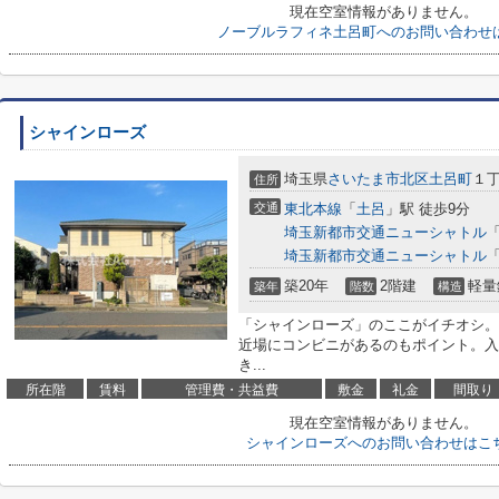
現在空室情報がありません。
ノーブルラフィネ土呂町へのお問い合わせ
シャインローズ
埼玉県
さいたま市北区
土呂町
１丁
住所
交通
東北本線
「
土呂
」駅 徒歩9分
埼玉新都市交通ニューシャトル
埼玉新都市交通ニューシャトル
築20年
2階建
軽量
築年
階数
構造
「シャインローズ」のここがイチオシ。
近場にコンビニがあるのもポイント。入
き...
所在階
賃料
管理費・共益費
敷金
礼金
間取り
現在空室情報がありません。
シャインローズへのお問い合わせはこ