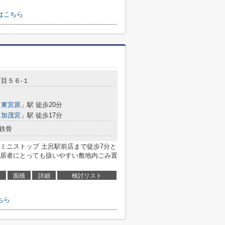
はこちら
目５６-１
「
東宮原
」駅 徒歩20分
「
加茂宮
」駅 徒歩17分
鉄骨
ミニストップ 土呂駅前店まで徒歩7分と
居者にとっても扱いやすい敷地内ごみ置
面積
詳細
検討リスト
ちら