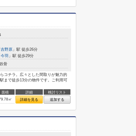
４
「
吉野原
」駅 徒歩26分
「
今羽
」駅 徒歩29分
鉄骨
らコチラ。広々とした間取りが魅力的
駅まで徒歩13分の物件です。ご利用可
面積
詳細
検討リスト
79.78㎡
詳細を見る
追加する