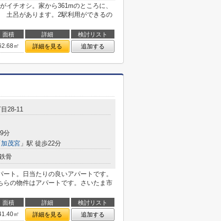
がイチオシ。家から361mのところに、
 土呂があります。2駅利用ができるの
面積
詳細
検討リスト
62.68㎡
詳細を見る
追加する
目28-11
9分
「
加茂宮
」駅 徒歩22分
鉄骨
パート。日当たりの良いアパートです。
ちらの物件はアパートです。さいたま市
面積
詳細
検討リスト
41.40㎡
詳細を見る
追加する