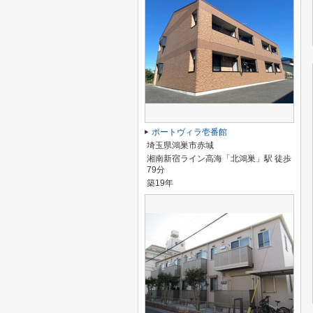
ポートヴィラ壱番館
埼玉県鴻巣市赤城
湘南新宿ライン高海「北鴻巣」駅 徒歩
79分
築19年