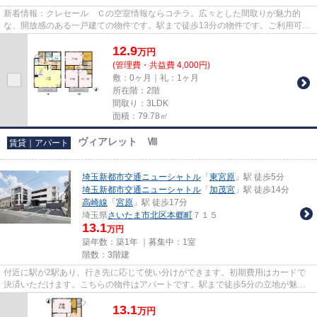
新着情報：クレセール Ｃの空室情報ならコチラ。広々とした間取りが魅力的
な、開放感のある一戸建ての物件です。駅まで徒歩13分の物件です。ご利用可能
な駅が2つあり、行き先に応じて...
12.9
万
円
(管理費・共益費 4,000円)
敷：0ヶ月｜礼：1ヶ月
所在階：2階
間取り：3LDK
面積：79.78㎡
ヴィアレット Ⅷ
賃貸｜アパート
埼玉新都市交通ニューシャトル
「
東宮原
」駅 徒歩5分
埼玉新都市交通ニューシャトル
「
加茂宮
」駅 徒歩14分
高崎線
「
宮原
」駅 徒歩17分
埼玉県
さいたま市北区
本郷町
７１５
13.1
万円
築年数：築1年 ｜募集中：
1室
階数：3階建
付近に駅が2駅あり、行き先に応じて使い分けができます。初期費用はカードで
決済いただけます。こちらの物件はアパートです。駅まで徒歩5分の立地が魅力
的な、利便性の高い物件です。...
13.1
万
円