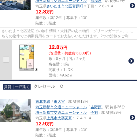
埼玉新都市交通ニューシャトル
「
加茂宮
」駅 徒歩17分
埼玉県
さいたま市北区
宮原町
２丁目１２６-１４
12.8
万円
築年数：築12年 ｜募集中：
1室
階数：3階建
さいたま市北区近辺での物件情報：大好評のあの物件「グリーンガーデン」。こ
ちらの物件では初期費用をカードでお支払いいただけます。2つの沿線をご利用
可能で、電車でのお出かけがし...
12.8
万
円
(管理費・共益費 6,000円)
敷：0ヶ月｜礼：2ヶ月
所在階：3階
間取り：1LDK
面積：49.62㎡
クレセール Ｃ
賃貸｜一戸建て
東北本線
「
東大宮
」駅 徒歩13分
埼玉新都市交通ニューシャトル
「
吉野原
」駅 徒歩26分
埼玉新都市交通ニューシャトル
「
今羽
」駅 徒歩29分
埼玉県
上尾市
大字瓦葺
１７４９-４
12.9
万円
築年数：築19年 ｜募集中：
1室
階数：2階建