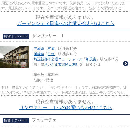
周辺に2駅あるので電車通勤しやすいです。初期費用はカードで決済いただけま
す。最上階のアパートです。高ニーズな駅近の物件で、徒歩5分で駅に行くこと
ができます。当社は、お客様の...
現在空室情報がありません。
ガーデンシティ日進へのお問い合わせはこちら
サンヴァリー Ⅰ
賃貸｜アパート
高崎線
「
宮原
」駅 徒歩14分
川越線
「
日進
」駅 徒歩13分
埼玉新都市交通ニューシャトル
「
加茂宮
」駅 徒歩25分
埼玉県
さいたま市北区
日進町
３丁目６３-１
-
築年数：築31年
階数：3階建
ぜひ一度見ていただきたい、「サンヴァリー Ⅰ」です。好評の駅近物件で、徒
歩15分でのアクセスが可能です。カード決済であれば、現金が手元になくてもお
支払いできます。ご利用できる...
現在空室情報がありません。
サンヴァリー Ⅰへのお問い合わせはこちら
フェリーチェ
賃貸｜アパート