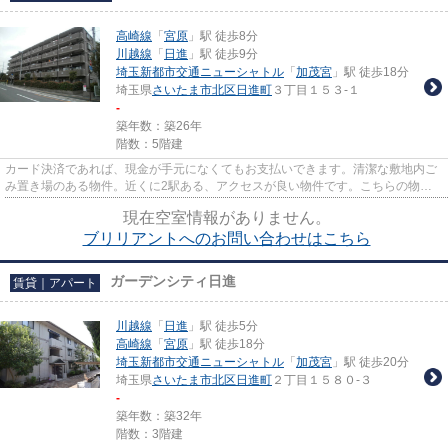
高崎線
「
宮原
」駅 徒歩8分
川越線
「
日進
」駅 徒歩9分
埼玉新都市交通ニューシャトル
「
加茂宮
」駅 徒歩18分
埼玉県
さいたま市北区
日進町
３丁目１５３-１
-
築年数：築26年
階数：5階建
カード決済であれば、現金が手元になくてもお支払いできます。清潔な敷地内ご
み置き場のある物件。近くに2駅ある、アクセスが良い物件です。こちらの物件
は自走式駐車場がご利用いただ...
現在空室情報がありません。
ブリリアントへのお問い合わせはこちら
ガーデンシティ日進
賃貸｜アパート
川越線
「
日進
」駅 徒歩5分
高崎線
「
宮原
」駅 徒歩18分
埼玉新都市交通ニューシャトル
「
加茂宮
」駅 徒歩20分
埼玉県
さいたま市北区
日進町
２丁目１５８０-３
-
築年数：築32年
階数：3階建