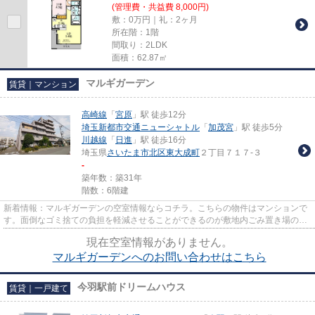
(管理費・共益費 8,000円)
敷：0万円｜礼：2ヶ月
所在階：1階
間取り：2LDK
面積：62.87㎡
マルギガーデン
賃貸｜マンション
高崎線
「
宮原
」駅 徒歩12分
埼玉新都市交通ニューシャトル
「
加茂宮
」駅 徒歩5分
川越線
「
日進
」駅 徒歩16分
埼玉県
さいたま市北区
東大成町
２丁目７１７-３
-
築年数：築31年
階数：6階建
新着情報：マルギガーデンの空室情報ならコチラ。こちらの物件はマンションで
す。面倒なゴミ捨ての負担を軽減させることができるのが敷地内ごみ置き場の魅
力です。この物件は駅まで徒...
現在空室情報がありません。
マルギガーデンへのお問い合わせはこちら
今羽駅前ドリームハウス
賃貸｜一戸建て