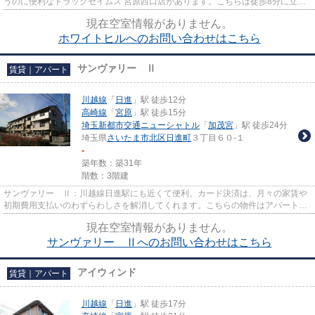
うのに便利なドラッグセイムス 宮原西口店があります。こちらは徒歩8分に立地
する物件です。カード決済は、...
現在空室情報がありません。
ホワイトヒルへのお問い合わせはこちら
サンヴァリー Ⅱ
賃貸｜アパート
川越線
「
日進
」駅 徒歩12分
高崎線
「
宮原
」駅 徒歩15分
埼玉新都市交通ニューシャトル
「
加茂宮
」駅 徒歩24分
埼玉県
さいたま市北区
日進町
３丁目６０-１
-
築年数：築31年
階数：3階建
サンヴァリー Ⅱ：川越線日進駅にも近くて便利。カード決済は、月々の家賃や
初期費用支払いのわずらわしさを解消してくれます。こちらの物件はアパートで
す。最上階のアパートです。で...
現在空室情報がありません。
サンヴァリー Ⅱへのお問い合わせはこちら
アイウィンド
賃貸｜アパート
川越線
「
日進
」駅 徒歩17分