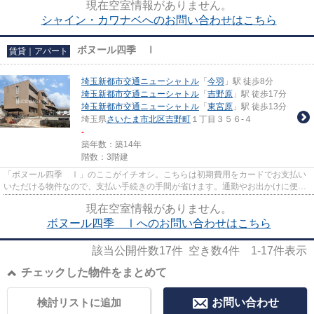
現在空室情報がありません。
シャイン・カワナベへのお問い合わせはこちら
ボヌール四季 Ⅰ
賃貸｜アパート
埼玉新都市交通ニューシャトル
「
今羽
」駅 徒歩8分
埼玉新都市交通ニューシャトル
「
吉野原
」駅 徒歩17分
埼玉新都市交通ニューシャトル
「
東宮原
」駅 徒歩13分
埼玉県
さいたま市北区
吉野町
１丁目３５６-４
-
築年数：築14年
階数：3階建
「ボヌール四季 Ⅰ」のここがイチオシ。こちらは初期費用をカードでお支払い
いただける物件なので、支払い手続きの手間が省けます。通勤やお出かけに便利
な、徒歩8分に駅のある物件で...
現在空室情報がありません。
ボヌール四季 Ⅰへのお問い合わせはこちら
該当公開件数
17
件 空き数
4
件
1-17
件表示
チェックした物件をまとめて
検討リストに追加
お問い合わせ