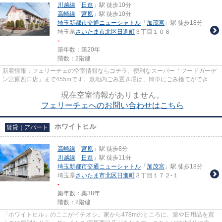
川越線
「
日進
」駅 徒歩10分
高崎線
「
宮原
」駅 徒歩10分
埼玉新都市交通ニューシャトル
「
加茂宮
」駅 徒歩18分
埼玉県
さいたま市北区
日進町
３丁目１０８
-
築年数：築20年
階数：2階建
新着情報：フェリーチェの空室情報ならコチラ。便利なスーパー「フードガーデ
ン宮原西口店」まで455mです。敷地内ごみ置き場は、簡単にごみ捨てができる
のが魅力です。自宅から2駅利用...
現在空室情報がありません。
フェリーチェへのお問い合わせはこちら
ホワイトヒル
賃貸｜アパート
高崎線
「
宮原
」駅 徒歩8分
川越線
「
日進
」駅 徒歩11分
埼玉新都市交通ニューシャトル
「
加茂宮
」駅 徒歩18分
埼玉県
さいたま市北区
日進町
３丁目１７２-１
-
築年数：築38年
階数：2階建
「ホワイトヒル」のここがイチオシ。家から478mのところに、薬や日用品を買