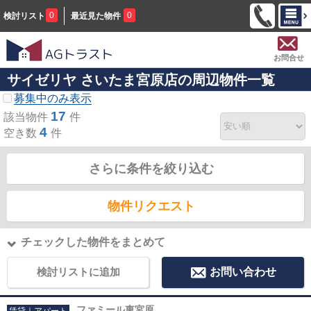
0
0
検討リスト
最近見た物件
お問合せ
サイゼリヤ さいたま宮原店の周辺物件一覧
募集中のみ表示
17
該当物件
件
4
空き数
件
さらに条件を絞り込む
物件リクエスト
チェックした物件をまとめて
検討リストに追加
お問い合わせ
ファミール東宮原
賃貸｜アパート