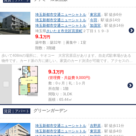
埼玉新都市交通ニューシャトル
「
東宮原
」駅 徒歩6分
埼玉新都市交通ニューシャトル
「
今羽
」駅 徒歩14分
埼玉新都市交通ニューシャトル
「
加茂宮
」駅 徒歩14分
埼玉県
さいたま市北区
宮原町
２丁目１１９-３
9.1
万円
築年数：築32年 ｜募集中：
1室
階数：3階建
歩いて408mの場所に、ヤオコー 大宮宮原店があります。自走式駐車場がある
物件です。カード派の方に嬉しい。家賃のカード決済が可能です。アクセスの良
い徒歩6分の物件です。実際に物...
9.1
万
円
(管理費・共益費 9,000円)
敷：0ヶ月｜礼：1ヶ月
所在階：1階
間取り：3LDK
面積：65.44㎡
グリーンガーデン
賃貸｜アパート
埼玉新都市交通ニューシャトル
「
吉野原
」駅 徒歩11分
埼玉新都市交通ニューシャトル
「
東宮原
」駅 徒歩4分