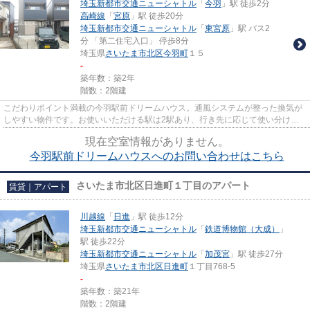
埼玉新都市交通ニューシャトル
「
今羽
」駅 徒歩2分
高崎線
「
宮原
」駅 徒歩20分
埼玉新都市交通ニューシャトル
「
東宮原
」駅 バス2
分 「第二住宅入口」 停歩8分
埼玉県
さいたま市北区
今羽町
１５
-
築年数：築2年
階数：2階建
こだわりポイント満載の今羽駅前ドリームハウス。通風システムが整った換気が
しやすい物件です。お使いいただける駅は2駅あり、行き先に応じて使い分けが
できます。こちらの物件は一戸...
現在空室情報がありません。
今羽駅前ドリームハウスへのお問い合わせはこちら
さいたま市北区日進町１丁目のアパート
賃貸｜アパート
川越線
「
日進
」駅 徒歩12分
埼玉新都市交通ニューシャトル
「
鉄道博物館（大成）
」
駅 徒歩22分
埼玉新都市交通ニューシャトル
「
加茂宮
」駅 徒歩27分
埼玉県
さいたま市北区
日進町
１丁目768-5
-
築年数：築21年
階数：2階建