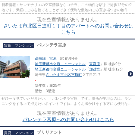
新着情報：サンモナリエの空室情報ならコチラ。この物件は駅まで徒歩12分の立
地です。気軽にごみを捨てることができて便利な敷地内ごみ置き場つきの物件で
す。こちらの物件は自走式駐...
現在空室情報がありません。
さいたま市北区日進町１丁目のアパートへのお問い合わせは
こちら
パレンテラ宮原
賃貸｜マンション
高崎線
「
宮原
」駅 徒歩4分
埼玉新都市交通ニューシャトル
「
東宮原
」駅 徒歩9分
埼玉新都市交通ニューシャトル
「
加茂宮
」駅 徒歩12分
埼玉県
さいたま市北区
宮原町
２丁目21-7
-
築年数：築25年
階数：3階建
ぜひ一度見ていただきたい、「パレンテラ宮原」です。場所が平坦なのは、ラン
ニングをする上で抑えたいポイントですね。よくお出かけをする方にも便利な、
2駅利用可能なマンションです...
現在空室情報がありません。
パレンテラ宮原へのお問い合わせはこちら
ブリリアント
賃貸｜マンション