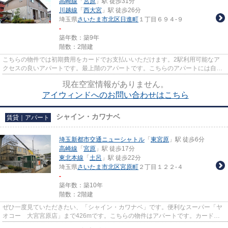
高崎線
「
宮原
」駅 徒歩31分
川越線
「
西大宮
」駅 徒歩26分
埼玉県
さいたま市北区
日進町
１丁目６９４-９
-
築年数：築9年
階数：2階建
こちらの物件では初期費用をカードでお支払いいただけます。2駅利用可能なア
クセスの良いアパートです。最上階のアパートです。こちらのアパートには自走
式駐車場があります。できるだ...
現在空室情報がありません。
アイウィンドへのお問い合わせはこちら
シャイン・カワナベ
賃貸｜アパート
埼玉新都市交通ニューシャトル
「
東宮原
」駅 徒歩6分
高崎線
「
宮原
」駅 徒歩17分
東北本線
「
土呂
」駅 徒歩22分
埼玉県
さいたま市北区
宮原町
２丁目１２２-４
-
築年数：築10年
階数：2階建
ぜひ一度見ていただきたい、「シャイン・カワナベ」です。便利なスーパー「ヤ
オコー 大宮宮原店」まで426mです。こちらの物件はアパートです。カード決
済であれば、現金が手元になく...