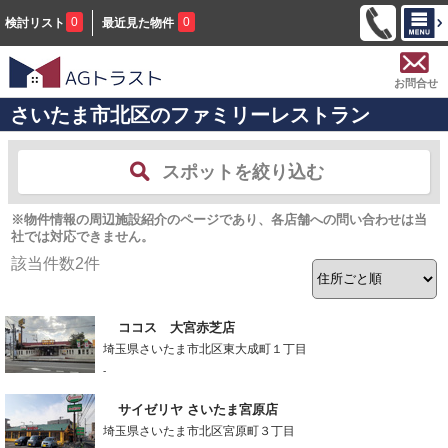
0
0
検討リスト
最近見た物件
お問合せ
さいたま市北区のファミリーレストラン
スポットを絞り込む
※物件情報の周辺施設紹介のページであり、各店舗への問い合わせは当
社では対応できません。
該当件数
2
件
ココス 大宮赤芝店
埼玉県さいたま市北区東大成町１丁目
-
サイゼリヤ さいたま宮原店
埼玉県さいたま市北区宮原町３丁目