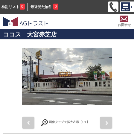
0
0
検討リスト
最近見た物件
お問合せ
ココス 大宮赤芝店
前
次
画像タップで拡大表示【
1
/1】