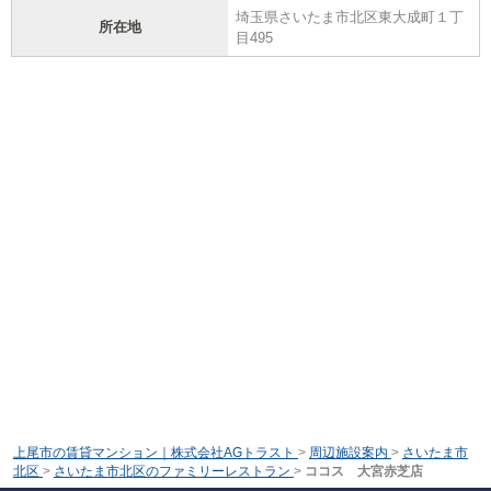
埼玉県さいたま市北区東大成町１丁
所在地
目495
上尾市の賃貸マンション｜株式会社AGトラスト
>
周辺施設案内
>
さいたま市
北区
>
さいたま市北区のファミリーレストラン
>
ココス 大宮赤芝店