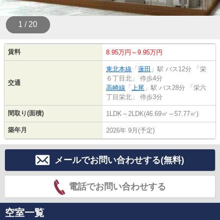
1 / 20
賃料
8.95万円～9.95万円
東北本線
「
蓮田
」駅 バス12分 「栄
６丁目北」 停歩4分
交通
高崎線
「
上尾
」駅 バス28分 「栄六
丁目栄北」 停歩3分
間取り(面積)
1LDK～2LDK(46.69㎡～57.77㎡)
築年月
2026年 9月(予定)
メールでお問い合わせする(無料)
電話でお問い合わせする
空室一覧