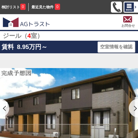
0
0
検討リスト
最近見た物件
お問合せ
ジール（
4
室）
賃料
8.95
万円～
空室情報を確認