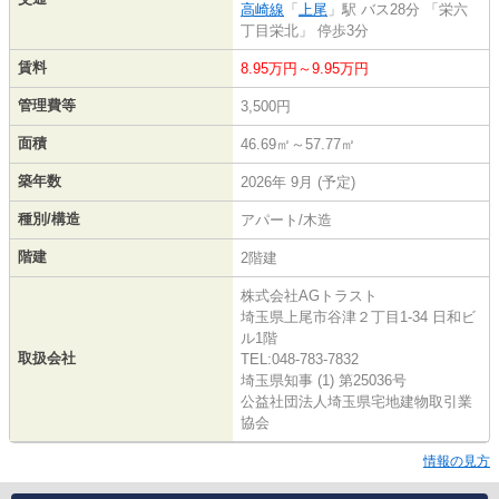
高崎線
「
上尾
」駅 バス28分 「栄六
丁目栄北」 停歩3分
賃料
8.95万円～9.95万円
管理費等
3,500円
面積
46.69㎡～57.77㎡
築年数
2026年 9月 (予定)
種別/構造
アパート/木造
階建
2階建
株式会社AGトラスト
埼玉県上尾市谷津２丁目1-34 日和ビ
ル1階
取扱会社
TEL:048-783-7832
埼玉県知事 (1) 第25036号
公益社団法人埼玉県宅地建物取引業
協会
情報の見方