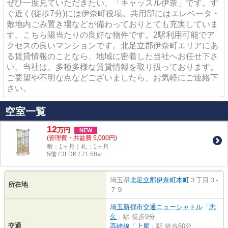
ぜひ一度見ていただきたい、「キャッスル伊奈」です。す
ぐ近く(徒歩7分)には伊奈町役場。共用部にはエレベータ・
敷地内ごみ置き場などが備わっておりとても充実していま
す。こちら陽当たりの良好な物件です。2駅利用可能でア
クセスの良いマンションです。北足立郡伊奈町エリアにあ
る賃貸情報のことなら、地域に密着した当社へお任せ下さ
い。当社は、多種多様な賃貸情報を取り扱っております。
ご要望や不明な点などございましたら、お気軽にご連絡下
さい。
空室一覧
12
万
円
NEW
(管理費・共益費 5,000円)
敷：1ヶ月｜礼：1ヶ月
5階 / 3LDK / 71.58㎡
埼玉県
北足立郡伊奈町
本町
３丁目３-
所在地
７９
埼玉新都市交通ニューシャトル
「
志
久
」駅 徒歩9分
交通
高崎線
「
上尾
」駅 徒歩60分