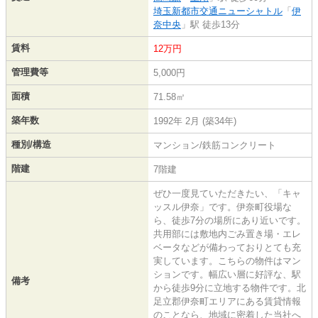
埼玉新都市交通ニューシャトル
「
伊
奈中央
」駅 徒歩13分
賃料
12万円
管理費等
5,000円
面積
71.58㎡
築年数
1992年 2月 (築34年)
種別/構造
マンション/鉄筋コンクリート
階建
7階建
ぜひ一度見ていただきたい、「キャ
ッスル伊奈」です。伊奈町役場な
ら、徒歩7分の場所にあり近いです。
共用部には敷地内ごみ置き場・エレ
ベータなどが備わっておりとても充
実しています。こちらの物件はマン
ションです。幅広い層に好評な、駅
備考
から徒歩9分に立地する物件です。北
足立郡伊奈町エリアにある賃貸情報
のことなら、地域に密着した当社へ