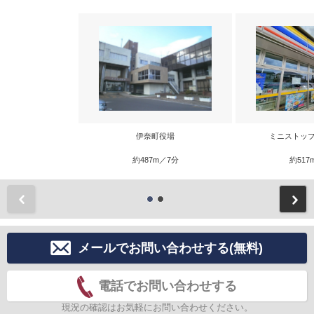
伊奈町役場
ミニストップ
約487m／7分
約517
前
メールでお問い合わせする(無料)
電話でお問い合わせする
現況の確認はお気軽にお問い合わせください。