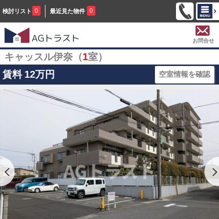
0
0
検討リスト
最近見た物件
お問合せ
キャッスル伊奈（
1
室）
賃料
12万円
空室情報を確認