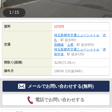
1 / 15
賃料
12万円
埼玉新都市交通ニューシャトル
「
志
久
」駅 徒歩9分
交通
高崎線
「
上尾
」駅 徒歩60分
埼玉新都市交通ニューシャトル
「
伊
奈中央
」駅 徒歩13分
間取り(面積)
3LDK(71.58㎡)
築年月
1992年 2月(築34年)
メールでお問い合わせする(無料)
電話でお問い合わせする