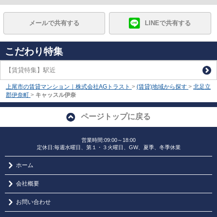
メールで共有する
LINEで共有する
こだわり特集
【賃貸特集】駅近
上尾市の賃貸マンション｜株式会社AGトラスト
>
(賃貸)地域から探す
>
北足立
郡伊奈町
>
キャッスル伊奈
ページトップに戻る
営業時間:09:00～18:00
定休日:毎週水曜日、第１・３火曜日、GW、夏季、冬季休業
ホーム
会社概要
お問い合わせ