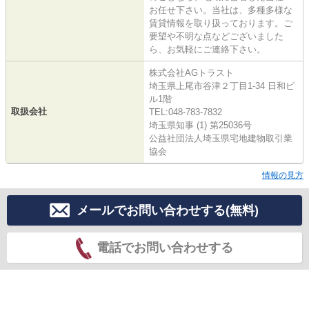
お任せ下さい。当社は、多種多様な
賃貸情報を取り扱っております。ご
要望や不明な点などございました
ら、お気軽にご連絡下さい。
株式会社AGトラスト
埼玉県上尾市谷津２丁目1-34 日和ビ
ル1階
取扱会社
TEL:048-783-7832
埼玉県知事 (1) 第25036号
公益社団法人埼玉県宅地建物取引業
協会
情報の見方
メールでお問い合わせする(無料)
電話でお問い合わせする